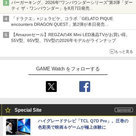
バーガーキング、2026年“ワンパウンダーシリーズ”第3弾「ダー
ティ ザ・ワンパウンダー」を8月7日発売
「特製ガーリックマヨソース」を使用した超大型チーズバーガー
「ドラクエ」×ジェラピケ、コラボ「GELATO PIQUE
encounters DRAGON QUEST」第2弾が本日発売
アイスカップに入ったスライムやわたぼう、ベビーサタンなどが
【Amazonセール】REGZAの4K Mini LED液晶TVがお買い得。
オリジナルアートで登場
55V型、65V型、75V型の2026年モデルがラインナップ
もっと見る
GAME Watch をフォローする
Special Site
ハイグレードテレビ「TCL Q7D Pro」。圧巻の
色彩美で映画＆ゲームが極上体験に