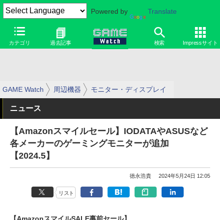
Powered by
Translate
カテゴリ
過去記事
検索
Impressサイト
GAME Watch
周辺機器
モニター・ディスプレイ
ニュース
【Amazonスマイルセール】IODATAやASUSなど
各メーカーのゲーミングモニターが追加
【2024.5】
徳永浩貴
2024年5月24日 12:05
リスト
【AmazonスマイルSALE事前セール】