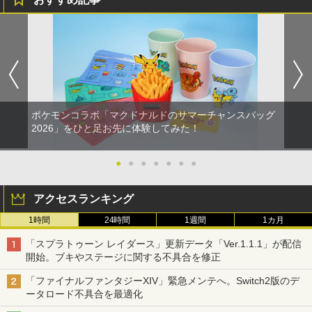
ポケモンコラボ「マクドナルドのサマーチャンスバッグ
2026」をひと足お先に体験してみた！
●
●
●
●
●
●
●
アクセスランキング
1時間
24時間
1週間
1カ月
「スプラトゥーン レイダース」更新データ「Ver.1.1.1」が配信
開始。ブキやステージに関する不具合を修正
「ファイナルファンタジーXIV」緊急メンテへ。Switch2版のデ
ータロード不具合を最適化