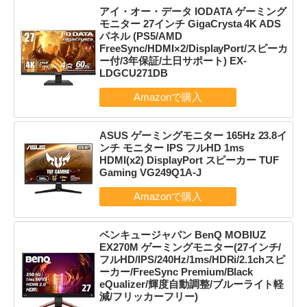
アイ・オー・データ IODATA ゲーミング
モニター 27インチ GigaCrysta 4K ADS
パネル (PS5/AMD
FreeSync/HDMI×2/DisplayPort/スピーカ
ー付/3年保証/土日サポート) EX-
LDGCU271DB
ASUS ゲーミングモニター 165Hz 23.8イ
ンチ モニター IPS フルHD 1ms
HDMI(x2) DisplayPort スピーカー TUF
Gaming VG249Q1A-J
ベンキュージャパン BenQ MOBIUZ
EX270M ゲーミングモニター(27インチ/
フルHD/IPS/240Hz/1ms/HDRi/2.1chスピ
ーカー/FreeSync Premium/Black
eQualizer/輝度自動調整/ブルーライト軽
減/フリッカーフリー)