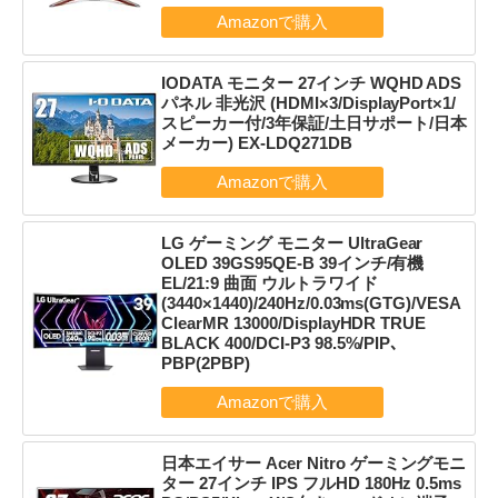
IODATA モニター 27インチ WQHD ADS
パネル 非光沢 (HDMI×3/DisplayPort×1/
スピーカー付/3年保証/土日サポート/日本
メーカー) EX-LDQ271DB
LG ゲーミング モニター UltraGear
OLED 39GS95QE-B 39インチ/有機
EL/21:9 曲面 ウルトラワイド
(3440×1440)/240Hz/0.03ms(GTG)/VESA
ClearMR 13000/DisplayHDR TRUE
BLACK 400/DCI-P3 98.5%/PIP､
PBP(2PBP)
日本エイサー Acer Nitro ゲーミングモニ
ター 27インチ IPS フルHD 180Hz 0.5ms