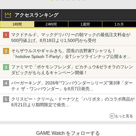
アクセスランキング
1時間
24時間
1週間
1カ月
マクドナルド、マックデリバリーの朝マックの最低注文料金が
500円値上げ。8月18日より1,500円から受付
そらザウルスやギャルきち、団長の吉野家Tシャツも！
「hololive Splash T-Party!」全Tシャツラインナップ公開＆オン
ライン販売開始
ファミマで「ポケモンフレンダ」ピカチュウ&ゼラオラのフレン
ダピックがもらえるキャンペーン開催！
バーガーキング、2026年“ワンパウンダーシリーズ”第3弾「ダー
ティ ザ・ワンパウンダー」を8月7日発売
「特製ガーリックマヨソース」を使用した超大型チーズバーガー
クリスピー・クリーム・ドーナツと「ハリポタ」のコラボ商品が
8月21日より期間限定で発売
組分け帽子ドーナツなど見た目も楽しい商品が登場
もっと見る
GAME Watch をフォローする