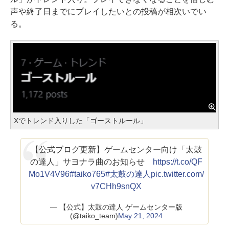
声や終了日までにプレイしたいとの投稿が相次いでい
る。
Xでトレンド入りした「ゴーストルール」
【公式ブログ更新】ゲームセンター向け「太鼓
の達人」サヨナラ曲のお知らせ
https://t.co/QF
Mo1V4V96
#taiko765
#太鼓の達人
pic.twitter.com/
v7CHh9snQX
— 【公式】太鼓の達人 ゲームセンター版
(@taiko_team)
May 21, 2024