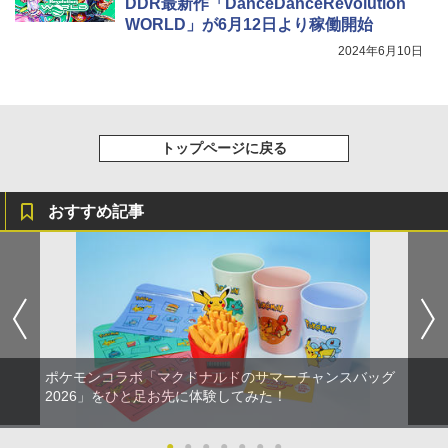
DDR最新作「DanceDanceRevolution
WORLD」が6月12日より稼働開始
2024年6月10日
トップページに戻る
おすすめ記事
ポケモンコラボ「マクドナルドのサマーチャンスバッグ
2026」をひと足お先に体験してみた！
●
●
●
●
●
●
●