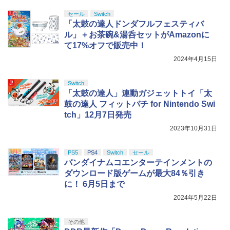
セール
Switch
「太鼓の達人ドンダフルフェスティバ
ル」＋お茶碗&湯呑セットがAmazonに
て17%オフで販売中！
2024年4月15日
Switch
「太鼓の達人」連動ガジェットトイ「太
鼓の達人 フィットバチ for Nintendo Swi
tch」12月7日発売
2023年10月31日
PS5
PS4
Switch
セール
バンダイナムコエンターテインメントの
ダウンロード版ゲームが最大84％引き
に！ 6月5日まで
2024年5月22日
その他