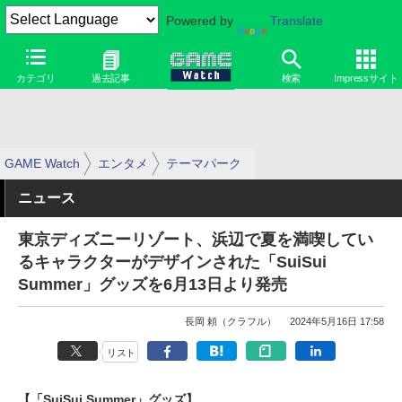
Powered by
Translate
カテゴリ
過去記事
検索
Impressサイト
GAME Watch
エンタメ
テーマパーク
ニュース
東京ディズニーリゾート、浜辺で夏を満喫してい
るキャラクターがデザインされた「SuiSui
Summer」グッズを6月13日より発売
長岡 頼（クラフル）
2024年5月16日 17:58
リスト
【「SuiSui Summer」グッズ】