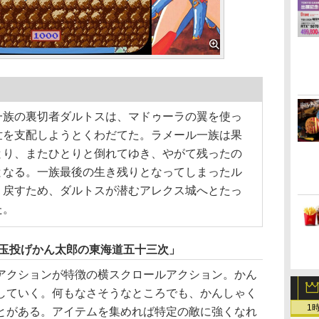
一族の裏切者ダルトスは、マドゥーラの翼を使っ
世を支配しようとくわだてた。ラメール一族は果
とり、またひとりと倒れてゆき、やがて残ったの
となる。一族最後の生き残りとなってしまったル
り戻すため、ダルトスが潜むアレクス城へとたっ
た。
く玉投げかん太郎の東海道五十三次」
クションが特徴の横スクロールアクション。かん
していく。何もなさそうなところでも、かんしゃく
1
とがある。アイテムを集めれば特定の敵に強くなれ