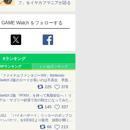
フ」をイヤカフマニアが語る
GAME Watch をフォローする
Xランキング
RPランキング
いいねランキング
「ファイナルファンタジーXIV」Nintendo
Switch 2版のロードが長いのは不具合 早急に
アップデートできるよう対応中
225
378
pic.x.com/s9S3nRCAGa
Switch 2版「FFXIV」を持って鳥取砂丘へ！ リ
アル・サゴリー砂漠で光の戦士になってみた
pic.x.com/qyOfL2uv1n
145
337
USJ、「バイオハザード」リッカーのポップコ
ーンバケツ」を9月9日より販売 頭部が開く仕
組み。味は恐怖を堪のう「味噌フレーバー」
66
213
pic.x.com/81MuXGahVM