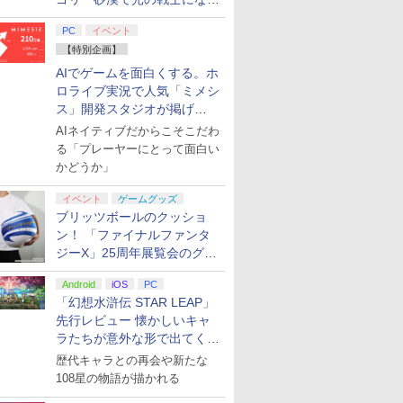
てみた
PC
イベント
【特別企画】
AIでゲームを面白くする。ホ
ロライブ実況で人気「ミメシ
ス」開発スタジオが掲げ
る“AI活用の信念”とは？【講
AIネイティブだからこそこだわ
演レポート】
る「プレーヤーにとって面白い
かどうか」
イベント
ゲームグッズ
ブリッツボールのクッショ
ン！ 「ファイナルファンタ
ジーX」25周年展覧会のグッ
ズ情報が公開
Android
iOS
PC
「幻想水滸伝 STAR LEAP」
先行レビュー 懐かしいキャ
ラたちが意外な形で出てくる
シリーズ完全新作！
歴代キャラとの再会や新たな
108星の物語が描かれる