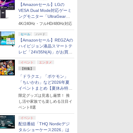
【Amazonセール】LGの
VESA Dual Mode対応ゲーミ
ングモニター「UltraGear
27G850A-B」がお買い得！
4K/240Hz・フルHD/480Hz対応
セール
ハード
【Amazonセール】REGZAの
ハイビジョン液晶スマートテ
レビ「24V35N(A)」がお買い
得！
イベント
エンタメ
【特集】
「ドラクエ」「ポケモン」
「ちいかわ」など2026年夏
イベントまとめ【夏休み特
集】
限定グッズは見逃し厳禁！ 推
し活や家族でも楽しめる注目イ
ベント8選
イベント
配信番組「THQ Nordicデジ
タルショーケース2026」は