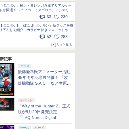
「ぽこポケ」横浜・赤レンガ倉庫でリアルゲー
トが開通！ ワニノコ、ミズゴロウ、アシマリ登
場シーンをレポート pic.x.com/LDgEByVl6D
63
230
【ぽこポケ】「ぽこ あ ポケモン」新グッズを撮
り下ろしで紹介 カラビナ付きマスコットやス
クエアポーチが仲間入り
52
283
pic.x.com/XmVAgBxaW5
もっと見る
新記事
アニメ
後藤隆幸氏アニメーター活動
45年周年記念展開催！ 「攻
殻機動隊 S.A.C.」など生原
画、総作画監督修正が展示
イベント
「Way of the Hunter 2」正式
版が9月29日発売決定！
「THQ Nordic Digital
Showcase 2026」まとめ
セール
ハード