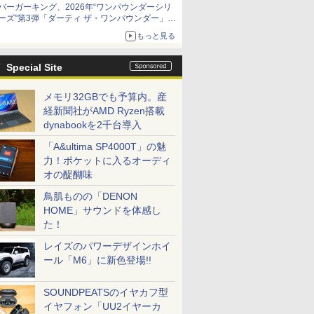
バーガーキング、2026年“ワンパウンダーシリ
ーズ”第3弾「ダーティ ザ・ワンパウンダー」を
8月7日発売
もっと見る
「特製ガーリックマヨソース」を使用した超大
型チーズバーガー
Special Site
メモリ32GBでも予算内。産
経新聞社がAMD Ryzen搭載
dynabookを2千台導入
「A&ultima SP4000T」の魅
力！ポケットに入るオーディ
オの醍醐味
鳥肌ものの「DENON
HOME」サウンドを体感し
た！
レイズのパワーデザインホイ
ール「M6」に新色登場!!
SOUNDPEATSのイヤカフ型
イヤフォン「UU2イヤーカ