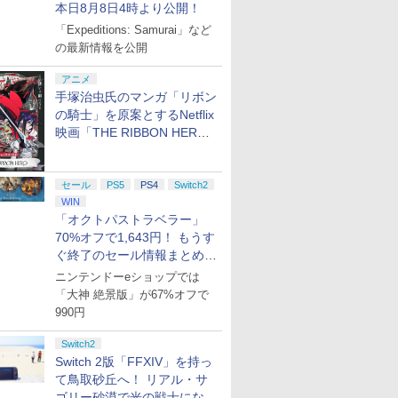
本日8月8日4時より公開！
「Expeditions: Samurai」など
の最新情報を公開
アニメ
手塚治虫氏のマンガ「リボン
の騎士」を原案とするNetflix
映画「THE RIBBON HERO
リボンヒーロー」本日配信開
始
セール
PS5
PS4
Switch2
WIN
「オクトパストラベラー」
70%オフで1,643円！ もうす
ぐ終了のセール情報まとめ
【8月8日更新】
ニンテンドーeショップでは
「大神 絶景版」が67%オフで
990円
Switch2
Switch 2版「FFXIV」を持っ
て鳥取砂丘へ！ リアル・サ
ゴリー砂漠で光の戦士になっ