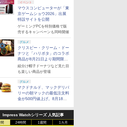
イベント
マウスコンピューターが「東
京ゲームショウ2026」出展
特設サイトを公開
ゲーミングPCを特別価格で販
売するキャンペーンも同時開催
グルメ
クリスピー・クリーム・ドー
ナツと「ハリポタ」のコラボ
商品が8月21日より期間限定
で発売
組分け帽子ドーナツなど見た目
も楽しい商品が登場
グルメ
マクドナルド、マックデリバ
リーの朝マックの最低注文料
金が500円値上げ。8月18日
より1,500円から受付
Impress Watchシリーズ 人気記事
時間
24時間
1週間
1カ月