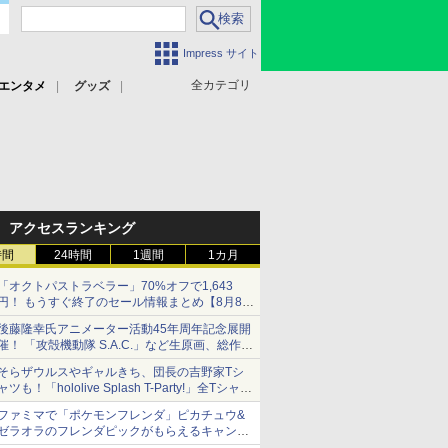
Impress サイト
全カテゴリ
エンタメ
グッズ
アクセスランキング
時間
24時間
1週間
1カ月
「オクトパストラベラー」70%オフで1,643
円！ もうすぐ終了のセール情報まとめ【8月8日
更新】
後藤隆幸氏アニメーター活動45年周年記念展開
ニンテンドーeショップでは「大神 絶景版」が
催！ 「攻殻機動隊 S.A.C.」など生原画、総作画
67%オフで990円
監督修正が展示
そらザウルスやギャルきち、団長の吉野家Tシ
ャツも！「hololive Splash T-Party!」全Tシャツ
ラインナップ公開＆オンライン販売開始
ファミマで「ポケモンフレンダ」ピカチュウ&
ゼラオラのフレンダピックがもらえるキャンペ
ーン開催！