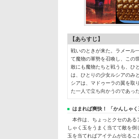
【あらすじ】
戦いのときが来た。ラメール
て魔物の軍勢を召喚し、この
敢にも魔物たちと戦うも、ひ
は、ひとりの少女ルシアのみ
シアは、マドゥーラの翼を取
た一人で立ち向かうのであっ
はまれば爽快！ 「かんしゃ
本作は、ちょっとクセのあるア
しゃく玉をうまく当てて敵を倒
玉を当てればアイテムが出るこ