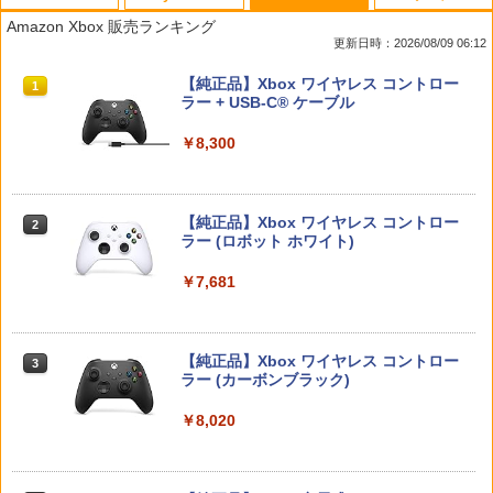
空の軌跡 the 2nd Nintendo Switch 2 E
【SONYライセンス商品】DualSenseR
【中古】フェイスニングで表情豊かに印
【中古】 二ノ国 [レンタル落ち] [Blu-ra
1
1
1
1
Amazon Xbox 販売ランキング
dition 通常版 【Switch2】 NXS-P-BTW
ワイヤレスコントローラー専用 USB-Cto
象アップ 大人のDS顔トレーニング(顔認
y] [ブルーレイ]
更新日時：2026/08/09 06:12
MC
C充電ケーブル【Playstation5対応】
識カートリッジ「フェイスニングスキャ
ン」＆ニンテンドーDSシリーズ専用スタ
￥87
スプラトゥーン レイダース|オンライン
PlayStation 5 デジタル・エディション
【純正品】Xbox ワイヤレス コントロー
ンド同梱)
1
1
1
￥7,696
￥2,007
コード版
日本語専用 Console Language: Japan
ラー + USB-C® ケーブル
ese only (CFI-2200B01)
￥350
￥5,832
￥8,300
￥55,000
【中古】 打ち上げ花火、下から見るか？
任天堂 【Switch2】ゼルダの伝説 ブレス
【中古】 クアリー 〜悪夢のサマーキャ
2
2
2
横から見るか？ [レンタル落ち] [Blu-ra
オブ ザ ワイルド Nintendo Switch 2 Ed
ンプ／PS5
y] [ブルーレイ]
ition [NXS-P-AAAAH NSW2 ゼルダノデ
【中古】Rhapsodia ラプソディア
2
【純正品】Xbox ワイヤレス コントロー
ンセツ ブレス オブ ザ ワイルド]
2
￥2,783
スプラトゥーン レイダース -Switch2
Beast of Reincarnation -PS5 【特典】
ラー (ロボット ホワイト)
2
￥190
2
￥350
プロダクトコード 封入
￥7,710
￥6,449
￥7,681
￥7,286
【特典】テイルズ オブ エターニア リマ
【中古】【Blu−ray】To LOVEる−とら
3
3
スター PS5版(【早期購入特典】超冒険
ぶる−ダークネス 2nd 第1巻 初回生
ELDEN RING Tarnished Edition 【Swit
3
お役立ちセット)
【中古】ポケパーク2 ~Beyond the Wor
産限定版 ブックレット・イラストカー
【純正品】Xbox ワイヤレス コントロー
ch2】 POT-P-AAF6C
3
3
ld~ - Wii
ド2枚・クリアケース付 / 大槻敦史【監
ラー (カーボンブラック)
Nintendo Switch 2(日本語・国内専用)
【純正品】ディスクドライブ(CFI-ZDD1
3
督】
3
￥3,484
￥7,757
J) PlayStation 5
￥483
￥8,020
￥56,068
￥1,926
￥11,849
【中古】ドラゴンクエストX 目覚めし五
4