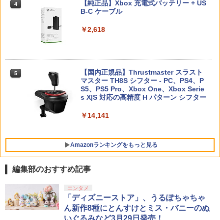
ポケモン 【Switch2】ぽこ あ ポケモン
つの種族 オフラインソフト:プレイステ
【純正品】Xbox 充電式バッテリー + US
4
4
【SFC互換機/SFC用】連コン16＜レッド
[POT-P-AAB5A NSW2 ポコ ア ポケモン]
ーション5ソフト／ロールプレイング・
【中古】【Blu−ray】To LOVEる−とら
B-C ケーブル
4
4
＞
【純正品】DualSense ワイヤレスコン
ゲーム
ぶる−ダークネス 2nd 第2巻 初回生
ニンテンドープリペイド番号 9000円|オ
4
4
トローラー ミッドナイト ブラック(CFI-
産限定版 ブックレット・イラストカー
ンラインコード版
￥7,880
￥2,618
ZCT2J01)
ド2枚・クリアケース付 / 大槻敦史【監
￥1,817
￥3,780
督】
￥9,000
￥10,737
￥3,687
【特典】ほの暮しの庭 switch2版(【初
【国内正規品】Thrustmaster スラスト
STRASSE キャスター8個セット レーシ
5
5
5
Switch2 ケース 名入れ パステルカラー
回外付特典】切り取れるクリアカード)
マスター TH8S シフター - PC、PS4、P
5
ングコックピット[RCZ01/RCZ02]に取付
ニンテンドープリペイド番号 5000円|オ
5
スイッチ2かわいい Nintendo 対応 スイ
【純正品】DualSense ワイヤレスコン
S5、PS5 Pro、Xbox One、Xbox Serie
可 ストッパー付き 固定 移動 ハンコン設
ンラインコード版
5
ッチ スイッチツー ニンテンドー カバー
トローラー(CFI-ZCT2J)
s X|S 対応の高精度 H パターン シフター
置台 [コクピット レースゲーム]
【送料無料】劇場版「鬼滅の刃」無限城
￥8,118
5
ポーチ ストラップ 新型 ジョイコン ソフ
編 第一章 猗窩座再来(通常版)【Blu-ra
￥5,000
ト ケーブルなど 収納可能 クリスマス ギ
y】/アニメーション[Blu-ray]【返品種別
￥10,737
￥14,141
￥5,280
フト プレゼント 送料無料
A】
￥2,880
￥4,400
Amazonランキングをもっと見る
編集部のおすすめ記事
劇場版「鬼滅の刃」無限城編 第一章 猗
エンタメ
1
窩座再来 通常版 [Blu-ray]
「ディズニーストア」、うるぽちゃちゃ
ん新作8種にとんすけとミス・バニーのぬ
￥3,982
いぐるみなど3月29日発売！