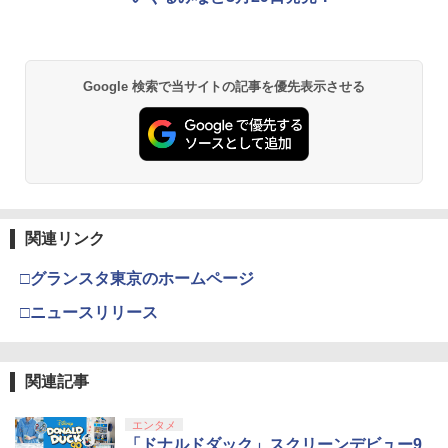
劇場版「鬼滅の刃」無限城編 第一章 猗
2
Google 検索で当サイトの記事を優先表示させる
窩座再来 通常版 [DVD]
￥3,523
【Amazon.co.jp限定】劇場版モノノ怪
3
第三章 蛇神 (Amazon.co.jp限定オリジ
関連リンク
ナル三方背収納ケース付きコレクション)
(オリジナル特典:オリジナル巾着＋メー
□グランスタ東京のホームページ
カー特典:【坤と離】二振りの剣、十翼よ
り来たる！スタジオ描き下ろしイラスト
□ニュースリリース
ボード付) [Blu-ray]
￥10,780
関連記事
エンタメ
劇場版「鬼滅の刃」無限城編 第一章 猗
4
「ドナルドダック」スクリーンデビュー9
窩座再来 完全生産限定版 [Blu-ray]