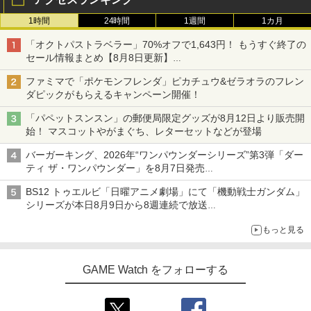
1時間
24時間
1週間
1カ月
「オクトパストラベラー」70%オフで1,643円！ もうすぐ終了の
セール情報まとめ【8月8日更新】
ニンテンドーeショップでは「大神 絶景版」が67%オフで990円
ファミマで「ポケモンフレンダ」ピカチュウ&ゼラオラのフレン
ダピックがもらえるキャンペーン開催！
「パペットスンスン」の郵便局限定グッズが8月12日より販売開
始！ マスコットやがまぐち、レターセットなどが登場
バーガーキング、2026年“ワンパウンダーシリーズ”第3弾「ダー
ティ ザ・ワンパウンダー」を8月7日発売
「特製ガーリックマヨソース」を使用した超大型チーズバーガー
BS12 トゥエルビ「日曜アニメ劇場」にて「機動戦士ガンダム」
シリーズが本日8月9日から8週連続で放送
初回は「機動戦士ガンダム【HDリマスター版】」
もっと見る
GAME Watch をフォローする