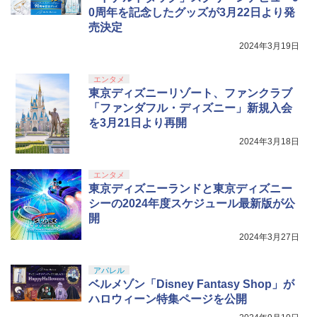
0周年を記念したグッズが3月22日より発
￥8,698
売決定
2024年3月19日
エンタメ
『映画 ラブライブ！蓮ノ空女学院スクー
5
東京ディズニーリゾート、ファンクラブ
ルアイドルクラブ Bloom Garden Part
「ファンダフル・ディズニー」新規入会
y』Blu-ray（特装限定版）
を3月21日より再開
￥8,589
2024年3月18日
エンタメ
東京ディズニーランドと東京ディズニー
シーの2024年度スケジュール最新版が公
開
2024年3月27日
アパレル
ベルメゾン「Disney Fantasy Shop」が
ハロウィーン特集ページを公開