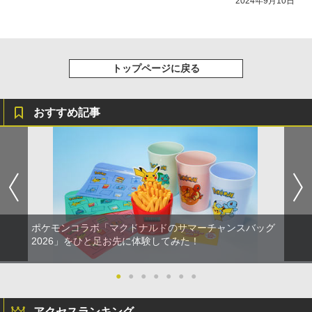
2024年9月10日
トップページに戻る
おすすめ記事
ポケモンコラボ「マクドナルドのサマーチャンスバッグ
2026」をひと足お先に体験してみた！
●
●
●
●
●
●
●
アクセスランキング