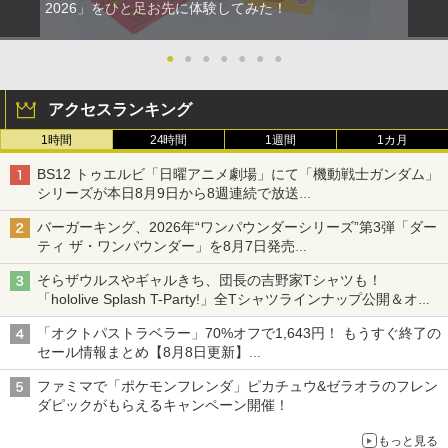
2026」をひと足お先に体験してみた！
●
●
●
●
●
●
●
アクセスランキング
1時間
24時間
1週間
1カ月
BS12 トゥエルビ「日曜アニメ劇場」にて「機動戦士ガンダム」
シリーズが本日8月9日から8週連続で放送
初回は「機動戦士ガンダム【HDリマスター版】」
バーガーキング、2026年“ワンパウンダーシリーズ”第3弾「ダー
ティ ザ・ワンパウンダー」を8月7日発売
「特製ガーリックマヨソース」を使用した超大型チーズバーガー
そらザウルスやギャルきち、団長の吉野家Tシャツも！
「hololive Splash T-Party!」全Tシャツラインナップ公開＆オン
ライン販売開始
「オクトパストラベラー」70%オフで1,643円！ もうすぐ終了の
セール情報まとめ【8月8日更新】
ニンテンドーeショップでは「大神 絶景版」が67%オフで990円
ファミマで「ポケモンフレンダ」ピカチュウ&ゼラオラのフレン
ダピックがもらえるキャンペーン開催！
もっと見る