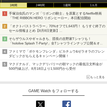
1時間
24時間
1週間
1カ月
手塚治虫氏のマンガ「リボンの騎士」を原案とするNetflix映画
「THE RIBBON HERO リボンヒーロー」本日配信開始
「オクトパストラベラー」70%オフで1,643円！ もうすぐ終了の
セール情報まとめ【8月8日更新】
ニンテンドーeショップでは「大神 絶景版」が67%オフで990円
そらザウルスやギャルきち、団長の吉野家Tシャツも！
「hololive Splash T-Party!」全Tシャツラインナップ公開＆オン
ライン販売開始
ファミマで「ポケモンフレンダ」ピカチュウ&ゼラオラのフレン
ダピックがもらえるキャンペーン開催！
マクドナルド、マックデリバリーの朝マックの最低注文料金が
500円値上げ。8月18日より1,500円から受付
もっと見る
GAME Watch をフォローする