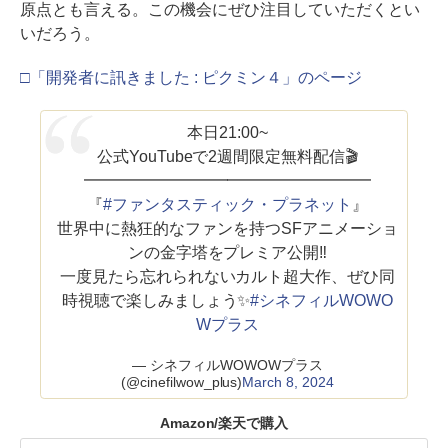
原点とも言える。この機会にぜひ注目していただくとい
いだろう。
□「開発者に訊きました : ピクミン４」のページ
本日21:00~
公式YouTubeで2週間限定無料配信🎬
━━━━━━━━━━━━━━━━━━
『
#ファンタスティック・プラネット
』
世界中に熱狂的なファンを持つSFアニメーショ
ンの金字塔をプレミア公開‼
一度見たら忘れられないカルト超大作、ぜひ同
時視聴で楽しみましょう✨
#シネフィルWOWO
Wプラス
— シネフィルWOWOWプラス
(@cinefilwow_plus)
March 8, 2024
Amazon/楽天で購入