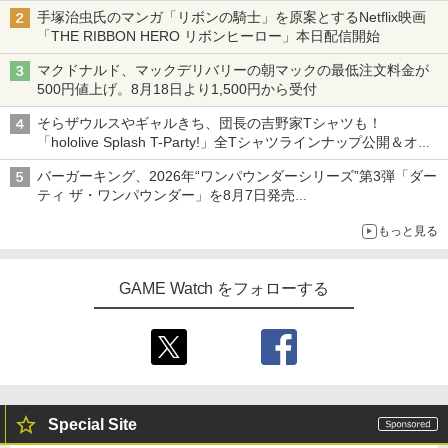
ニンテンドーeショップでは「大神 絶景版」が67%オフで990円
手塚治虫氏のマンガ「リボンの騎士」を原案とするNetflix映画
「THE RIBBON HERO リボンヒーロー」本日配信開始
マクドナルド、マックデリバリーの朝マックの最低注文料金が
500円値上げ。8月18日より1,500円から受付
そらザウルスやギャルきち、団長の吉野家Tシャツも！
「hololive Splash T-Party!」全Tシャツラインナップ公開＆オン
ライン販売開始
バーガーキング、2026年“ワンパウンダーシリーズ”第3弾「ダー
ティ ザ・ワンパウンダー」を8月7日発売
「特製ガーリックマヨソース」を使用した超大型チーズバーガー
もっと見る
GAME Watch をフォローする
Special Site