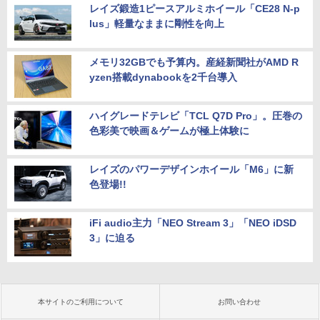
レイズ鍛造1ピースアルミホイール「CE28 N-p
lus」軽量なままに剛性を向上
メモリ32GBでも予算内。産経新聞社がAMD R
yzen搭載dynabookを2千台導入
ハイグレードテレビ「TCL Q7D Pro」。圧巻の
色彩美で映画＆ゲームが極上体験に
レイズのパワーデザインホイール「M6」に新
色登場!!
iFi audio主力「NEO Stream 3」「NEO iDSD
3」に迫る
本サイトのご利用について
お問い合わせ