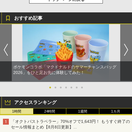
おすすめ記事
ポケモンコラボ「マクドナルドのサマーチャンスバッグ
2026」をひと足お先に体験してみた！
●
●
●
●
●
●
●
アクセスランキング
1時間
24時間
1週間
1カ月
「オクトパストラベラー」70%オフで1,643円！ もうすぐ終了の
セール情報まとめ【8月8日更新】