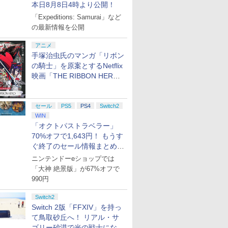
本日8月8日4時より公開！
「Expeditions: Samurai」など
の最新情報を公開
アニメ
手塚治虫氏のマンガ「リボン
の騎士」を原案とするNetflix
映画「THE RIBBON HERO
リボンヒーロー」本日配信開
始
セール
PS5
PS4
Switch2
WIN
「オクトパストラベラー」
70%オフで1,643円！ もうす
ぐ終了のセール情報まとめ
【8月8日更新】
ニンテンドーeショップでは
「大神 絶景版」が67%オフで
990円
Switch2
Switch 2版「FFXIV」を持っ
て鳥取砂丘へ！ リアル・サ
ゴリー砂漠で光の戦士になっ