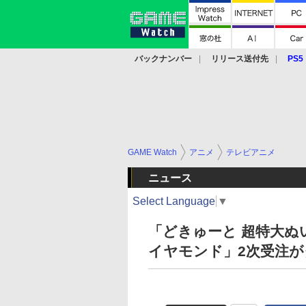
バックナンバー
リリース送付先
PS5
モバイル
eスポーツ
クラウド
PS
GAME Watch
アニメ
テレビアニメ
ニュース
Select Language
▼
「どきゅーと 超特大ぬ
イヤモンド」2次受注が