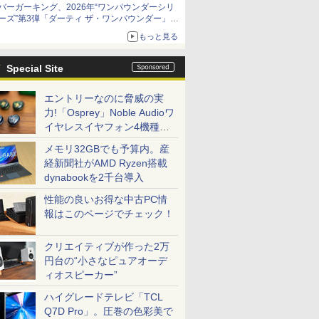
バーガーキング、2026年“ワンパウンダーシリ
ーズ”第3弾「ダーティ ザ・ワンパウンダー」を
8月7日発売
もっと見る
「特製ガーリックマヨソース」を使用した超大
型チーズバーガー
Special Site
エントリーなのに脅威の実
力!「Osprey」Noble Audioワ
イヤレスイヤフォン4機種を
一気に聴く
メモリ32GBでも予算内。産
経新聞社がAMD Ryzen搭載
dynabookを2千台導入
性能の良いお得な中古PC情
報はこのページでチェック！
クリエイティブが作った2万
円台の“小さなピュアオーデ
ィオスピーカー”
ハイグレードテレビ「TCL
Q7D Pro」。圧巻の色彩美で