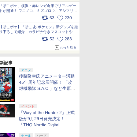
「ぽこポケ」横浜・赤レンガ倉庫でリアルゲー
トが開通！ ワニノコ、ミズゴロウ、アシマリ登
場シーンをレポート pic.x.com/LDgEByVl6D
63
230
【ぽこポケ】「ぽこ あ ポケモン」新グッズを撮
り下ろしで紹介 カラビナ付きマスコットやス
クエアポーチが仲間入り
52
283
pic.x.com/XmVAgBxaW5
もっと見る
新記事
アニメ
後藤隆幸氏アニメーター活動
45年周年記念展開催！ 「攻
殻機動隊 S.A.C.」など生原
画、総作画監督修正が展示
イベント
「Way of the Hunter 2」正式
版が9月29日発売決定！
「THQ Nordic Digital
Showcase 2026」まとめ
セール
ハード