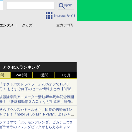
Impress サイト
全カテゴリ
エンタメ
グッズ
アクセスランキング
時間
24時間
1週間
1カ月
「オクトパストラベラー」70%オフで1,643
円！ もうすぐ終了のセール情報まとめ【8月8日
更新】
後藤隆幸氏アニメーター活動45年周年記念展開
ニンテンドーeショップでは「大神 絶景版」が
催！ 「攻殻機動隊 S.A.C.」など生原画、総作画
67%オフで990円
監督修正が展示
そらザウルスやギャルきち、団長の吉野家Tシ
ャツも！「hololive Splash T-Party!」全Tシャツ
ラインナップ公開＆オンライン販売開始
ファミマで「ポケモンフレンダ」ピカチュウ&
ゼラオラのフレンダピックがもらえるキャンペ
ーン開催！