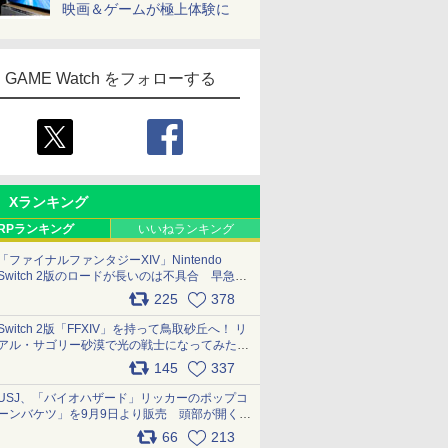
映画＆ゲームが極上体験に
GAME Watch をフォローする
Xランキング
RPランキング
いいねランキング
「ファイナルファンタジーXIV」Nintendo
Switch 2版のロードが長いのは不具合 早急に
アップデートできるよう対応中
225
378
pic.x.com/s9S3nRCAGa
Switch 2版「FFXIV」を持って鳥取砂丘へ！ リ
アル・サゴリー砂漠で光の戦士になってみた
pic.x.com/qyOfL2uv1n
145
337
USJ、「バイオハザード」リッカーのポップコ
ーンバケツ」を9月9日より販売 頭部が開く仕
組み。味は恐怖を堪のう「味噌フレーバー」
66
213
pic.x.com/81MuXGahVM