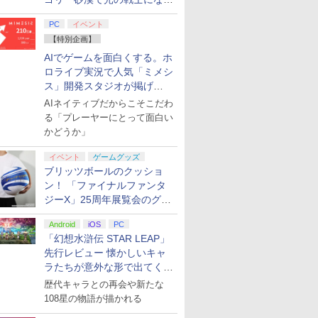
てみた
PC
イベント
【特別企画】
AIでゲームを面白くする。ホ
ロライブ実況で人気「ミメシ
ス」開発スタジオが掲げ
る“AI活用の信念”とは？【講
AIネイティブだからこそこだわ
演レポート】
る「プレーヤーにとって面白い
かどうか」
イベント
ゲームグッズ
ブリッツボールのクッショ
ン！ 「ファイナルファンタ
ジーX」25周年展覧会のグッ
ズ情報が公開
Android
iOS
PC
「幻想水滸伝 STAR LEAP」
先行レビュー 懐かしいキャ
ラたちが意外な形で出てくる
シリーズ完全新作！
歴代キャラとの再会や新たな
108星の物語が描かれる