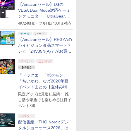
【Amazonセール】LGの
VESA Dual Mode対応ゲーミ
ングモニター「UltraGear
27G850A-B」がお買い得！
4K/240Hz・フルHD/480Hz対応
セール
ハード
【Amazonセール】REGZAの
ハイビジョン液晶スマートテ
レビ「24V35N(A)」がお買い
得！
イベント
エンタメ
【特集】
「ドラクエ」「ポケモン」
「ちいかわ」など2026年夏
イベントまとめ【夏休み特
集】
限定グッズは見逃し厳禁！ 推
し活や家族でも楽しめる注目イ
ベント8選
イベント
配信番組「THQ Nordicデジ
タルショーケース2026」は