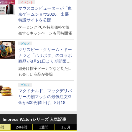
イベント
マウスコンピューターが「東
京ゲームショウ2026」出展
特設サイトを公開
ゲーミングPCを特別価格で販
売するキャンペーンも同時開催
グルメ
クリスピー・クリーム・ドー
ナツと「ハリポタ」のコラボ
商品が8月21日より期間限定
で発売
組分け帽子ドーナツなど見た目
も楽しい商品が登場
グルメ
マクドナルド、マックデリバ
リーの朝マックの最低注文料
金が500円値上げ。8月18日
より1,500円から受付
Impress Watchシリーズ 人気記事
時間
24時間
1週間
1カ月