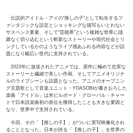
伝説的アイドル・アイの“推しの子”として転生するフ
ァンタジックな設定とショッキングな描写もいとわない
サスペンス要素、そして“芸能界”という複雑な世界に躊
躇なく切り込むという斬新なストーリーや現代社会とリ
ンクしているかのようなライブ感あふれる内容などが話
題になり幅広い世代に支持されている。
2023年に放送されたアニメでは、原作に極めて忠実な
ストーリーと繊細で美しい作画、そしてアニメオリジナ
ルのライブシーンも話題となった。アニメのオープニン
グ主題歌として音楽ユニット・YOASOBIが書きおろした
楽曲「アイドル」は米ビルボード・グローバル・チャー
トで日本語楽曲初の首位を獲得したことも大きな要因と
なり、世界中で支持されている。
今回、その「【推しの子】」がついに実写映像化され
ることとなった。日本が誇る「【推しの子】」を世界の