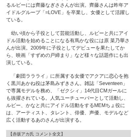
るルビーには齊藤なぎささんが出演。齊藤さんは昨年ア
イドルグループ「=LOVE」を卒業し、女優として活躍し
ている。
幼い頃から子役として芸能活動し、ルビーと共にアイ
ドル活動を始めることになる有馬かな役には原 菜乃華さ
んが出演。2009年に子役としてデビューを果たしてか
ら、映画「すずめの戸締まり」など様々な話題作にも出
演している。
「劇団ララライ」に所属する女優でアクアに恋心を抱
く黒川あかね役は茅島みずきさん。雑誌「Seventeen」
で専属モデルを務め、「ゼクシィ」14代目CMガールに
も抜擢されている。人気ユーチューバーとして活動し、
ルビー、かなと共にアイドル活動をするMEMちょ役に
は、アーティスト、タレント、俳優、声優、モデルなど
広く活動するあのさんが出演する。
【赤坂アカ氏 コメント全文】