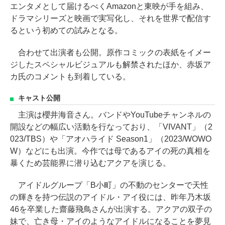
エンタメとして届けるべくAmazonと東映が手を組み、
ドラマシリーズと映画で実写化し、それを世界で配信す
るという初めての試みとなる。
合わせて出演者も公開。原作コミックの表紙をイメー
ジしたスペシャルビジュアルも解禁されたほか、赤坂ア
カ氏のコメントも到着している。
キャスト公開
主演は櫻井海音さん。バンドやYouTubeチャンネルの
開設などの幅広い活動を行なっており、「VIVANT」（2
023/TBS）や「アオハライド Season1」（2023/WOWO
W）などにも出演。今作では母であるアイの死の真相を
暴くため芸能界に潜り込むアクアを演じる。
アイドルグループ「B小町」の不動のセンターで天性
の輝きを持つ伝説のアイドル・アイ役には、昨年乃木坂
46を卒業した齋藤飛鳥さんが出演する。アクアの双子の
妹で、亡き母・アイのようなアイドルになることを夢見