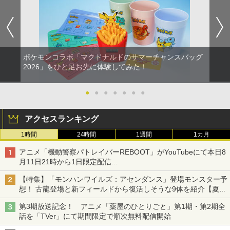
ポケモンコラボ「マクドナルドのサマーチャンスバッグ
2026」をひと足お先に体験してみた！
●
●
●
●
●
●
●
アクセスランキング
1時間
24時間
1週間
1カ月
アニメ「機動警察パトレイバーREBOOT」がYouTubeにて本日8
月11日21時から1日限定配信
8月14日にはU-NEXTで限定配信
【特集】「モンハンワイルズ：アセンダンス」登場モンスター予
想！ 古龍登場と新フィールドから復活しそうな9体を紹介【夏休
み特集2026】
第3期放送記念！ アニメ「薬屋のひとりごと」第1期・第2期全
話を「TVer」にて期間限定で順次無料配信開始