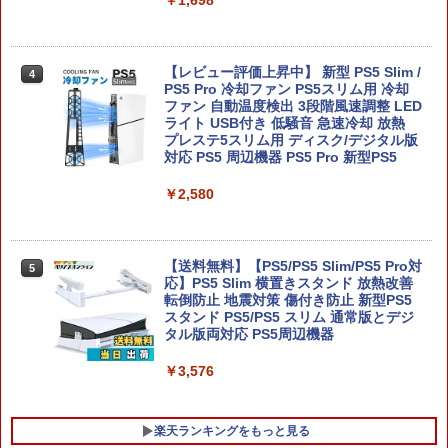
伝説 ブレス オブ ザ ワイルド Nintendo
Switch 2 Edition
￥8,000
【レビュー評価上昇中】 新型 PS5 Slim /
4
PS5 Pro 冷却ファン PS5スリム用 冷却
ファン 自動温度検出 3段階風速調整 LED
ライト USB付き 低騒音 急速冷却 放熱
ELDEN RING Tarnished Edition Swit
5
プレステ5スリム用 ディスク/デジタル版
ch2版
対応 PS5 周辺機器 PS5 Pro 新型PS5
￥8,298
￥2,580
【送料無料】【PS5/PS5 Slim/PS5 Pro対
5
応】PS5 Slim 横置きスタンド 放熱改善
転倒防止 地震対策 傷付き防止 新型PS5
スタンド PS5/PS5 スリム 通常版とデジ
タル版両対応 PS5周辺機器
￥3,576
楽天ランキングをもっと見る