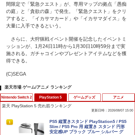
間限定で「緊急クエスト」が、専用マップの拠点「愚痴
の庭」と「貪欲の森」で発生。「緊急クエスト」をクリ
アすると、「イカサマカード」や「イカサマダイス」を
大量に入手できるという。
さらに、大狩猟戦イベント開催を記念したイベントミ
ッションが、1月24日11時から1月30日10時59分まで実
施される。ガチャコインやプレゼントアイテムなどを獲
得できる。
(C)SEGA
楽天市場 ゲーム/アニメ ランキング
Nintendo Switch 2
PlayStation 5
ゲームグッズ
アニメ
楽天 PlayStation 5 売れ筋ランキング
更新日時：2026/08/07 15:00
任天堂 【Switch2】スーパーマリオブラ
PS5 縦置きスタンド PlayStation5 / PS5
1
1
ザーズ ワンダー Nintendo Switch 2 Edi
Slim / PS5 Pro 用 縦置き スタンド 円形
tion ＋ みんなでリンリンパーク [NXS-P
安定感UP ブラック ブルー シルバー グ