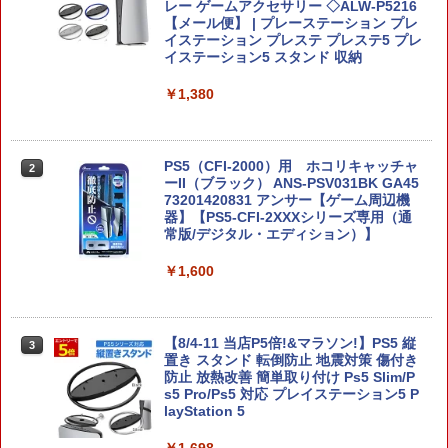
-AQMXB NSW2 ス-パ-マリオブラザ-ズ
レー ゲームアクセサリー ◇ALW-P5216
ワンダ- ミンナデリンリンパ-ク]
【メール便】 | プレーステーション プレ
イステーション プレステ プレステ5 プレ
イステーション5 スタンド 収納
￥7,570
￥1,380
コナミデジタルエンタテインメント 【S
2
witch】パワフルプロ野球2026-2027 [H
AC-P-BQPYA NSW パワフルプロヤキュ
PS5（CFI-2000）用 ホコリキャッチャ
2
ウ 2026-2027]
ーII（ブラック） ANS-PSV031BK GA45
73201420831 アンサー【ゲーム周辺機
器】【PS5-CFI-2XXXシリーズ専用（通
￥7,620
常版/デジタル・エディション）】
￥1,600
空の軌跡 the 2nd Nintendo Switch 2 E
3
dition 通常版 【Switch2】 NXS-P-BTW
MC
【8/4-11 当店P5倍!&マラソン!】PS5 縦
3
置き スタンド 転倒防止 地震対策 傷付き
￥7,696
防止 放熱改善 簡単取り付け Ps5 Slim/P
s5 Pro/Ps5 対応 プレイステーション5 P
layStation 5
【新品】Switch2 ゲームソフト ゼルダの
4
￥1,698