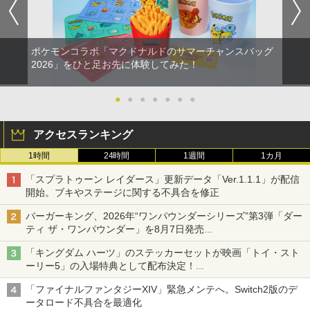
ポケモンコラボ「マクドナルドのサマーチャンスバッグ
2026」をひと足お先に体験してみた！
●
●
●
●
●
●
●
アクセスランキング
1時間
24時間
1週間
1カ月
「スプラトゥーン レイダース」更新データ「Ver.1.1.1」が配信
開始。ブキやステージに関する不具合を修正
バーガーキング、2026年“ワンパウンダーシリーズ”第3弾「ダー
ティ ザ・ワンパウンダー」を8月7日発売
「特製ガーリックマヨソース」を使用した超大型チーズバーガー
「キングダム ハーツ」のステッカーセットが映画「トイ・スト
ーリー5」の入場特典として配布決定！
本日8月7日より先着・数量限定で配布
「ファイナルファンタジーXIV」緊急メンテへ。Switch2版のデ
ータロード不具合を最適化