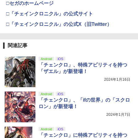
￥55,871
□セガのホームページ
￥7,681
【セット商品】Minecraft ぷっくりっ
4
￥11,849
たいシール クリーパー＆エンダーマン
劇場版「鬼滅の刃」無限城編 第一章 猗
□「チェインクロニクル」の公式サイト
3
+ Minecraft ぷっくりったいシール モ
窩座再来 通常版 [DVD]
舞台「忍たま乱太郎」～みんなニコニ
4
チーフ
□「チェインクロニクル」の公式X（旧Twitter）
コ、はい、どうぞ!の段～【Blu-ray】 [
【純正品】Xbox 充電式バッテリー + US
4
￥3,523
【純正品】DualSense ワイヤレスコン
早川維織 ]
B-C ケーブル
ニンテンドープリペイド番号 9000円|オ
4
4
￥1,210
トローラー ミッドナイト ブラック(CFI-
ンラインコード版
ZCT2J01)
￥8,580
￥2,618
関連記事
￥9,000
￥10,737
NewスーパーマリオブラザーズWii ノコ
劇場版「鬼滅の刃」無限城編 第一章 猗
5
4
Android
iOS
ノコエアホッケー
窩座再来 完全生産限定版 [Blu-ray]
「チェンクロ」、特殊アビリティを持つ
劇場版「鬼滅の刃」無限城編 第一章 猗
5
【純正品】Xbox ワイヤレス コントロー
窩座再来(完全生産限定版)【Blu-ray】 [
ニンテンドープリペイド番号 5000円|オ
5
「ザエル」が新登場！
5
￥1,254
￥8,698
【純正品】DualSense ワイヤレスコン
ラー (カーボンブラック)
吾峠呼世晴 ]
ンラインコード版
5
2024年1月16日
トローラー(CFI-ZCT2J)
￥8,020
￥8,690
￥5,000
￥10,737
Android
iOS
【Amazon.co.jp限定】劇場版モノノ怪
「チェンクロ」、「ifの世界」の「スクロ
5
第三章 蛇神 (オリジナル特典:オリジナル
ロン」が新登場！
巾着＋メーカー特典:【坤と離】二振りの
2024年1月7日
剣、十翼より来たる！スタジオ描き下ろ
しイラストボード付) [DVD]
Android
iOS
￥8,800
「チェンクロ」に特殊アビリティを持つ