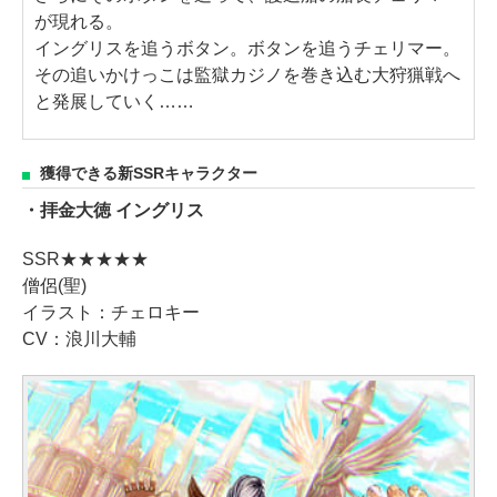
が現れる。
イングリスを追うボタン。ボタンを追うチェリマー。
その追いかけっこは監獄カジノを巻き込む大狩猟戦へ
と発展していく……
獲得できる新SSRキャラクター
・拝金大徳 イングリス
SSR★★★★★
僧侶(聖)
イラスト：チェロキー
CV：浪川大輔