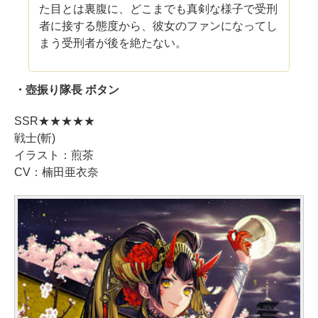
た目とは裏腹に、どこまでも真剣な様子で受刑
者に接する態度から、彼女のファンになってし
まう受刑者が後を絶たない。
・壺振り隊長 ボタン
SSR★★★★★
戦士(斬)
イラスト：煎茶
CV：楠田亜衣奈