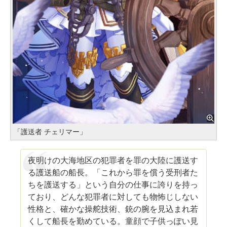
「護送者 チェリマー」
夜明けの大海地区の犯罪者を罪の大陸に護送す
る護送船の船長。「これから罪を償う受刑者た
ちを護送する」という自分の仕事に誇りを持っ
ており、どんな犯罪者に対しても物怖じしない
性格と、確かな操舵技術、銃の腕を見込まれ若
くして船長を勤めている。童顔で子供っぽい見