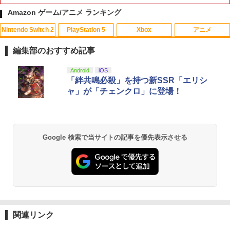
Amazon ゲーム/アニメ ランキング
Nintendo Switch 2
PlayStation 5
Xbox
アニメ
【中古】マリオパーティDS
【お買い物マラソン！ポイント5倍★8/1
1
1
1 01：59まで】 0174 中古BD＃ 魔法少
編集部のおすすめ記事
女まどか☆マギカ ポータブル スペシャ
￥251
ル映像収録 Blu-rayDisc
スプラトゥーン レイダース|オンライン
PlayStation 5 デジタル・エディション
【純正品】Xbox ワイヤレス コントロー
【Amazon.co.jp限定】劇場版モノノ怪
Android
iOS
1
1
1
1
コード版
日本語専用 Console Language: Japan
ラー + USB-C® ケーブル
第三章 蛇神 (Amazon.co.jp限定オリジ
「絆共鳴必殺」を持つ新SSR「エリシ
￥550
ese only (CFI-2200B01)
ナル三方背収納ケース付きコレクション)
ャ」が「チェンクロ」に登場！
(オリジナル特典:オリジナル巾着＋メー
￥5,832
￥8,300
【中古】ガンダムアサルトサヴァイブ P
カー特典:【坤と離】二振りの剣、十翼よ
2
￥55,000
SP the Best
り来たる！スタジオ描き下ろしイラスト
真奈美&ナミ スプライト【Blu-ray】 [ 有
2
ボード付) [Blu-ray]
村しのぶ ]
￥406
Xbox プリペイドカード 5,000円 デジタ
2
Google 検索で当サイトの記事を優先表示させる
￥10,780
スプラトゥーン レイダース -Switch2
Beast of Reincarnation -PS5 【特典】
ルコード 【旧 Xbox ギフトカード】 [オ
2
2
￥4,400
プロダクトコード 封入
ンラインコード]
￥6,455
【中古】【PS4】ファークライ5
3
￥7,286
￥5,000
劇場版「鬼滅の刃」無限城編 第一章 猗
2
窩座再来 通常版 [Blu-ray]
￥843
機動戦士ガンダム 閃光のハサウェイ(4K
3
ULTRA HD Blu-ray)【4K ULTRA HD】 [
￥3,964
小野賢章 ]
【純正品】Xbox ワイヤレス コントロー
3
関連リンク
Nintendo Switch 2(日本語・国内専用)
【純正品】ディスクドライブ(CFI-ZDD1
3
ラー (ロボット ホワイト)
3
J) PlayStation 5
￥5,601