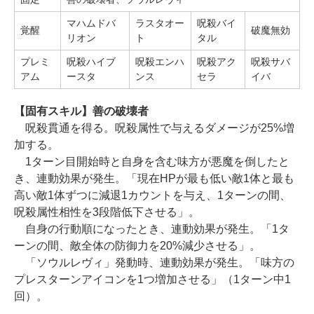
マハムドバ
ラスタオー
呪殺バイ
覚醒
破魔無効
リオン
ト
タル
プレミ
呪殺ハイブ
呪殺エンハ
呪殺アク
呪殺サバ
アム
ースタ
ンス
セラ
イバ
【固有スキル】善の破壊者
呪殺貫通を得る。呪殺属性で与えるダメージが25%増
加する。
1ターン目開始時と自身を含む味方が悪魔を倒したと
き、連動効果が発生。「現在HPが最も低い敵1体と最も
高い敵1体ずつに減退1カウントを与え、1ターンの間、
呪殺属性相性を3段階低下させる」。
自身の行動順になったとき、連動効果が発生。「1タ
ーンの間、敵全体の防御力を20%減少させる」。
「ソウルレヴィ」発動時、連動効果が発生。「味方の
プレスターンアイコンを1つ増加させる」（1ターン中1
回）。