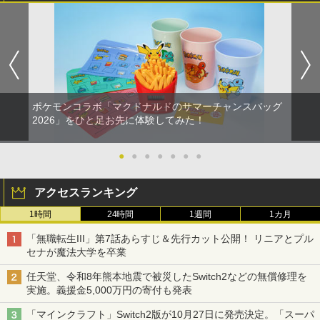
ポケモンコラボ「マクドナルドのサマーチャンスバッグ
2026」をひと足お先に体験してみた！
●
●
●
●
●
●
●
アクセスランキング
1時間
24時間
1週間
1カ月
「無職転生III」第7話あらすじ＆先行カット公開！ リニアとプル
セナが魔法大学を卒業
任天堂、令和8年熊本地震で被災したSwitch2などの無償修理を
実施。義援金5,000万円の寄付も発表
「マインクラフト」Switch2版が10月27日に発売決定。「スーパ