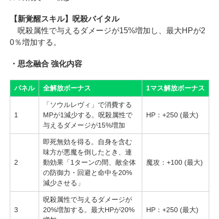
【新覚醒スキル】呪殺バイタル
呪殺属性で与えるダメージが15%増加し、最大HPが2
0％増加する。
・思念融合 強化内容
パネル
全解放ボーナス
1マス解放ボーナス
「ソウルレヴィ」で消費する
1
MPが1減少する。呪殺属性で
HP：+250 (最大)
与えるダメージが15%増加
即死無効を得る。自身を含む
味方が悪魔を倒したとき、連
2
動効果「1ターンの間、敵全体
魔攻：+100 (最大)
の防御力・回避と命中を20%
減少させる」
呪殺属性で与えるダメージが
3
20%増加する。最大HPが20%
HP：+250 (最大)