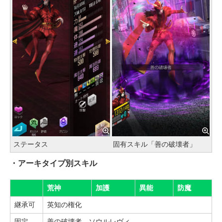
ステータス
固有スキル「善の破壊者」
・アーキタイプ別スキル
荒神
加護
異能
防魔
継承可
英知の権化
固定
善の破壊者、ソウルレヴィ