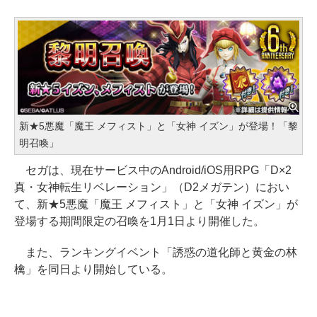
新★5悪魔「魔王 メフィスト」と「女神 イズン」が登場！「黎
明召喚」
セガは、現在サービス中のAndroid/iOS用RPG「D×2
真・女神転生リベレーション」（D2メガテン）におい
て、新★5悪魔「魔王 メフィスト」と「女神 イズン」が
登場する期間限定の召喚を1月1日より開催した。
また、ランキングイベント「誘惑の道化師と黄金の林
檎」を同日より開始している。