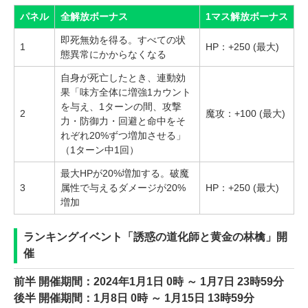
パネル
全解放ボーナス
1マス解放ボーナス
即死無効を得る。すべての状
1
HP：+250 (最大)
態異常にかからなくなる
自身が死亡したとき、連動効
果「味方全体に増強1カウント
を与え、1ターンの間、攻撃
2
魔攻：+100 (最大)
力・防御力・回避と命中をそ
れぞれ20%ずつ増加させる」
（1ターン中1回）
最大HPが20%増加する。破魔
3
属性で与えるダメージが20%
HP：+250 (最大)
増加
ランキングイベント「誘惑の道化師と黄金の林檎」開
催
前半 開催期間：2024年1月1日 0時 ～ 1月7日 23時59分
後半 開催期間：1月8日 0時 ～ 1月15日 13時59分