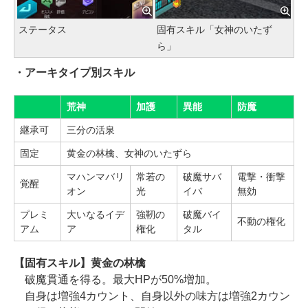
ステータス
固有スキル「女神のいたず
ら」
・アーキタイプ別スキル
荒神
加護
異能
防魔
継承可
三分の活泉
固定
黄金の林檎、女神のいたずら
マハンマバリ
常若の
破魔サバ
電撃・衝撃
覚醒
オン
光
イバ
無効
プレミ
大いなるイデ
強靭の
破魔バイ
不動の権化
アム
ア
権化
タル
【固有スキル】黄金の林檎
破魔貫通を得る。最大HPが50%増加。
自身は増強4カウント、自身以外の味方は増強2カウン