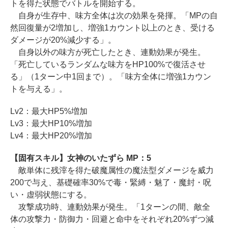
トを得た状態でバトルを開始する。
自身が生存中、味方全体は次の効果を発揮。「MPの自
然回復量が2増加し、増強1カウント以上のとき、受ける
ダメージが20%減少する」。
自身以外の味方が死亡したとき、連動効果が発生。
「死亡しているランダムな味方をHP100%で復活させ
る」（1ターン中1回まで）。「味方全体に増強1カウン
トを与える」。
Lv2：最大HP5%増加
Lv3：最大HP10%増加
Lv4：最大HP20%増加
【固有スキル】女神のいたずら MP：5
敵単体に残滓を得た破魔属性の魔法型ダメージを威力
200で与え、基礎確率30%で毒・緊縛・魅了・魔封・呪
い・虚弱状態にする。
攻撃成功時、連動効果が発生。「1ターンの間、敵全
体の攻撃力・防御力・回避と命中をそれぞれ20%ずつ減