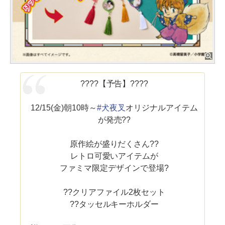
????【予告】????
12/15(金)朝10時～
#犬夜叉
オリジナルアイテム
が発売??
原作絵が盛りだくさん??
レトロ可愛いアイテムが
ファミマ限定デザインで登場?
??クリアファイル2枚セット
??タッセルキーホルダー