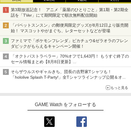
第3期放送記念！ アニメ「薬屋のひとりごと」第1期・第2期全
話を「TVer」にて期間限定で順次無料配信開始
「パペットスンスン」の郵便局限定グッズが8月12日より販売開
始！ マスコットやがまぐち、レターセットなどが登場
ファミマで「ポケモンフレンダ」ピカチュウ&ゼラオラのフレン
ダピックがもらえるキャンペーン開催！
「オクトパストラベラー」70%オフで1,643円！ もうすぐ終了の
セール情報まとめ【8月8日更新】
ニンテンドーeショップでは「大神 絶景版」が67%オフで990円
そらザウルスやギャルきち、団長の吉野家Tシャツも！
「hololive Splash T-Party!」全Tシャツラインナップ公開＆オン
ライン販売開始
もっと見る
GAME Watch をフォローする