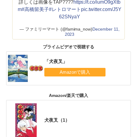
詳しくは画像をTAP????
https://t.co/iumO9gXtb
m
#高橋留美子
#レトロマート
pic.twitter.com/J5Y
62SNyaY
— ファミリーマート (@famima_now)
December 11,
2023
プライムビデオで視聴する
「犬夜叉」
Amazon/楽天で購入
犬夜叉（1）