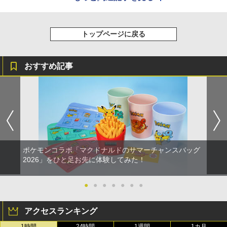
トップページに戻る
おすすめ記事
ポケモンコラボ「マクドナルドのサマーチャンスバッグ
2026」をひと足お先に体験してみた！
●
●
●
●
●
●
●
アクセスランキング
1時間
24時間
1週間
1カ月