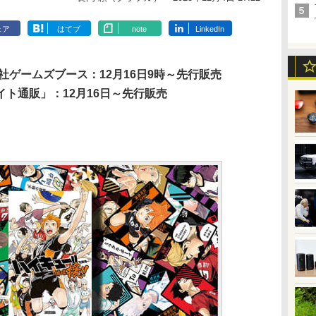
ェア
はてブ
note
LinkedIn
社ゲームズブース：12月16日9時～先行販売
ト通販」：12月16日～先行販売