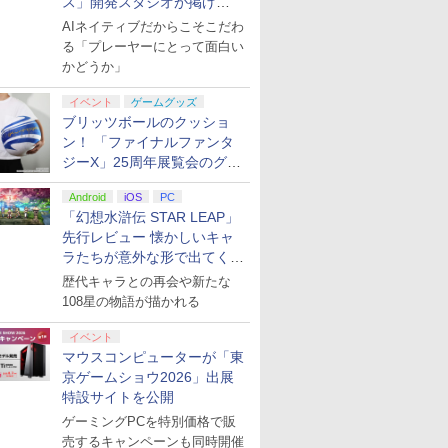
ス」開発スタジオが掲げ
る“AI活用の信念”とは？【講
AIネイティブだからこそこだわ
演レポート】
る「プレーヤーにとって面白い
かどうか」
イベント
ゲームグッズ
ブリッツボールのクッショ
ン！ 「ファイナルファンタ
ジーX」25周年展覧会のグッ
ズ情報が公開
Android
iOS
PC
「幻想水滸伝 STAR LEAP」
先行レビュー 懐かしいキャ
ラたちが意外な形で出てくる
シリーズ完全新作！
歴代キャラとの再会や新たな
108星の物語が描かれる
イベント
マウスコンピューターが「東
京ゲームショウ2026」出展
特設サイトを公開
ゲーミングPCを特別価格で販
売するキャンペーンも同時開催