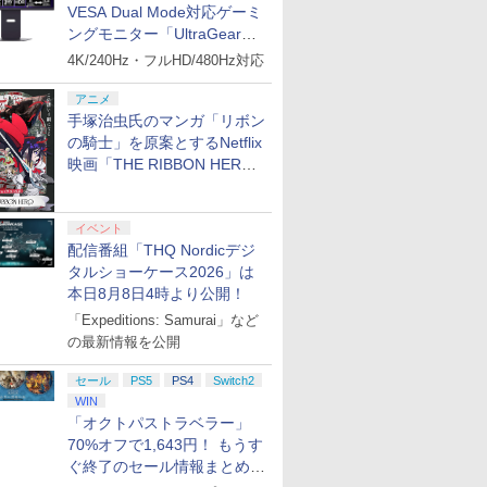
VESA Dual Mode対応ゲーミ
ングモニター「UltraGear
27G850A-B」がお買い得！
4K/240Hz・フルHD/480Hz対応
アニメ
手塚治虫氏のマンガ「リボン
の騎士」を原案とするNetflix
映画「THE RIBBON HERO
リボンヒーロー」本日配信開
始
イベント
配信番組「THQ Nordicデジ
タルショーケース2026」は
本日8月8日4時より公開！
「Expeditions: Samurai」など
の最新情報を公開
セール
PS5
PS4
Switch2
WIN
「オクトパストラベラー」
70%オフで1,643円！ もうす
ぐ終了のセール情報まとめ