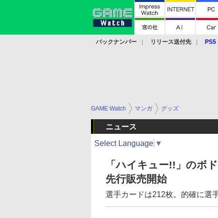
バックナンバー
リリース送付先
PS5
モバイル
eスポーツ
クラウド
PS
GAME Watch
マンガ
グッズ
ニュース
Select Language
▼
「ハイキュー!!」のボドゲ
先行販売開始
選手カードは212枚。的確に選