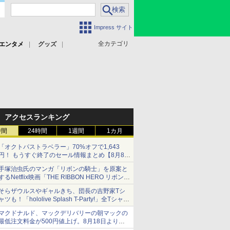
Impress サイト
全カテゴリ
エンタメ
グッズ
アクセスランキング
時間
24時間
1週間
1カ月
「オクトパストラベラー」70%オフで1,643
円！ もうすぐ終了のセール情報まとめ【8月8日
更新】
手塚治虫氏のマンガ「リボンの騎士」を原案と
ニンテンドーeショップでは「大神 絶景版」が
するNetflix映画「THE RIBBON HERO リボンヒ
67%オフで990円
ーロー」本日配信開始
そらザウルスやギャルきち、団長の吉野家Tシ
ャツも！「hololive Splash T-Party!」全Tシャツ
ラインナップ公開＆オンライン販売開始
マクドナルド、マックデリバリーの朝マックの
最低注文料金が500円値上げ。8月18日より
1,500円から受付