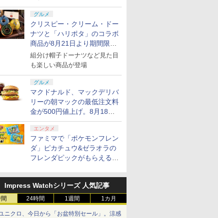
グルメ
クリスピー・クリーム・ドー
ナツと「ハリポタ」のコラボ
商品が8月21日より期間限定
で発売
組分け帽子ドーナツなど見た目
も楽しい商品が登場
グルメ
マクドナルド、マックデリバ
リーの朝マックの最低注文料
金が500円値上げ。8月18日
より1,500円から受付
エンタメ
ファミマで「ポケモンフレン
ダ」ピカチュウ&ゼラオラの
フレンダピックがもらえるキ
ャンペーン開催！
Impress Watchシリーズ 人気記事
時間
24時間
1週間
1カ月
ユニクロ、今日から「お盆特別セール」。涼感