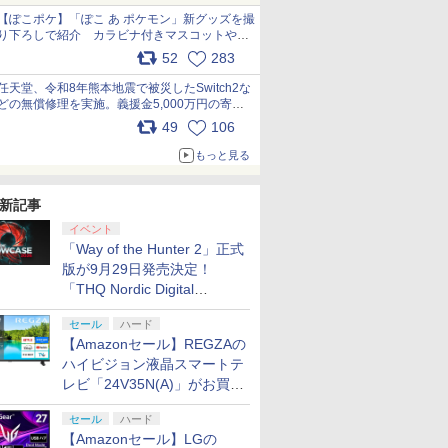
【ぽこポケ】「ぽこ あ ポケモン」新グッズを撮
り下ろしで紹介 カラビナ付きマスコットやス
クエアポーチが仲間入り
52
283
pic.x.com/XmVAgBxaW5
任天堂、令和8年熊本地震で被災したSwitch2な
どの無償修理を実施。義援金5,000万円の寄付
も発表 pic.x.com/BAYsMfUfUC
49
106
もっと見る
新記事
イベント
「Way of the Hunter 2」正式
版が9月29日発売決定！
「THQ Nordic Digital
Showcase 2026」まとめ
セール
ハード
【Amazonセール】REGZAの
ハイビジョン液晶スマートテ
レビ「24V35N(A)」がお買い
得！
セール
ハード
【Amazonセール】LGの