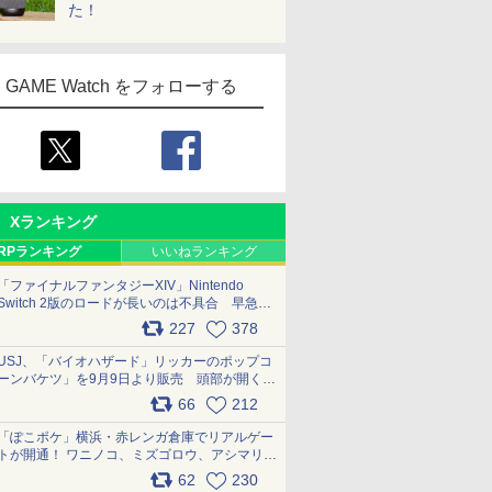
た！
GAME Watch をフォローする
Xランキング
RPランキング
いいねランキング
「ファイナルファンタジーXIV」Nintendo
Switch 2版のロードが長いのは不具合 早急に
アップデートできるよう対応中
227
378
pic.x.com/s9S3nRCAGa
USJ、「バイオハザード」リッカーのポップコ
ーンバケツ」を9月9日より販売 頭部が開く仕
組み。味は恐怖を堪のう「味噌フレーバー」
66
212
pic.x.com/81MuXGahVM
「ぽこポケ」横浜・赤レンガ倉庫でリアルゲー
トが開通！ ワニノコ、ミズゴロウ、アシマリ登
場シーンをレポート pic.x.com/LDgEByVl6D
62
230