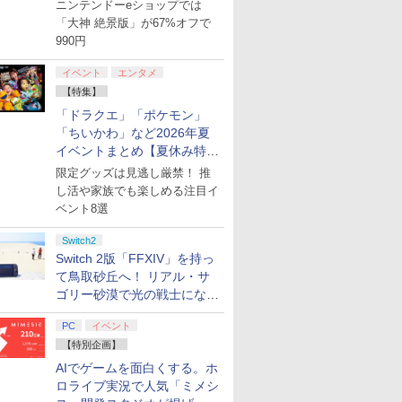
【8月8日更新】
ニンテンドーeショップでは
「大神 絶景版」が67%オフで
990円
イベント
エンタメ
【特集】
「ドラクエ」「ポケモン」
「ちいかわ」など2026年夏
イベントまとめ【夏休み特
集】
限定グッズは見逃し厳禁！ 推
し活や家族でも楽しめる注目イ
ベント8選
Switch2
Switch 2版「FFXIV」を持っ
て鳥取砂丘へ！ リアル・サ
ゴリー砂漠で光の戦士になっ
てみた
PC
イベント
【特別企画】
AIでゲームを面白くする。ホ
ロライブ実況で人気「ミメシ