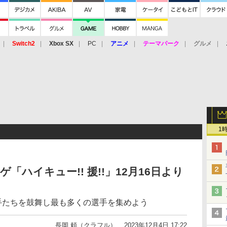
Switch2
Xbox SX
PC
アニメ
テーマパーク
グルメ
 Vita
3DS
アーケード
VR
1
「ハイキュー!! 援!!」12月16日より
手たちを鼓舞し最も多くの選手を集めよう
長岡 頼（クラフル）
2023年12月4日 17:22