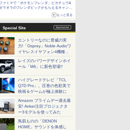
ファミマで「ポケモンフレンダ」ピカチュウ&
ゼラオラのフレンダピックがもらえるキャンペ
ーン開催！
もっと見る
Special Site
エントリーなのに脅威の実
力!「Osprey」Noble Audioワ
イヤレスイヤフォン4機種を
一気に聴く
レイズのパワーデザインホイ
ール「M6」に新色登場!!
ハイグレードテレビ「TCL
Q7D Pro」。圧巻の色彩美で
映画＆ゲームが極上体験に
Amazon プライムデー過去最
安! Anker注目プロジェクタ
ー3モデルを使ってみた
鳥肌ものの「DENON
HOME」サウンドを体感し