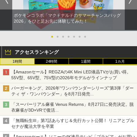
ポケモンコラボ「マクドナルドのサマーチャンスバッグ
2026」をひと足お先に体験してみた！
●
●
●
●
●
●
●
アクセスランキング
1時間
24時間
1週間
1カ月
【Amazonセール】REGZAの4K Mini LED液晶TVがお買い得。
55V型、65V型、75V型の2026年モデルがラインナップ
バーガーキング、2026年“ワンパウンダーシリーズ”第3弾「ダー
ティ ザ・ワンパウンダー」を8月7日発売
「特製ガーリックマヨソース」を使用した超大型チーズバーガー
「スーパーリアル麻雀 Venus Returns」8月27日に発売決定。脱
衣麻雀が3D×VRで復活
発売から2週間は20%オフになるセールが実施
「無職転生III」第7話あらすじ＆先行カット公開！ リニアとプル
セナが魔法大学を卒業
【Amazonセール】ソニーの4K液晶テレビ「ブラビア」がお買い