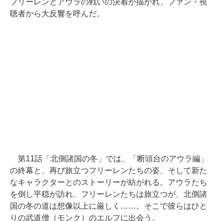
フリーレンとアウラの戦いの決着が描かれ、ファン・視
聴者から大反響を呼んだ。
第11話「北側諸国の冬」では、「断頭台のアウラ編」
の終幕と、再び旅立つフリーレンたちの姿、そして新た
なキャラクターとのストーリーが紡がれる。アウラたち
を倒し平穏が訪れ、フリーレンたちは旅立つが、北側諸
国の冬の道は想像以上に厳しく……。そこで彼らはひと
りの武道僧（モンク）のエルフに出会う。