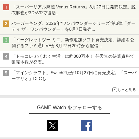
「スーパーリアル麻雀 Venus Returns」8月27日に発売決定。脱
衣麻雀が3D×VRで復活
発売から2週間は20%オフになるセールが実施
バーガーキング、2026年“ワンパウンダーシリーズ”第3弾「ダー
ティ ザ・ワンパウンダー」を8月7日発売
「特製ガーリックマヨソース」を使用した超大型チーズバーガー
「イーグレットツー ミニ」新作追加ソフト発売決定。詳細を公
開するファミ通LIVEが8月27日20時から配信
シリーズ累計100タイトルへ
「トモコレ わくわく生活」は約800万本！ 任天堂の決算資料で
販売本数が発表
「ぽこポケ」は127万本に
「マインクラフト」Switch2版が10月27日に発売決定。「スーパ
ーマリオ」DLCも
Switch版からのアップグレードも可能に
もっと見る
GAME Watch をフォローする