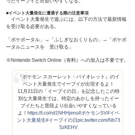
ったイーブイと出会いやすくなる。
イベント大量発生に遭遇する際の注意事項
イベント大量発生で遊ぶには、以下の方法で最新情報
を受け取る必要がある。
「ポケポータル」→「ふしぎなおくりもの」→「ポケポ
ータルニュースを 受け取る」
※Nintendo Switch Online（有料）への加入は不要です。
『ポケモン スカーレット・バイオレット』のイ
ベント大量発生でイーブイが出現するよ！
11月21日の「イーブイの日」を記念したこの特
別な大量発生では、特定のあかしを持ったイー
ブイたちと普段より出会いやすくなっている
よ！
https://t.co/nd1NHHjenu
#ポケモンSV
#イベ
ント大量発生
#イーブイの日
pic.twitter.com/Nb73
5zKEHV