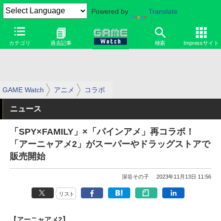
Powered by
Translate
カテゴリ
過去記事
検索
Impressサイト
GAME Watch
アニメ
コラボ
ニュース
「SPY×FAMILY」×「パインアメ」再コラボ！
「アーニャアメ2」がスーパーやドラッグストアで
販売開始
深谷その子
2023年11月13日 11:56
リスト
【アーニャアメ2】