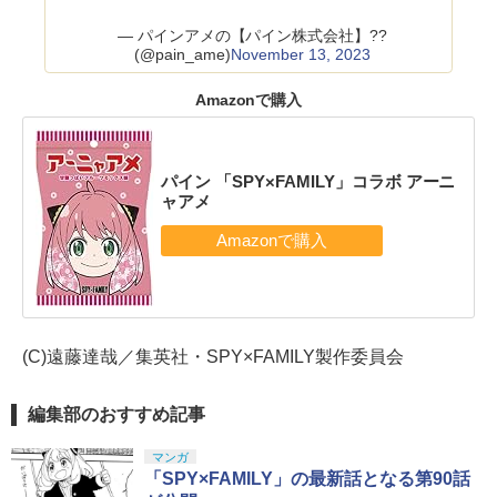
— パインアメの【パイン株式会社】??
(@pain_ame)
November 13, 2023
Amazonで購入
パイン 「SPY×FAMILY」コラボ アーニ
ャアメ
(C)遠藤達哉／集英社・SPY×FAMILY製作委員会
編集部のおすすめ記事
マンガ
「SPY×FAMILY」の最新話となる第90話