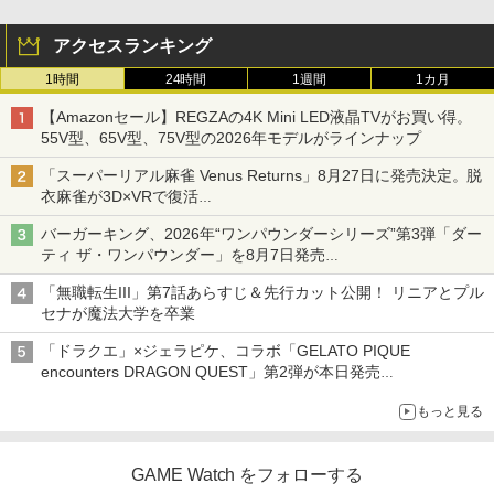
アクセスランキング
1時間
24時間
1週間
1カ月
【Amazonセール】REGZAの4K Mini LED液晶TVがお買い得。
55V型、65V型、75V型の2026年モデルがラインナップ
「スーパーリアル麻雀 Venus Returns」8月27日に発売決定。脱
衣麻雀が3D×VRで復活
発売から2週間は20%オフになるセールが実施
バーガーキング、2026年“ワンパウンダーシリーズ”第3弾「ダー
ティ ザ・ワンパウンダー」を8月7日発売
「特製ガーリックマヨソース」を使用した超大型チーズバーガー
「無職転生III」第7話あらすじ＆先行カット公開！ リニアとプル
セナが魔法大学を卒業
「ドラクエ」×ジェラピケ、コラボ「GELATO PIQUE
encounters DRAGON QUEST」第2弾が本日発売
アイスカップに入ったスライムやわたぼう、ベビーサタンなどが
もっと見る
オリジナルアートで登場
GAME Watch をフォローする