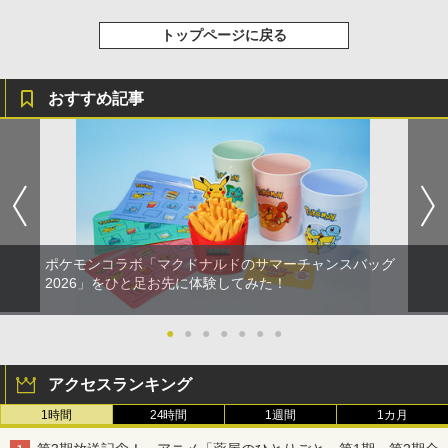
トップページに戻る
おすすめ記事
ポケモンコラボ「マクドナルドのサマーチャンスバッグ
2026」をひと足お先に体験してみた！
●
●
●
●
●
●
●
アクセスランキング
1時間
24時間
1週間
1カ月