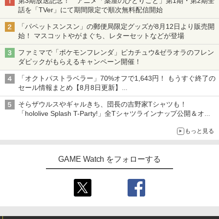
第3期放送記念！ アニメ「薬屋のひとりごと」第1期・第2期全
話を「TVer」にて期間限定で順次無料配信開始
「パペットスンスン」の郵便局限定グッズが8月12日より販売開
始！ マスコットやがまぐち、レターセットなどが登場
ファミマで「ポケモンフレンダ」ピカチュウ&ゼラオラのフレン
ダピックがもらえるキャンペーン開催！
「オクトパストラベラー」70%オフで1,643円！ もうすぐ終了の
セール情報まとめ【8月8日更新】
ニンテンドーeショップでは「大神 絶景版」が67%オフで990円
そらザウルスやギャルきち、団長の吉野家Tシャツも！
「hololive Splash T-Party!」全Tシャツラインナップ公開＆オン
ライン販売開始
もっと見る
GAME Watch をフォローする