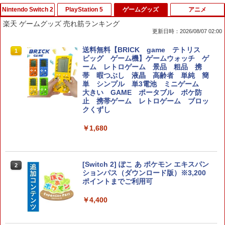
Nintendo Switch 2
PlayStation 5
ゲームグッズ
アニメ
楽天 ゲームグッズ 売れ筋ランキング
更新日時：2026/08/07 02:00
【8/05.8/10限定！お買い物マラソン×5の
鬼エイム 橙鬼 ハイグレードモデル FPS
送料無料【BRICK game テトリス
1
1
1
つく日｜ポイント最大49.5倍】【新品】
エイム向上 リング シリコン製 国産 ステ
ビッグ ゲーム機】ゲームウォッチ ゲ
あつまれ どうぶつの森 Nintendo Switc
ィック スポンジ PS5 PS4 SWITCH コン
ーム レトロゲーム 景品 粗品 携
h 2 Edition/Switch2【日曜日以外即日発
トローラー 硬さ3種類 計6個入り
帯 暇つぶし 液晶 高齢者 単純 簡
送】※レターパック全国送料無料
単 シンプル 単3電池 ミニゲーム
大きい GAME ポータブル ボケ防
￥2,280
止 携帯ゲーム レトロゲーム ブロッ
￥6,156
クくずし
￥1,680
JDM：ジャパニーズドリフトマスター
2
【8/05.8/10限定！お買い物マラソン×5の
2
つく日｜ポイント最大49.5倍】【新品】
￥3,388
あつまれ どうぶつの森 Nintendo Switc
h 2 Edition/Switch2【日曜日以外即日発
[Switch 2] ぽこ あ ポケモン エキスパン
2
送】※レターパック全国送料無料
ションパス（ダウンロード版）※3,200
ポイントまでご利用可
￥6,156
￥4,400
スーパーボンバーマン コレクション PS5
3
版