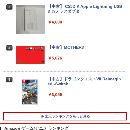
Switch2 カービィのエアライダー BEE-P
￥4,656
3
-AAABA
【中古】 C55D K Apple Lightning USB
3
3 カメラアダプタ
￥6,680
￥4,600
【特典】METAL GEAR SOLID : MASTE
4
R COLLECTION Vol.2 PS5版(【早期購
入封入特典】DLCチラシ)
【特典】ファイナルファンタジー レゾナ
￥5,742
4
ンス Switch2版(【初回封入特典】魔導
【中古】MOTHER3
4
船＆かけだし騎士の応援パック・かけだ
し騎士のスタートダッシュパック)
￥5,076
【新品】【PS5HD】PS5用無線コントロ
5
￥6,910
ーラー ブラック[在庫品]
【中古】ドラゴンクエストVII Reimagin
￥5,930
5
ed -Switch
Switch2 保護フィルム スイッチ2 保護フ
5
ィルム switch2 フィルム Switch2 ガラ
￥6,059
スフィルム スイッチ2 フィルム ガイド
貼り付け キット カバー Switch 2 本体
アクセサリー Nintendo Switch2 ケース
可 透明 ブルーライト カット 99％ FIRM
楽天ランキングをもっと見る
E
Amazon ゲーム/アニメ ランキング
￥1,000