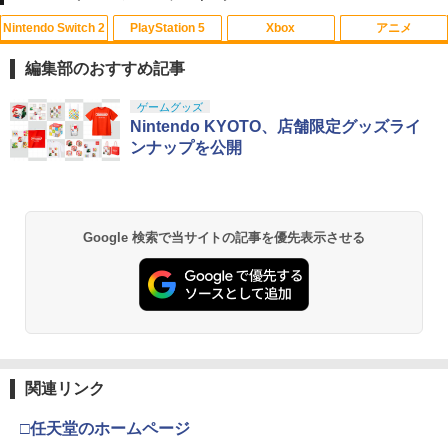
Nintendo Switch 2
PlayStation 5
Xbox
アニメ
【中古】 バグズ・ライフ [レンタル落ち]
1
[Blu-ray] [ブルーレイ]
編集部のおすすめ記事
￥1,080
スプラトゥーン レイダース|オンライン
PlayStation 5 デジタル・エディション
【純正品】Xbox ワイヤレス コントロー
【Amazon.co.jp限定】劇場版モノノ怪
ゲームグッズ
1
1
1
1
コード版
日本語専用 Console Language: Japan
ラー + USB-C® ケーブル
第三章 蛇神 (Amazon.co.jp限定オリジ
Nintendo KYOTO、店舗限定グッズライ
ese only (CFI-2200B01)
ナル三方背収納ケース付きコレクション)
ンナップを公開
(オリジナル特典:オリジナル巾着＋メー
￥5,832
￥8,300
カー特典:【坤と離】二振りの剣、十翼よ
￥55,000
【中古】 レミーのおいしいレストラン
2
り来たる！スタジオ描き下ろしイラスト
[レンタル落ち] [Blu-ray] [ブルーレイ]
ボード付) [Blu-ray]
Xbox プリペイドカード 5,000円 デジタ
￥2,188
2
Google 検索で当サイトの記事を優先表示させる
￥10,780
スプラトゥーン レイダース -Switch2
Beast of Reincarnation -PS5 【特典】
ルコード 【旧 Xbox ギフトカード】 [オ
2
2
プロダクトコード 封入
ンラインコード]
￥6,455
￥7,286
￥5,000
劇場版「鬼滅の刃」無限城編 第一章 猗
2
【中古】ファインディング ニモ＋ファイ
3
窩座再来 通常版 [Blu-ray]
ンディング ドリー（2枚セット）ブルー
レイディスク〔レンタル落ち〕 レンタル
￥3,964
落ち 中古 Blu-ray ブルーレイ
【純正品】Xbox ワイヤレス コントロー
3
関連リンク
Nintendo Switch 2(日本語・国内専用)
【純正品】ディスクドライブ(CFI-ZDD1
3
ラー (ロボット ホワイト)
3
J) PlayStation 5
￥2,429
￥55,603
□任天堂のホームページ
￥7,681
￥11,849