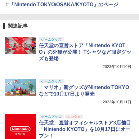
劇場版「鬼滅の刃」無限城編 第一章 猗
□「Nintendo TOKYO/OSAKA/KYOTO」のページ
3
窩座再来 通常版 [DVD]
【中古】 モンスターズ インク,モンスタ
4
ーズ ユニバーシティ (2巻セット) [レン
【純正品】Xbox 充電式バッテリー + US
4
￥3,523
タル落ち] [Blu-ray] [ブルーレイ]
【純正品】DualSense ワイヤレスコン
B-C ケーブル
ニンテンドープリペイド番号 9000円|オ
4
4
関連記事
トローラー ミッドナイト ブラック(CFI-
ンラインコード版
ZCT2J01)
￥2,572
￥2,618
￥9,000
ゲームグッズ
￥10,737
任天堂の直営ストア「Nintendo KYOT
劇場版「鬼滅の刃」無限城編 第一章 猗
4
O」の外観が公開！ Tシャツなど限定グッ
窩座再来 完全生産限定版 [Blu-ray]
The Quest of Wonders Parade【Blu-r
5
ズも登場
ay】
【純正品】Xbox ワイヤレス コントロー
ニンテンドープリペイド番号 5000円|オ
5
5
￥8,698
【純正品】DualSense ワイヤレスコン
ラー (カーボンブラック)
2023年10月10日
ンラインコード版
5
トローラー(CFI-ZCT2J)
￥3,003
￥8,020
￥5,000
ゲームグッズ
￥10,737
「マリオ」新グッズがNintendo TOKYO
【Amazon.co.jp限定】劇場版モノノ怪
5
などで10月17日より発売
第三章 蛇神 (オリジナル特典:オリジナル
巾着＋メーカー特典:【坤と離】二振りの
2023年10月11日
剣、十翼より来たる！スタジオ描き下ろ
しイラストボード付) [Blu-ray]
ゲームグッズ
エンタメ
任天堂、直営オフィシャルストア3店舗目
￥9,900
「Nintendo KYOTO」を10月17日にオー
プン！