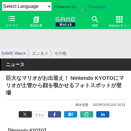
Powered by
Translate
カテゴリ
過去記事
検索
Impressサイト
GAME Watch
エンタメ
その他
ニュース
巨大なマリオがお出迎え！ Nintendo KYOTOにマ
リオが土管から顔を覗かせるフォトスポットが登
場
徳永浩貴
2023年10月12日 10:23
リスト
【Nintendo KYOTO】