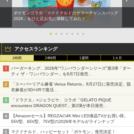
ポケモンコラボ「マクドナルドのサマーチャンスバッグ
2026」をひと足お先に体験してみた！
●
●
●
●
●
●
●
アクセスランキング
1時間
24時間
1週間
1カ月
バーガーキング、2026年“ワンパウンダーシリーズ”第3弾「ダー
ティ ザ・ワンパウンダー」を8月7日発売
「特製ガーリックマヨソース」を使用した超大型チーズバーガー
「スーパーリアル麻雀 Venus Returns」8月27日に発売決定。脱
衣麻雀が3D×VRで復活
発売から2週間は20%オフになるセールが実施
「ドラクエ」×ジェラピケ、コラボ「GELATO PIQUE
encounters DRAGON QUEST」第2弾が本日発売
アイスカップに入ったスライムやわたぼう、ベビーサタンなどが
【Amazonセール】REGZAの4K Mini LED液晶TVがお買い得。
オリジナルアートで登場
55V型、65V型、75V型の2026年モデルがラインナップ
マクドナルド、ハッピーセット「ポケモン」発売決定！