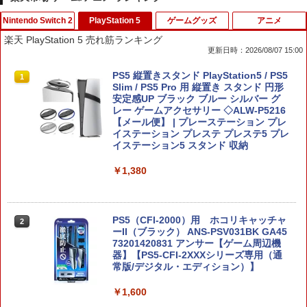
Nintendo Switch 2
PlayStation 5
ゲームグッズ
アニメ
楽天 PlayStation 5 売れ筋ランキング
更新日時：2026/08/07 15:00
任天堂 【Switch2】スーパーマリオブラ
PS5 縦置きスタンド PlayStation5 / PS5
1
1
ザーズ ワンダー Nintendo Switch 2 Edi
Slim / PS5 Pro 用 縦置き スタンド 円形
tion ＋ みんなでリンリンパーク [NXS-P
安定感UP ブラック ブルー シルバー グ
-AQMXB NSW2 ス-パ-マリオブラザ-ズ
レー ゲームアクセサリー ◇ALW-P5216
ワンダ- ミンナデリンリンパ-ク]
【メール便】 | プレーステーション プレ
イステーション プレステ プレステ5 プレ
イステーション5 スタンド 収納
￥7,570
￥1,380
コナミデジタルエンタテインメント 【S
2
witch】パワフルプロ野球2026-2027 [H
AC-P-BQPYA NSW パワフルプロヤキュ
PS5（CFI-2000）用 ホコリキャッチャ
2
ウ 2026-2027]
ーII（ブラック） ANS-PSV031BK GA45
73201420831 アンサー【ゲーム周辺機
器】【PS5-CFI-2XXXシリーズ専用（通
￥7,620
常版/デジタル・エディション）】
￥1,600
空の軌跡 the 2nd Nintendo Switch 2 E