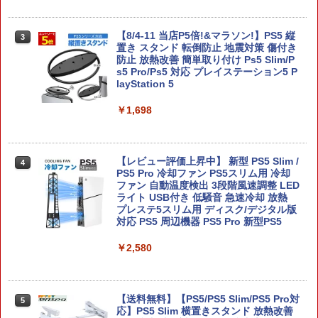
3
dition 通常版 【Switch2】 NXS-P-BTW
MC
【8/4-11 当店P5倍!&マラソン!】PS5 縦
3
置き スタンド 転倒防止 地震対策 傷付き
￥7,696
防止 放熱改善 簡単取り付け Ps5 Slim/P
s5 Pro/Ps5 対応 プレイステーション5 P
layStation 5
【新品】Switch2 ゲームソフト ゼルダの
4
￥1,698
伝説 ブレス オブ ザ ワイルド Nintendo
Switch 2 Edition
￥8,000
【レビュー評価上昇中】 新型 PS5 Slim /
4
PS5 Pro 冷却ファン PS5スリム用 冷却
ファン 自動温度検出 3段階風速調整 LED
ライト USB付き 低騒音 急速冷却 放熱
ELDEN RING Tarnished Edition Swit
5
プレステ5スリム用 ディスク/デジタル版
ch2版
対応 PS5 周辺機器 PS5 Pro 新型PS5
￥8,298
￥2,580
【送料無料】【PS5/PS5 Slim/PS5 Pro対
5
応】PS5 Slim 横置きスタンド 放熱改善