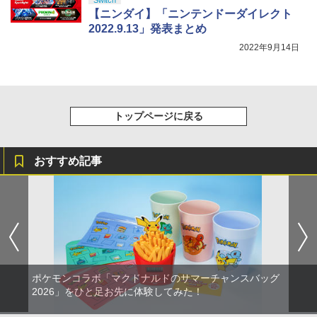
￥10,737
【ニンダイ】「ニンテンドーダイレクト
【Amazon.co.jp限定】劇場版モノノ怪
5
2022.9.13」発表まとめ
第三章 蛇神 (オリジナル特典:オリジナル
巾着＋メーカー特典:【坤と離】二振りの
2022年9月14日
剣、十翼より来たる！スタジオ描き下ろ
しイラストボード付) [DVD]
￥8,800
トップページに戻る
おすすめ記事
ポケモンコラボ「マクドナルドのサマーチャンスバッグ
2026」をひと足お先に体験してみた！