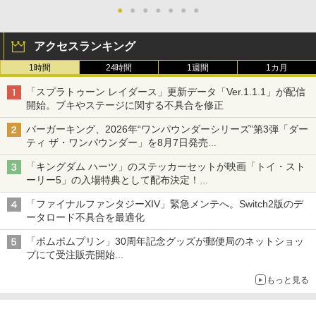
●
●
●
●
●
●
●
アクセスランキング
1時間
24時間
1週間
1カ月
「スプラトゥーン レイダース」更新データ「Ver.1.1.1」が配信
開始。ブキやステージに関する不具合を修正
バーガーキング、2026年“ワンパウンダーシリーズ”第3弾「ダー
ティ ザ・ワンパウンダー」を8月7日発売
「特製ガーリックマヨソース」を使用した超大型チーズバーガー
「キングダム ハーツ」のステッカーセットが映画「トイ・スト
ーリー5」の入場特典として配布決定！
本日8月7日より先着・数量限定で配布
「ファイナルファンタジーXIV」緊急メンテへ。Switch2版のデ
ータロード不具合を最適化
「ポムポムプリン」30周年記念グッズが郵便局のネットショッ
プにて受注販売開始
「おもちもちもちクッション」など今年だけの限定商品が登場
もっと見る