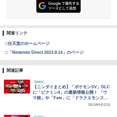
プロダクトコード 封入
ンラインコード]
￥6,455
【中古】【PS4】ファークライ5
3
￥7,286
￥5,000
劇場版「鬼滅の刃」無限城編 第一章 猗
2
窩座再来 通常版 [Blu-ray]
￥843
機動戦士ガンダム 閃光のハサウェイ(4K
3
ULTRA HD Blu-ray)【4K ULTRA HD】 [
￥3,964
小野賢章 ]
【純正品】Xbox ワイヤレス コントロー
3
関連リンク
Nintendo Switch 2(日本語・国内専用)
【純正品】ディスクドライブ(CFI-ZDD1
3
ラー (ロボット ホワイト)
3
J) PlayStation 5
￥5,601
￥55,871
□任天堂のホームページ
￥7,681
【セット商品】Minecraft ぷっくりっ
4
￥11,849
たいシール クリーパー＆エンダーマン
劇場版「鬼滅の刃」無限城編 第一章 猗
□「Nintendo Direct 2023.9.14」のページ
3
+ Minecraft ぷっくりったいシール モ
窩座再来 通常版 [DVD]
舞台「忍たま乱太郎」～みんなニコニ
4
チーフ
コ、はい、どうぞ!の段～【Blu-ray】 [
【純正品】Xbox 充電式バッテリー + US
4
￥3,523
【純正品】DualSense ワイヤレスコン
早川維織 ]
B-C ケーブル
ニンテンドープリペイド番号 9000円|オ
4
4
￥1,210
関連記事
トローラー ミッドナイト ブラック(CFI-
ンラインコード版
ZCT2J01)
￥8,580
￥2,618
￥9,000
Switch
￥10,737
【ニンダイまとめ】「ポケモンSV」DLC
NewスーパーマリオブラザーズWii ノコ
劇場版「鬼滅の刃」無限城編 第一章 猗
5
4
に「ピクミン4」の最新情報公開！ 「ウ
ノコエアホッケー
窩座再来 完全生産限定版 [Blu-ray]
劇場版「鬼滅の刃」無限城編 第一章 猗
5
マ娘」や「Fate」に「ドラクエモンスタ
【純正品】Xbox ワイヤレス コントロー
窩座再来(完全生産限定版)【Blu-ray】 [
ニンテンドープリペイド番号 5000円|オ
5
5
￥1,254
￥8,698
ーズ」など新作盛沢山
【純正品】DualSense ワイヤレスコン
ラー (カーボンブラック)
吾峠呼世晴 ]
2023年6月22日
ンラインコード版
5
トローラー(CFI-ZCT2J)
￥8,020
￥8,690
￥5,000
Switch