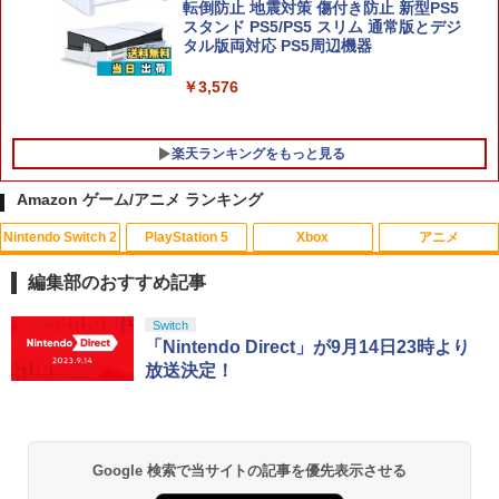
転倒防止 地震対策 傷付き防止 新型PS5
スタンド PS5/PS5 スリム 通常版とデジ
タル版両対応 PS5周辺機器
￥3,576
楽天ランキングをもっと見る
Amazon ゲーム/アニメ ランキング
Nintendo Switch 2
PlayStation 5
Xbox
アニメ
【中古】マリオパーティDS
【お買い物マラソン！ポイント5倍★8/1
1
1
1 01：59まで】 0174 中古BD＃ 魔法少
編集部のおすすめ記事
女まどか☆マギカ ポータブル スペシャ
￥251
ル映像収録 Blu-rayDisc
スプラトゥーン レイダース|オンライン
PlayStation 5 デジタル・エディション
【純正品】Xbox ワイヤレス コントロー
【Amazon.co.jp限定】劇場版モノノ怪
Switch
1
1
1
1
コード版
日本語専用 Console Language: Japan
ラー + USB-C® ケーブル
第三章 蛇神 (Amazon.co.jp限定オリジ
「Nintendo Direct」が9月14日23時より
￥550
ese only (CFI-2200B01)
ナル三方背収納ケース付きコレクション)
放送決定！
(オリジナル特典:オリジナル巾着＋メー
￥5,832
￥8,300
【中古】ガンダムアサルトサヴァイブ P
カー特典:【坤と離】二振りの剣、十翼よ
2
￥55,000
SP the Best
り来たる！スタジオ描き下ろしイラスト
真奈美&ナミ スプライト【Blu-ray】 [ 有
2
ボード付) [Blu-ray]
村しのぶ ]
￥406
Xbox プリペイドカード 5,000円 デジタ
2
Google 検索で当サイトの記事を優先表示させる
￥10,780
スプラトゥーン レイダース -Switch2
Beast of Reincarnation -PS5 【特典】
ルコード 【旧 Xbox ギフトカード】 [オ
2
2
￥4,400