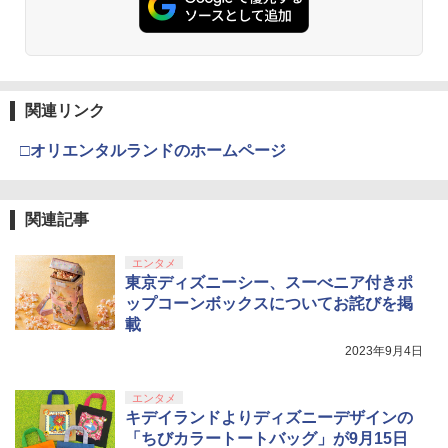
￥55,000
￥7,681
￥3,523
￥7,286
【特典】冒険家エリオットの千年物語 P
【中古】【未使用品】モアナと伝説の海
3
3
S5版(【早期購入封入特典】エリオット
2 [DVDのみ]
ゲーム機 本体 脳を鍛える大人の娯楽ゲ
3
旅立ちパック)
【純正品】Xbox ワイヤレス コントロー
ーム 4タイトル収録 HDMI 差すだけ ワイ
3
ラー (カーボンブラック)
ヤレスコントローラー 付き 麻雀 将棋 脳
￥3,480
スプラトゥーン レイダース -Switch2
3
関連リンク
【Amazon.co.jp限定】劇場版モノノ怪
【純正品】ディスクドライブ(CFI-ZDD1
3
3
トレ ゲーム イーハトーヴォ物語 サラブ
￥5,236
第三章 蛇神 (Amazon.co.jp限定オリジ
J) PlayStation 5
レッドブリーダー3 KTFC-008B【メール
￥8,020
￥6,447
ナル三方背収納ケース付きコレクション)
□オリエンタルランドのホームページ
便送料無料】
(オリジナル特典:オリジナル巾着＋メー
￥11,849
カー特典:【坤と離】二振りの剣、十翼よ
￥4,980
機動戦士ガンダムSEED FREEDOM(通常
コナミデジタルエンタテインメント 【封
4
4
り来たる！スタジオ描き下ろしイラスト
版)【Blu-ray】 [ 矢立肇 ]
入特典付】【PS5】METAL GEAR SOLI
【純正品】Xbox 充電式バッテリー + US
4
ボード付) [Blu-ray]
関連記事
D: MASTER COLLECTION Vol.2 [ELJM
B-C ケーブル
【純正品】DualSense ワイヤレスコン
-30900 PS5 メタルギアソリッド マスタ-
￥4,032
ニンテンドープリペイド番号 9000円|オ
4
4
￥10,780
トローラー ミッドナイト ブラック(CFI-
コレクション 2]
ンラインコード版
【中古】LoveR Kiss Endless Memorie
￥2,618
4
エンタメ
ZCT2J01)
s Nintendo Switch 2 Edition
東京ディズニーシー、スーべニア付きポ
￥5,610
￥9,000
ップコーンボックスについてお詫びを掲
￥10,737
￥5,559
羅小黒戦記 ぼくが選ぶ未来(通常版)【Bl
5
劇場版「鬼滅の刃」無限城編 第一章 猗
載
4
u-ray】 [ MTJJ ]
窩座再来 完全生産限定版 [Blu-ray]
【国内正規品】Thrustmaster スラスト
2023年9月4日
5
マスター TH8S シフター - PC、PS4、P
【当店独自で＋P10倍★要エントリー】
￥5,645
ニンテンドープリペイド番号 5000円|オ
5
5
￥8,698
【純正品】DualSense ワイヤレスコン
S5、PS5 Pro、Xbox One、Xbox Serie
【中古】[PS5] プラグマタ(PRAGMATA)
ンラインコード版
5
ゲーム&ウオッチ スーパーマリオブラザ
5
トローラー(CFI-ZCT2J)
s X|S 対応の高精度 H パターン シフター
エンタメ
通常版 カプコン(20260417)
ーズ
キデイランドよりディズニーデザインの
￥5,000
￥10,737
￥14,141
「ちびカラートートバッグ」が9月15日
￥5,640
￥6,500