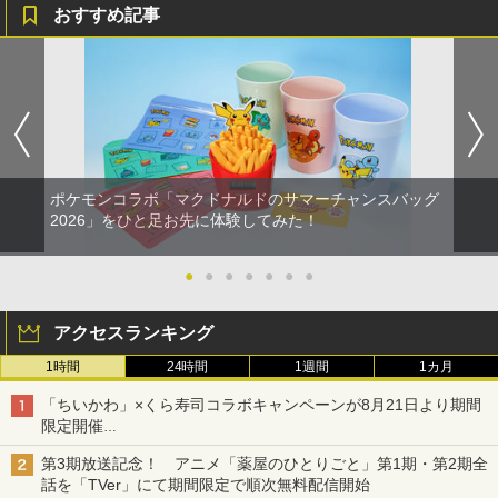
おすすめ記事
ポケモンコラボ「マクドナルドのサマーチャンスバッグ
2026」をひと足お先に体験してみた！
●
●
●
●
●
●
●
アクセスランキング
1時間
24時間
1週間
1カ月
「ちいかわ」×くら寿司コラボキャンペーンが8月21日より期間
限定開催
オリジナルの湯呑みや寿司皿が景品に登場！
第3期放送記念！ アニメ「薬屋のひとりごと」第1期・第2期全
話を「TVer」にて期間限定で順次無料配信開始