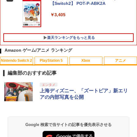
【Switch2】 POT-P-ABK2A
￥3,405
楽天ランキングをもっと見る
Amazon ゲーム/アニメ ランキング
Nintendo Switch 2
PlayStation 5
Xbox
アニメ
ソニー・インタラクティブエンタテイン
【サマーセール中！30%off！】オンライ
【中古】アナと雪の女王 MovieNEX [ブ
1
1
1
メント 【PS5】メディアリモコン [CFI-Z
ン リアル 脱出 ゲーム 『 大迷宮 パズル
ルーレイ+DVD+デジタルコピー（クラウ
編集部のおすすめ記事
MR1J PS5 リモコン]
キャッスル からの 脱出 』 SCRAP 4人
ド対応）+MovieNEXワールド] [Blu-ray]
謎解き ナゾトキ スクラップ 脱出ゲーム
スプラトゥーン レイダース|オンライン
PlayStation 5 デジタル・エディション
【純正品】Xbox ワイヤレス コントロー
劇場版「鬼滅の刃」無限城編 第一章 猗
エンタメ
1
1
1
1
￥3,980
￥799
コード版
日本語専用 Console Language: Japan
ラー + USB-C® ケーブル
窩座再来 通常版 [Blu-ray]
上海ディズニー、「ズートピア」新エリ
￥2,100
ese only (CFI-2200B01)
アの内部写真を公開
￥5,832
￥8,300
￥3,982
￥55,000
アストロボット
【中古】【未使用品】プレデター：バッ
2
2
【中古】The Elder Scrolls V: Skyrim S
ドランド [純正ブルーレイ＋純正ケース]
2
PECIAL EDITION 【CEROレーティング
￥4,968
【純正品】Xbox ワイヤレス コントロー
「Z」】 - PS4
2
Google 検索で当サイトの記事を優先表示させる
￥3,280
Nintendo Switch 2(日本語・国内専用)
劇場版「鬼滅の刃」無限城編 第一章 猗
Beast of Reincarnation -PS5 【特典】
ラー (ロボット ホワイト)
2
2
2
窩座再来 通常版 [DVD]
プロダクトコード 封入
￥3,015