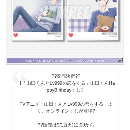
??発売決定??
【「山田くんとLv999の恋をする」山田くんHa
ppyBirthdayくじ】
TVアニメ「山田くんとLv999の恋をする」よ
り、オンラインくじが登場?
??販売は9/12(火)12:00から