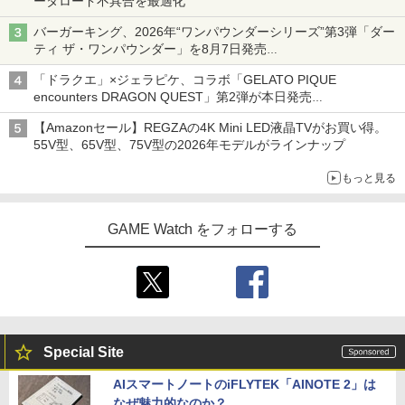
ータロード不具合を最適化
バーガーキング、2026年“ワンパウンダーシリーズ”第3弾「ダー
ティ ザ・ワンパウンダー」を8月7日発売
「特製ガーリックマヨソース」を使用した超大型チーズバーガー
「ドラクエ」×ジェラピケ、コラボ「GELATO PIQUE
encounters DRAGON QUEST」第2弾が本日発売
アイスカップに入ったスライムやわたぼう、ベビーサタンなどが
【Amazonセール】REGZAの4K Mini LED液晶TVがお買い得。
オリジナルアートで登場
55V型、65V型、75V型の2026年モデルがラインナップ
もっと見る
GAME Watch をフォローする
Special Site
AIスマートノートのiFLYTEK「AINOTE 2」は
なぜ魅力的なのか？