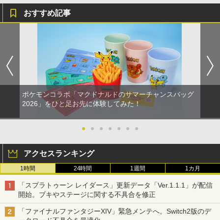
おすすめ記事
ポケモンコラボ「マクドナルドのサマーチャンスバッグ
2026」をひと足お先に体験してみた！
●
●
●
●
●
●
●
アクセスランキング
1時間
24時間
1週間
1カ月
「スプラトゥーン レイダース」更新データ「Ver.1.1.1」が配信
開始。ブキやステージに関する不具合を修正
「ファイナルファンタジーXIV」緊急メンテへ。Switch2版のデ