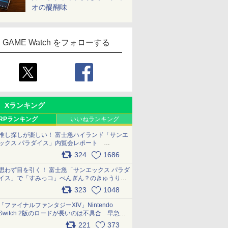
オの醍醐味
GAME Watch をフォローする
Xランキング
RPランキング
いいねランキング
推し探しが楽しい！ 富士急ハイランド「サンエ
ックス パラダイス」内覧会レポート
pic.x.com/p718c0QB0k
324
1686
思わず目を引く！ 富士急「サンエックス パラダ
イス」で「すみっコ」ぺんぎん？のきゅうりド
ッグを食べてみた イラストそのままのメニュ
323
1048
ー化に挑戦。これが意外にもおいしい
pic.x.com/Kgl04hZaeg
「ファイナルファンタジーXIV」Nintendo
Switch 2版のロードが長いのは不具合 早急に
アップデートできるよう対応中
221
373