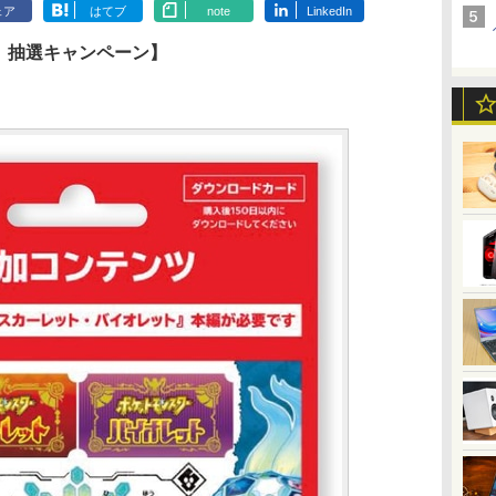
ェア
はてブ
note
LinkedIn
宝」抽選キャンペーン】