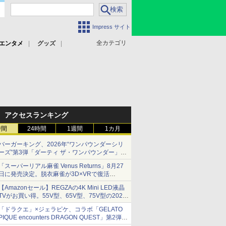
Impress サイト
全カテゴリ
エンタメ
グッズ
アクセスランキング
時間
24時間
1週間
1カ月
バーガーキング、2026年“ワンパウンダーシリ
ーズ”第3弾「ダーティ ザ・ワンパウンダー」を
8月7日発売
「スーパーリアル麻雀 Venus Returns」8月27
「特製ガーリックマヨソース」を使用した超大
日に発売決定。脱衣麻雀が3D×VRで復活
型チーズバーガー
発売から2週間は20%オフになるセールが実施
【Amazonセール】REGZAの4K Mini LED液晶
TVがお買い得。55V型、65V型、75V型の2026
年モデルがラインナップ
「ドラクエ」×ジェラピケ、コラボ「GELATO
PIQUE encounters DRAGON QUEST」第2弾が
本日発売