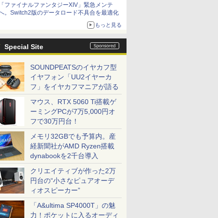
「ファイナルファンタジーXIV」緊急メンテ
アイスカップに入ったスライムやわたぼう、ベ
へ。Switch2版のデータロード不具合を最適化
ビーサタンなどがオリジナルアートで登場
もっと見る
Special Site
SOUNDPEATSのイヤカフ型
イヤフォン「UU2イヤーカ
フ」をイヤカフマニアが語る
マウス、RTX 5060 Ti搭載ゲ
ーミングPCが7万5,000円オ
フで30万円台！
メモリ32GBでも予算内。産
経新聞社がAMD Ryzen搭載
dynabookを2千台導入
クリエイティブが作った2万
円台の“小さなピュアオーデ
ィオスピーカー”
「A&ultima SP4000T」の魅
力！ポケットに入るオーディ