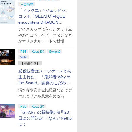
本日発売
「ドラクエ」×ジェラピケ、
コラボ「GELATO PIQUE
encounters DRAGON
QUEST」第2弾が本日発売
アイスカップに入ったスライム
やわたぼう、ベビーサタンなど
がオリジナルアートで登場
PS5
Xbox SX
Switch2
WIN
【特別企画】
必殺技音はスーツケースから
生まれた！ 「鬼武者 Way of
the Sword」開発のこだわり
を目撃！
清水寺や安井金比羅宮などでゲ
ームとリアル風景を比較も
PS5
Xbox SX
「GTA6」の新映像が8月28
日に公開決定！ なんとNetflix
にて