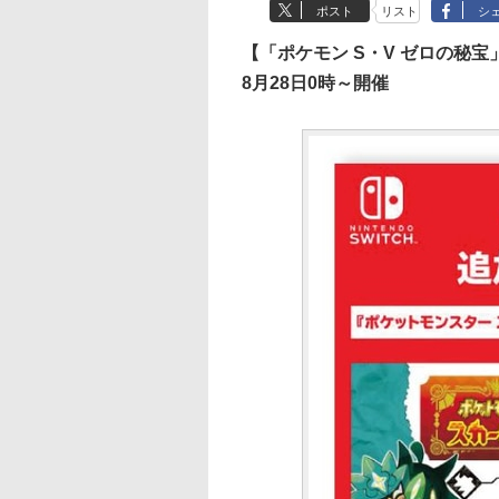
ポスト
リスト
シ
【「ポケモン S・V ゼロの秘
8月28日0時～開催