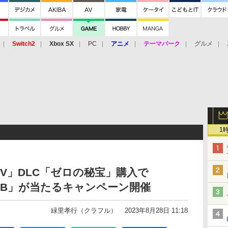
Switch2
Xbox SX
PC
アニメ
テーマパーク
グルメ
 Vita
3DS
アーケード
VR
1
V」DLC「ゼロの秘宝」購入で
28GB」が当たるキャンペーン開催
緑里孝行（クラフル）
2023年8月28日 11:18