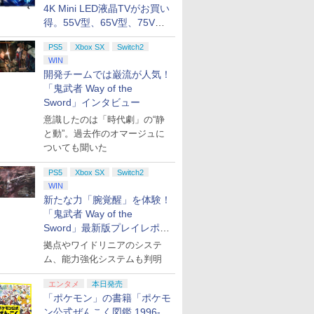
4K Mini LED液晶TVがお買い
得。55V型、65V型、75V型
の2026年モデルがラインナ
PS5
Xbox SX
Switch2
ップ
WIN
開発チームでは巌流が人気！
「鬼武者 Way of the
Sword」インタビュー
意識したのは「時代劇」の“静
と動”。過去作のオマージュに
ついても聞いた
PS5
Xbox SX
Switch2
WIN
新たな力「腕覚醒」を体験！
「鬼武者 Way of the
Sword」最新版プレイレポー
ト
拠点やワイドリニアのシステ
ム、能力強化システムも判明
エンタメ
本日発売
「ポケモン」の書籍「ポケモ
ン公式ぜんこく図鑑 1996-