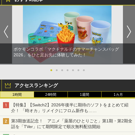
ポケモンコラボ「マクドナルドのサマーチャンスバッグ
2026」をひと足お先に体験してみた！
●
●
●
●
●
●
●
アクセスランキング
1時間
24時間
1週間
1カ月
【特集】【Switch2】2026年後半に期待のソフトをまとめて紹
介！ 「時オカ」リメイクにフロム新作も……
第3期放送記念！ アニメ「薬屋のひとりごと」第1期・第2期全
話を「TVer」にて期間限定で順次無料配信開始