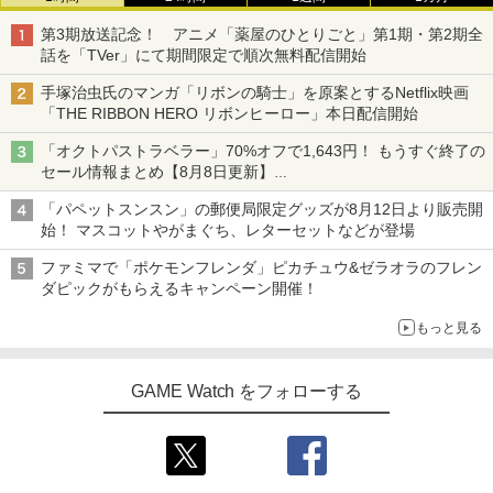
第3期放送記念！ アニメ「薬屋のひとりごと」第1期・第2期全
話を「TVer」にて期間限定で順次無料配信開始
手塚治虫氏のマンガ「リボンの騎士」を原案とするNetflix映画
「THE RIBBON HERO リボンヒーロー」本日配信開始
「オクトパストラベラー」70%オフで1,643円！ もうすぐ終了の
セール情報まとめ【8月8日更新】
ニンテンドーeショップでは「大神 絶景版」が67%オフで990円
「パペットスンスン」の郵便局限定グッズが8月12日より販売開
始！ マスコットやがまぐち、レターセットなどが登場
ファミマで「ポケモンフレンダ」ピカチュウ&ゼラオラのフレン
ダピックがもらえるキャンペーン開催！
もっと見る
GAME Watch をフォローする