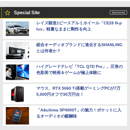
Special Site
レイズ鍛造1ピースアルミホイール「CE28 N-p
lus」軽量なままに剛性を向上
総合オーディオブランドに進化するSHANLING
とは何者か？
ハイグレードテレビ「TCL Q7D Pro」。圧巻の
色彩美で映画＆ゲームが極上体験に
マウス、RTX 5060 Ti搭載ゲーミングPCが7万
5,000円オフで30万円台！
「A&ultima SP4000T」の魅力！ポケットに入
るオーディオの醍醐味