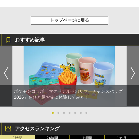
トップページに戻る
おすすめ記事
ポケモンコラボ「マクドナルドのサマーチャンスバッグ
2026」をひと足お先に体験してみた！
●
●
●
●
●
●
●
アクセスランキング
1時間
24時間
1週間
1カ月