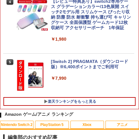
【レビュー特典あり】switch2専用ケー
4
ス グラデーションカラー/13色展開 スイ
ッチ2モデル用 スリムケース ぴったり収
納 防塵 防水 耐衝撃 持ち運び可 キャリン
グケース 全面保護型 ゲームカード12枚
収納可 アクセサリーポーチ 1年保証
￥1,980
[Switch 2] PRAGMATA（ダウンロード
5
版）※6,400ポイントまでご利用可
￥7,990
楽天ランキングをもっと見る
Amazon ゲーム/アニメ ランキング
Nintendo Switch 2
PlayStation 5
Xbox
アニメ
ソニー・インタラクティブエンタテイン
【中古】マリオカートDS
【中古】ディズニー・ショートフィルム
1
1
1
メント 【PS5】縦置きスタンド [CFI-ZV
ブルーレイ [レンタル落ち] レンタル落ち
編集部のおすすめ記事