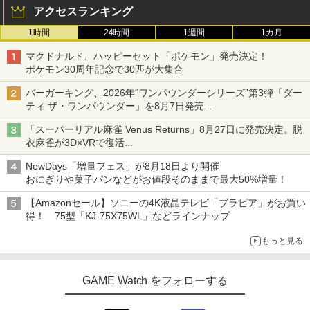
アクセスランキング
1時間
24時間
1週間
1カ月
マクドナルド、ハッピーセット「ポケモン」発売決定！
ポケモン30周年記念で30匹が大集合
バーガーキング、2026年“ワンパウンダーシリーズ”第3弾「ダー
ティ ザ・ワンパウンダー」を8月7日発売
「特製ガーリックマヨソース」を使用した超大型チーズバーガー
「スーパーリアル麻雀 Venus Returns」8月27日に発売決定。脱
衣麻雀が3D×VRで復活
発売から2週間は20%オフになるセールが実施
NewDays「増量フェス」が8月18日より開催
おにぎりや菓子パンなどがお値段そのままで最大50%増量！
【Amazonセール】ソニーの4K液晶テレビ「ブラビア」がお買い
得！ 75型「KJ-75X75WL」などラインナップ
もっと見る
GAME Watch をフォローする