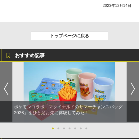
2023年12月14日
トップページに戻る
おすすめ記事
ポケモンコラボ「マクドナルドのサマーチャンスバッグ
2026」をひと足お先に体験してみた！
●
●
●
●
●
●
●