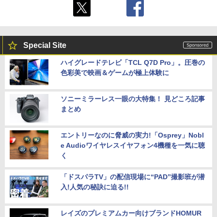
Special Site
ハイグレードテレビ「TCL Q7D Pro」。圧巻の
色彩美で映画＆ゲームが極上体験に
ソニーミラーレス一眼の大特集！ 見どころ記事
まとめ
エントリーなのに脅威の実力!「Osprey」Nobl
e Audioワイヤレスイヤフォン4機種を一気に聴
く
「ドスパラTV」の配信現場に“PAD”撮影班が潜
入!人気の秘訣に迫る!!
レイズのプレミアムカー向けブランドHOMUR