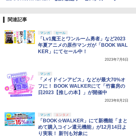
4
『映画 ラブライブ！蓮ノ空女学院スクー
4
トローラー ミッドナイト ブラック(CFI-
ンラインコード版
￥6,864
ルアイドルクラブ Bloom Garden Part
ZCT2J01)
￥6,358
￥2,618
y』Blu-ray（特装限定版）
￥9,000
【中古】グランド・セフト・オート・サ
関連記事
5
￥10,737
ンアンドレアス【CEROレーティング
￥8,589
「Z」】
劇場版 転生したらスライムだった件 蒼
【楽天ブックス限定特典+特典】METAL
5
マンガ
セール
5
海の涙編 (Blu-ray特装限定版)【Blu-ra
【純正品】Xbox ワイヤレス コントロー
GEAR SOLID : MASTER COLLECTION
ニンテンドープリペイド番号 5000円|オ
5
「Lv1魔王とワンルーム勇者」など2023
5
￥860
y】 [ 岡咲美保 ]
【純正品】DualSense ワイヤレスコン
ラー (カーボンブラック)
Vol.2 PS5版(2連アクリルキーホルダー
ンラインコード版
5
年夏アニメの原作マンガが「BOOK WAL
劇場版「鬼滅の刃」無限城編 第一章 猗
5
トローラー(CFI-ZCT2J)
+【早期購入封入特典】DLCチラシ)
窩座再来 完全生産限定版 [DVD]
KER」にてセール中！
￥7,722
￥8,020
￥5,000
￥10,737
￥6,600
2023年7月6日
￥7,828
マンガ
「メイドインアビス」などが最大70%オ
フに！ BOOK WALKERにて「竹書房の
日2023【推しの本】」が開催中
2023年8月2日
マンガ
エンタメ
「BOOK☆WALKER」にて新機能「まと
めて購入コイン還元機能」が12月14日よ
り実装！ 新刊も対象に