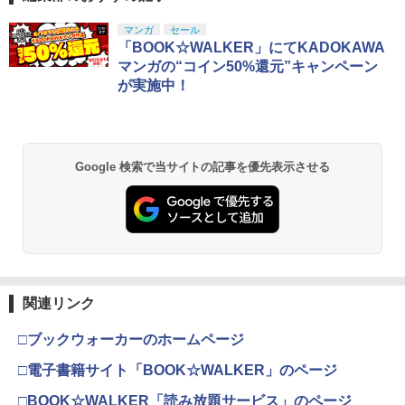
S1P PS5 タテオキスタンド]
中古 Blu-ray ブルーレイ
￥367
スプラトゥーン レイダース|オンライン
PlayStation 5 デジタル・エディション
【純正品】Xbox ワイヤレス コントロー
劇場版「鬼滅の刃」無限城編 第一章 猗
マンガ
セール
1
1
1
1
￥3,970
￥1,287
コード版
日本語専用 Console Language: Japan
ラー + USB-C® ケーブル
窩座再来 通常版 [Blu-ray]
「BOOK☆WALKER」にてKADOKAWA
ese only (CFI-2200B01)
マンガの“コイン50%還元”キャンペーン
￥5,832
￥8,300
￥3,964
が実施中！
【中古】ガチャメカスタジアム サルバ
2
￥55,000
DEATH STRANDING 2: ON THE BEAC
【中古】【未使用品】ムーラン [DVDの
2
2
ト〜レ
H
み]
￥377
Xbox プリペイドカード 5,000円 デジタ
2
￥4,889
￥2,280
スプラトゥーン レイダース -Switch2
劇場版「鬼滅の刃」無限城編 第一章 猗
Beast of Reincarnation -PS5 【特典】
ルコード 【旧 Xbox ギフトカード】 [オ
2
2
2
Google 検索で当サイトの記事を優先表示させる
窩座再来 通常版 [DVD]
プロダクトコード 封入
ンラインコード]
￥6,455
￥3,523
￥7,286
￥5,000
【中古】とびだせ どうぶつの森 amiibo+
3
【特典】真・三國無双2 with 猛将伝 Re
【送料無料】劇場版「鬼滅の刃」無限城
3
3
(「『とびだせ どうぶつの森 amiibo+』
mastered PS5版(【早期購入封入特
編 第一章 猗窩座再来(通常版)【Blu-ra
amiiboカード」1枚 同梱)
典】「赤兎鐙『真・三國無双2』レトロ
y】/アニメーション[Blu-ray]【返品種別
スタイル」DLC)
A】
【純正品】Xbox ワイヤレス コントロー
3
￥468
Nintendo Switch 2(日本語・国内専用)
劇場版「鬼滅の刃」無限城編 第一章 猗
【純正品】ディスクドライブ(CFI-ZDD1
3
3
ラー (ロボット ホワイト)
3
窩座再来 完全生産限定版 [Blu-ray]
J) PlayStation 5
関連リンク
￥6,358
￥4,400
￥55,603
￥7,681
￥8,698
￥11,849
□ブックウォーカーのホームページ
【中古】【コミック】海街diary（全9
4
巻）
□電子書籍サイト「BOOK☆WALKER」のページ
【特典】STEINS;GATE RE:BOOT PS5
COWBOY BEBOP 天国の扉【Blu-ray】
4
4
版(【早期購入同梱特典】「STEINS;GAT
[ 矢立肇 ]
【純正品】Xbox 充電式バッテリー + US
4
￥730
□BOOK☆WALKER「読み放題サービス」のページ
【純正品】DualSense ワイヤレスコン
E 変移空間のオクテット」DLC)
B-C ケーブル
ニンテンドープリペイド番号 9000円|オ
4