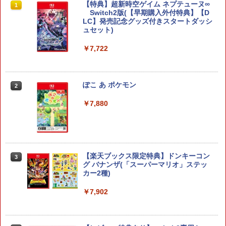
【特典】超新時空ゲイム ネプテューヌ∞
1
Switch2版(【早期購入外付特典】【D
LC】発売記念グッズ付きスタートダッシ
ュセット)
￥7,722
ぽこ あ ポケモン
2
￥7,880
【楽天ブックス限定特典】ドンキーコン
3
グ バナンザ(「スーパーマリオ」ステッ
カー2種)
￥7,902