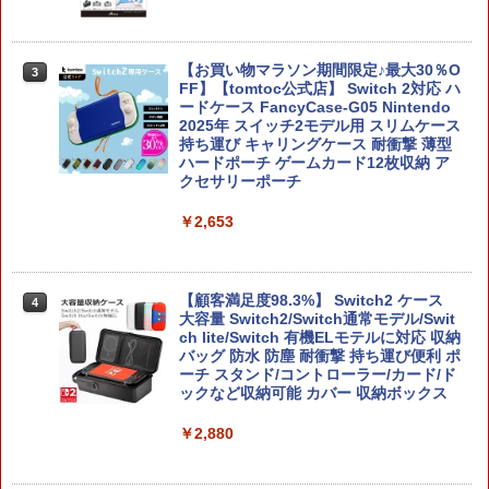
【お買い物マラソン期間限定♪最大30％O
3
FF】【tomtoc公式店】 Switch 2対応 ハ
ードケース FancyCase-G05 Nintendo
2025年 スイッチ2モデル用 スリムケース
持ち運び キャリングケース 耐衝撃 薄型
ハードポーチ ゲームカード12枚収納 ア
クセサリーポーチ
￥2,653
【顧客満足度98.3%】 Switch2 ケース
4
大容量 Switch2/Switch通常モデル/Swit
ch lite/Switch 有機ELモテルに対応 収納
バッグ 防水 防塵 耐衝撃 持ち運び便利 ポ
ーチ スタンド/コントローラー/カード/ド
ックなど収納可能 カバー 収納ボックス
￥2,880