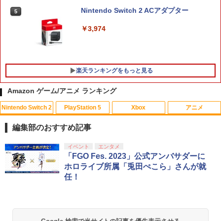
Nintendo Switch 2 ACアダプター
5
￥3,974
楽天ランキングをもっと見る
Amazon ゲーム/アニメ ランキング
Nintendo Switch 2
PlayStation 5
Xbox
アニメ
CYBER ・ コントローラー充電ケーブル
【中古】ゲーム&ワリオ
【中古】 ウォーキング with ダイナソー
1
1
1
Type-C to C （ PS5 用） 3m
[レンタル落ち] [Blu-ray] [ブルーレイ]
編集部のおすすめ記事
￥1,288
￥1,188
￥84
スプラトゥーン レイダース|オンライン
PlayStation 5 デジタル・エディション
【純正品】Xbox ワイヤレス コントロー
劇場版「鬼滅の刃」無限城編 第一章 猗
イベント
エンタメ
1
1
1
1
コード版
日本語専用 Console Language: Japan
ラー + USB-C® ケーブル
窩座再来 通常版 [Blu-ray]
「FGO Fes. 2023」公式アンバサダーに
ese only (CFI-2200B01)
ホロライブ所属「兎田ぺこら」さんが就
￥5,832
￥8,300
￥3,982
任！
￥55,000
【中古】 ドラゴンボール Sparking！
【中古】ファイナルファンタジーコレク
エアコンカビとりすいすい（G型モデ
2
2
2
ZERO／PS5
ション
ル、エアコンファン掃除ブラシ）スペア
ブラシカートリッジ1個付き
【純正品】Xbox ワイヤレス コントロー
￥2,783
￥1,503
2
スプラトゥーン レイダース -Switch2
劇場版「鬼滅の刃」無限城編 第一章 猗
Beast of Reincarnation -PS5 【特典】
ラー (ロボット ホワイト)
2
2
￥3,723
2