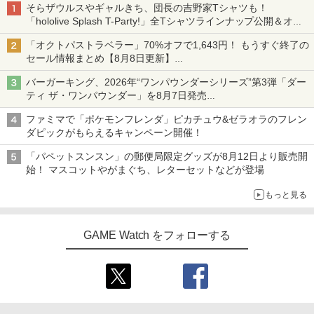
そらザウルスやギャルきち、団長の吉野家Tシャツも！
「hololive Splash T-Party!」全Tシャツラインナップ公開＆オン
ライン販売開始
「オクトパストラベラー」70%オフで1,643円！ もうすぐ終了の
セール情報まとめ【8月8日更新】
ニンテンドーeショップでは「大神 絶景版」が67%オフで990円
バーガーキング、2026年“ワンパウンダーシリーズ”第3弾「ダー
ティ ザ・ワンパウンダー」を8月7日発売
「特製ガーリックマヨソース」を使用した超大型チーズバーガー
ファミマで「ポケモンフレンダ」ピカチュウ&ゼラオラのフレン
ダピックがもらえるキャンペーン開催！
「パペットスンスン」の郵便局限定グッズが8月12日より販売開
始！ マスコットやがまぐち、レターセットなどが登場
もっと見る
GAME Watch をフォローする