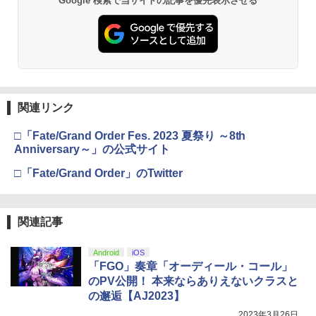
Google 検索で当サイトの記事を優先表示させる
窩座再来 通常版 [DVD]
プロダクトコード 封入
￥6,449
￥7,681
￥3,523
￥7,286
Switch2 ケース スイッチ2 Nintendo 対
3
【中古】 オクトパストラベラー0／PS5
Vivy -Fluorite Eye’s Song- 4 完全生産
3
応 スイッチ スイッチツー 名入れ かわい
3
限定版 BD
い ニンテンドースイッチ カバー ポーチ
【純正品】Xbox ワイヤレス コントロー
￥3,872
switch Lite 新型 本体 ジョイコン ソフ
3
ラー (カーボンブラック)
￥3,980
ト ケーブル 収納可能 ポーチ クリスマス
Nintendo Switch 2(日本語・国内専用)
【Amazon.co.jp限定】劇場版モノノ怪
【純正品】ディスクドライブ(CFI-ZDD1
3
3
3
ギフト クリスマス プレゼント 送料無料
第三章 蛇神 (Amazon.co.jp限定オリジ
J) PlayStation 5
関連リンク
￥8,020
ナル三方背収納ケース付きコレクション)
￥55,491
￥1,300
(オリジナル特典:オリジナル巾着＋メー
￥11,980
□「Fate/Grand Order Fes. 2023 夏祭り ～8th
カー特典:【坤と離】二振りの剣、十翼よ
70年代風ロボットアニメ ゲッP-X PS5
【送料無料】劇場版「鬼滅の刃」無限城
Anniversary～」の公式サイト
4
4
り来たる！スタジオ描き下ろしイラスト
版
編 第一章 猗窩座再来(通常版)【Blu-ra
【純正品】Xbox 充電式バッテリー + US
4
ボード付) [Blu-ray]
y】/アニメーション[Blu-ray]【返品種別
□「Fate/Grand Order」のTwitter
B-C ケーブル
【中古品】 Nintendo SUPER Famicom
4
A】
【純正品】DualSense ワイヤレスコン
￥3,878
ニンテンドープリペイド番号 9000円|オ
4
SFC ニンテンドー スーパー ファミコン
4
￥10,780
トローラー ミッドナイト ブラック(CFI-
ンラインコード版
￥2,618
ソフト 魂斗羅スピリッツ 併売 ソフト汚
ZCT2J01)
￥4,400
れ 023-260714-mh-06-fuzh 万代Net店
関連記事
￥9,000
￥10,737
￥3,000
劇場版「鬼滅の刃」無限城編 第一章 猗
4
シルバースタージャパン 【PS5】遊んで
5
Android
iOS
窩座再来 完全生産限定版 [Blu-ray]
将棋が強くなる！ 銀星将棋DX2 [ELJM-
Vivy -Fluorite Eye’s Song- 6【完全生産
【国内正規品】Thrustmaster スラスト
5
5
「FGO」奏章「オーディール・コール」
30494 PS5 ギンセイショウギ DX 2]
限定版】【Blu-ray】 [ 種崎敦美 ]
マスター TH8S シフター - PC、PS4、P
ニンテンドープリペイド番号 5000円|オ
5
￥8,698
のPV公開！ 本来ならありえないクラスと
【純正品】DualSense ワイヤレスコン
S5、PS5 Pro、Xbox One、Xbox Serie
ンラインコード版
5
[Switch 2] ぽこ あ ポケモン エキスパン
5
の邂逅【AJ2023】
￥4,480
トローラー(CFI-ZCT2J)
s X|S 対応の高精度 H パターン シフター
￥6,160
ションパス（ダウンロード版）※3,200
ポイントまでご利用可
￥5,000
2023年3月26日