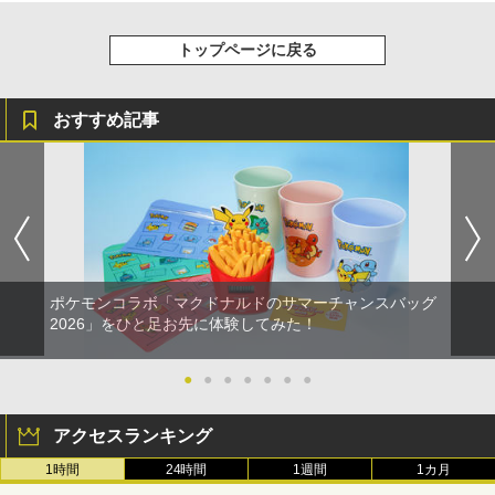
トップページに戻る
おすすめ記事
ポケモンコラボ「マクドナルドのサマーチャンスバッグ
2026」をひと足お先に体験してみた！
●
●
●
●
●
●
●
アクセスランキング
1時間
24時間
1週間
1カ月