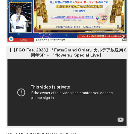
【【FGO Fes. 2023】「Fate/Grand Order」カルデア放送局 8
周年SP ＋ 「flowers」Special Live】