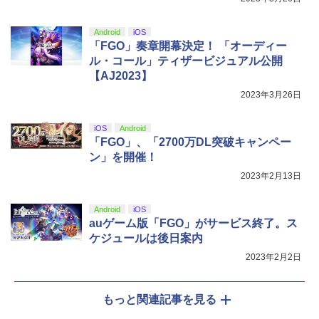
￥10,737
￥14,141
￥4,400
『映画 ラブライブ！蓮ノ空女学院スクー
5
Android
iOS
ルアイドルクラブ Bloom Garden Part
「FGO」奏章開幕決定！ 「オーディー
y』Blu-ray（特装限定版）
ル・コール」ティザービジュアル公開
【AJ2023】
￥8,589
2023年3月26日
iOS
Android
「FGO」、「2700万DL突破キャンペー
ン」を開催！
2023年2月13日
Android
iOS
auゲーム版「FGO」がサービス終了。ス
ケジュールは後日案内
2023年2月2日
もっと関連記事を見る