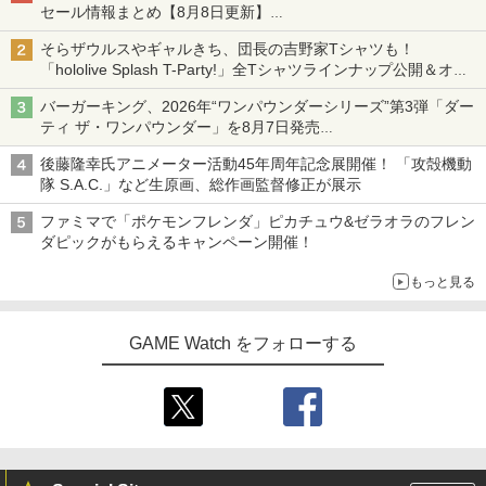
セール情報まとめ【8月8日更新】
ニンテンドーeショップでは「大神 絶景版」が67%オフで990円
そらザウルスやギャルきち、団長の吉野家Tシャツも！
「hololive Splash T-Party!」全Tシャツラインナップ公開＆オン
ライン販売開始
バーガーキング、2026年“ワンパウンダーシリーズ”第3弾「ダー
ティ ザ・ワンパウンダー」を8月7日発売
「特製ガーリックマヨソース」を使用した超大型チーズバーガー
後藤隆幸氏アニメーター活動45年周年記念展開催！ 「攻殻機動
隊 S.A.C.」など生原画、総作画監督修正が展示
ファミマで「ポケモンフレンダ」ピカチュウ&ゼラオラのフレン
ダピックがもらえるキャンペーン開催！
もっと見る
GAME Watch をフォローする