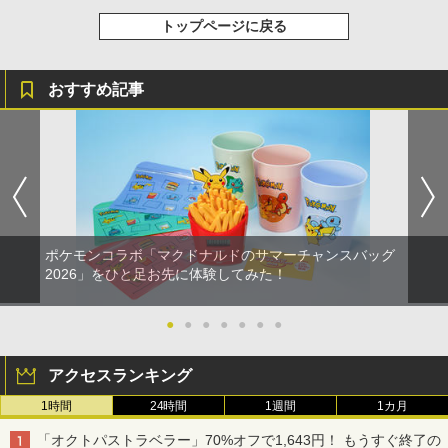
トップページに戻る
おすすめ記事
ポケモンコラボ「マクドナルドのサマーチャンスバッグ
2026」をひと足お先に体験してみた！
●
●
●
●
●
●
●
アクセスランキング
1時間
24時間
1週間
1カ月
「オクトパストラベラー」70%オフで1,643円！ もうすぐ終了の