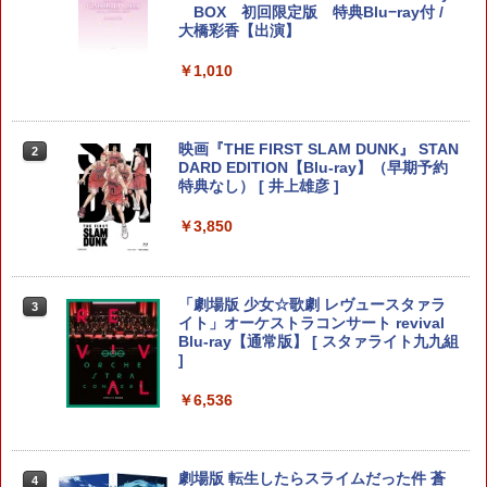
ド 小物収納可 持ち運び便利
個入り
BOX 初回限定版 特典Blu−ray付 /
大橋彩香【出演】
￥1,000
￥1,280
￥1,010
グリップホルダー Switch2 Joy-Con グ
【8/4-11 当店P5倍!&マラソン!】PS5 縦
2
2
リップホルダー 2個セット スイッチ2 ジ
置き スタンド 転倒防止 地震対策 傷付き
映画『THE FIRST SLAM DUNK』 STAN
2
ョイコン コントローラー用 軽量 持ちや
防止 放熱改善 簡単取り付け Ps5 Slim/P
DARD EDITION【Blu-ray】（早期予約
すい 握りやすい 携帯便利
s5 Pro/Ps5 対応 プレイステーション5 P
特典なし） [ 井上雄彦 ]
layStation 5
￥1,450
￥3,850
￥1,698
Nintendo Switch 2 Proコントローラー
「劇場版 少女☆歌劇 レヴュースタァラ
3
3
用ポーチ ブラック
【中古】龍が如く 維新！ 極ソフト:プレ
イト」オーケストラコンサート revival
3
イステーション5ソフト／アクション・
Blu-ray【通常版】 [ スタァライト九九組
ゲーム
]
￥1,908
￥2,010
￥6,536
テイルズ オブ エターニア リマスター
4
【Switch2】 POT-P-ABK2A
【中古】PS5EDENS ZERO
劇場版 転生したらスライムだった件 蒼
4
4