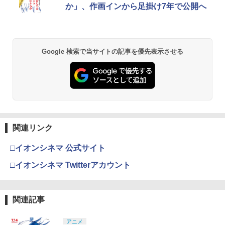
ese only (CFI-2200B01)
か」、作画インから足掛け7年で公開へ
￥5,832
￥8,300
￥3,982
￥55,000
【純正品】Xbox ワイヤレス コントロー
2
Google 検索で当サイトの記事を優先表示させる
スプラトゥーン レイダース -Switch2
劇場版「鬼滅の刃」無限城編 第一章 猗
Beast of Reincarnation -PS5 【特典】
ラー (ロボット ホワイト)
2
2
2
窩座再来 通常版 [DVD]
プロダクトコード 封入
￥6,449
￥7,681
￥3,523
￥7,286
【純正品】Xbox ワイヤレス コントロー
3
ラー (カーボンブラック)
関連リンク
Nintendo Switch 2(日本語・国内専用)
【Amazon.co.jp限定】劇場版モノノ怪
【純正品】ディスクドライブ(CFI-ZDD1
3
3
3
第三章 蛇神 (Amazon.co.jp限定オリジ
J) PlayStation 5
￥8,020
ナル三方背収納ケース付きコレクション)
￥55,491
□イオンシネマ 公式サイト
(オリジナル特典:オリジナル巾着＋メー
￥11,980
カー特典:【坤と離】二振りの剣、十翼よ
□イオンシネマ Twitterアカウント
り来たる！スタジオ描き下ろしイラスト
【純正品】Xbox 充電式バッテリー + US
4
ボード付) [Blu-ray]
B-C ケーブル
【純正品】DualSense ワイヤレスコン
ニンテンドープリペイド番号 9000円|オ
4
4
￥10,780
関連記事
トローラー ミッドナイト ブラック(CFI-
ンラインコード版
￥2,618
ZCT2J01)
￥9,000
アニメ