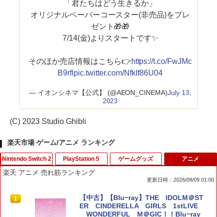
「君たちはどう生きるか」
オリジナルペーパーコースター(非売品)をプレ
ゼント🎁🎁
7/14(金)よりスタートです✨
そのほか売店情報はこちら👉
https://t.co/FwJMc
B9rfl
pic.twitter.com/NfkIf86U04
— イオンシネマ【公式】 (@AEON_CINEMA)
July 13,
2023
(C) 2023 Studio Ghibli
楽天市場 ゲーム/アニメ ランキング
Nintendo Switch 2
PlayStation 5
ゲームグッズ
アニメ
楽天 アニメ 売れ筋ランキング
更新日時：2026/08/09 01:00
【10倍ポイント】Nintendo Switch 2 収
鬼エイム 指サック ゲーム スマホ ゲーミ
【中古】【Blu−ray】THE IDOLM＠ST
1
1
1
納 ケース スイッチ 2 収納バッグ 防塵 防
ング FPS 音ゲー 荒野行動 PUBG Apex
ER CINDERELLA GIRLS 1stLIVE
汚 耐衝撃 全面保護型 大容量 ゲームカー
CoD 高感度 銀繊維 手汗対策 鬼サック 6
WONDERFUL M＠GIC！！Blu−ray