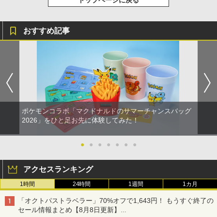
おすすめ記事
ポケモンコラボ「マクドナルドのサマーチャンスバッグ
2026」をひと足お先に体験してみた！
●
●
●
●
●
●
●
アクセスランキング
1時間
24時間
1週間
1カ月
「オクトパストラベラー」70%オフで1,643円！ もうすぐ終了の
セール情報まとめ【8月8日更新】