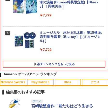
海の涙編 (Blu-ray特装限定版)【Blu-ra
y】 [ 岡咲美保 ]
￥3,405
￥3,840
￥7,722
Game Source Entertainment 【封入特
5
典付】【Switch2】Starsand Island
【当店独自で＋P10倍★要エントリー】
ミュージカル「忍たま乱太郎」第15弾 忍
5
5
（スターサンド・アイランド） [BEE-P-
【中古】[PS5] ドラゴンクエストVII Rei
術学園 学園祭【Blu-ray】 [ (ミュージカ
ABB2B NSW2 スタ-サンド アイランド]
magined(ドラクエ7 リイマジンド) スク
ル) ]
ウェア・エニックス(20260205)
￥5,540
￥7,722
￥4,450
楽天ランキングをもっと見る
Amazon ゲーム/アニメ ランキング
Nintendo Switch 2
PlayStation 5
Xbox
アニメ
編集部のおすすめ記事
スプラトゥーン レイダース|オンライン
PlayStation 5 デジタル・エディション
【純正品】Xbox ワイヤレス コントロー
劇場版「鬼滅の刃」無限城編 第一章 猗
アニメ
1
1
1
1
コード版
日本語専用 Console Language: Japan
ラー + USB-C® ケーブル
窩座再来 通常版 [Blu-ray]
宮崎駿監督作「君たちはどう生きる