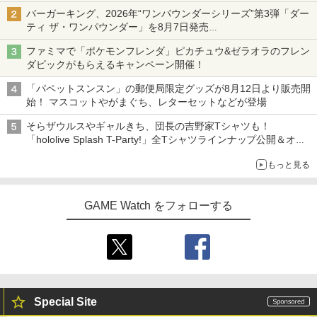
ニンテンドーeショップでは「大神 絶景版」が67%オフで990円
バーガーキング、2026年“ワンパウンダーシリーズ”第3弾「ダー
ティ ザ・ワンパウンダー」を8月7日発売
「特製ガーリックマヨソース」を使用した超大型チーズバーガー
ファミマで「ポケモンフレンダ」ピカチュウ&ゼラオラのフレン
ダピックがもらえるキャンペーン開催！
「パペットスンスン」の郵便局限定グッズが8月12日より販売開
始！ マスコットやがまぐち、レターセットなどが登場
そらザウルスやギャルきち、団長の吉野家Tシャツも！
「hololive Splash T-Party!」全Tシャツラインナップ公開＆オン
ライン販売開始
もっと見る
GAME Watch をフォローする
Special Site