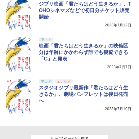
￥10,737
ジブリ映画「君たちはどう生きるか」、T
劇場版「鬼滅の刃」無限城編 第一章 猗
4
OHOシネマズなどで初日分チケット販売
窩座再来 完全生産限定版 [Blu-ray]
【国内正規品】Thrustmaster スラスト
5
開始
マスター TH8S シフター - PC、PS4、P
ニンテンドープリペイド番号 5000円|オ
5
￥8,698
【純正品】DualSense ワイヤレスコン
S5、PS5 Pro、Xbox One、Xbox Serie
2023年7月12日
ンラインコード版
5
トローラー(CFI-ZCT2J)
s X|S 対応の高精度 H パターン シフター
￥5,000
アニメ
￥10,737
￥14,141
映画「君たちはどう生きるか」の映倫区
『映画 ラブライブ！蓮ノ空女学院スクー
5
分は年齢にかかわらず誰でも観覧できる
ルアイドルクラブ Bloom Garden Part
「G」と発表
y』Blu-ray（特装限定版）
2023年7月7日
￥8,589
アニメ
エンタメ
スタジオジブリ最新作「君たちはどう生
きるか」、劇場パンフレットは後日発売
へ
2023年7月10日
トップページに戻る