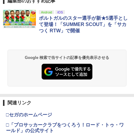
編集部のおすすめ記事
劇場版「鬼滅の刃」無限城編 第一章 猗
Android
iOS
1
窩座再来 通常版 [Blu-ray]
ポルトガルのスター選手が新★5選手とし
て登場！「SUMMER SCOUT」を「サカ
￥3,982
つく RTW」で開催
劇場版「鬼滅の刃」無限城編 第一章 猗
2
Google 検索で当サイトの記事を優先表示させる
窩座再来 通常版 [DVD]
￥3,523
【Amazon.co.jp限定】劇場版モノノ怪
3
第三章 蛇神 (Amazon.co.jp限定オリジ
関連リンク
ナル三方背収納ケース付きコレクション)
(オリジナル特典:オリジナル巾着＋メー
□セガのホームページ
カー特典:【坤と離】二振りの剣、十翼よ
り来たる！スタジオ描き下ろしイラスト
□「プロサッカークラブをつくろう！ロード・トゥ・ワ
ボード付) [Blu-ray]
ールド」の公式サイト