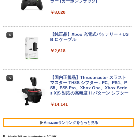
汗対策 鬼サック 22個入り
ラー (カーボンブラック)
レンジャー Switch2版(【早期購入封入
￥980
Nintendo Switch 2(日本語・国内専用)
【純正品】ディスクドライブ(CFI-ZDD1
3
3
特典】プレオーダーパック＋「デジモン
￥7,821
J) PlayStation 5
￥2,480
カードゲーム」プレイアブルカード)
￥8,020
￥55,491
￥11,980
￥6,943
WSC / EYESRAIL レトロゲーム ガーデ
4
ィアン 【コレクター開発x国内製造】 ハ
カプコン 【PS5】BIOHAZARD RE:2 Z
劇場版「鬼滅の刃」無限城編 第一章 猗
【純正品】Xbox 充電式バッテリー + US
4
4
4
ード コレクションケース UVカット 透明
Version [ELJM-30585 PS5 バイオハザ
窩座再来(完全生産限定版)【Blu-ray】 [
B-C ケーブル
保護 保管 クリアケース（ WSC ワンダー
ードRE2]
吾峠呼世晴 ]
【純正品】DualSense ワイヤレスコン
ニンテンドープリペイド番号 9000円|オ
4
コナミデジタルエンタテインメント 【S
4
4
スワンカラー用 ）
トローラー ミッドナイト ブラック(CFI-
ンラインコード版
witch】パワフルプロ野球2026-2027 [H
￥2,618
ZCT2J01)
￥2,790
￥8,690
AC-P-BQPYA NSW パワフルプロヤキュ
￥880
ウ 2026-2027]
￥9,000
￥10,737
￥7,620
HELLDIVERS 2
【楽天ブックス限定全巻購入特典+全巻
【国内正規品】Thrustmaster スラスト
5
5
5
【中古】ピクミン3 デラックス -Switch
5
購入特典】Re:ゼロから始める異世界生
マスター TH8S シフター - PC、PS4、P
ニンテンドープリペイド番号 5000円|オ
5
活 4th season 4【Blu-ray】(オリジナル
【純正品】DualSense ワイヤレスコン
S5、PS5 Pro、Xbox One、Xbox Serie
￥3,888
ンラインコード版
5
￥3,984
A5キャラファイングラフ+長月達平書き
トローラー(CFI-ZCT2J)
s X|S 対応の高精度 H パターン シフター
【ダイヤ・プラチナ会員様限定！エント
5
下ろし小説) [ 長月達平 ]
リーでポイント10倍！】【メール便発
￥5,000
￥10,737
￥14,141
送】【新品】Nintendo Switch 2 ゲーム
￥9,900
ソフト ぽこ あ ポケモン POT-P-AAB5A
￥8,100
Amazonランキングをもっと見る