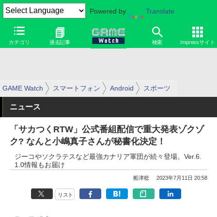
Powered by
Translate
カテゴリ
過去記事
検索
Impressサイト
GAME Watch
スマートフォン
Android
スポーツ
ニュース
「サカつくRTW」公式番組配信で重大発表ゾクゾ
ク? なんと小嶋真子さんが秘書化決定！
ジーコやソクラテスなど最強カナリア軍団が続々登場。Ver.6.
1.0情報もお届け
船津稔
2023年7月11日 20:58
リスト