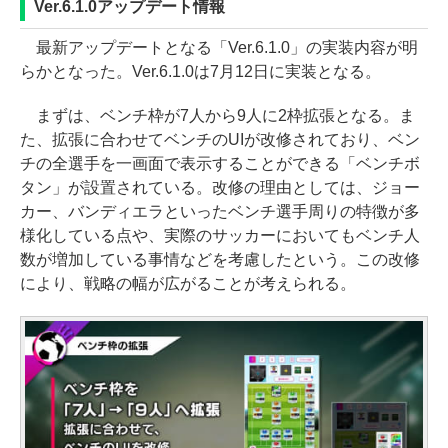
Ver.6.1.0アップデート情報
最新アップデートとなる「Ver.6.1.0」の実装内容が明
らかとなった。Ver.6.1.0は7月12日に実装となる。
まずは、ベンチ枠が7人から9人に2枠拡張となる。ま
た、拡張に合わせてベンチのUIが改修されており、ベン
チの全選手を一画面で表示することができる「ベンチボ
タン」が設置されている。改修の理由としては、ジョー
カー、バンディエラといったベンチ選手周りの特徴が多
様化している点や、実際のサッカーにおいてもベンチ人
数が増加している事情などを考慮したという。この改修
により、戦略の幅が広がることが考えられる。