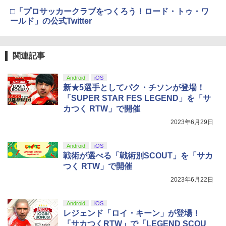
￥10,780
□「プロサッカークラブをつくろう！ロード・トゥ・ワ
ールド」の公式Twitter
劇場版「鬼滅の刃」無限城編 第一章 猗
4
窩座再来 完全生産限定版 [Blu-ray]
関連記事
￥8,698
Android
iOS
新★5選手としてパク・チソンが登場！
「SUPER STAR FES LEGEND」を「サ
カつく RTW」で開催
【Amazon.co.jp限定】劇場版モノノ怪
5
2023年6月29日
第三章 蛇神 (オリジナル特典:オリジナル
巾着＋メーカー特典:【坤と離】二振りの
剣、十翼より来たる！スタジオ描き下ろ
Android
iOS
しイラストボード付) [DVD]
戦術が選べる「戦術別SCOUT」を「サカ
つく RTW」で開催
￥8,800
2023年6月22日
Android
iOS
レジェンド「ロイ・キーン」が登場！
「サカつくRTW」で「LEGEND SCOU