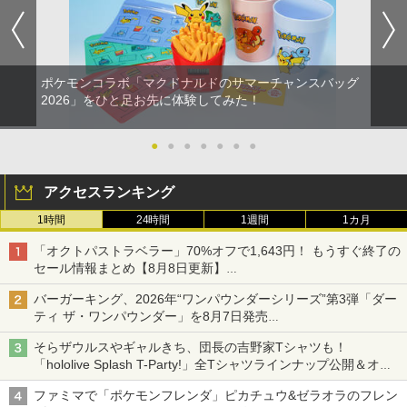
ポケモンコラボ「マクドナルドのサマーチャンスバッグ
2026」をひと足お先に体験してみた！
●
●
●
●
●
●
●
アクセスランキング
1時間
24時間
1週間
1カ月
「オクトパストラベラー」70%オフで1,643円！ もうすぐ終了の
セール情報まとめ【8月8日更新】
ニンテンドーeショップでは「大神 絶景版」が67%オフで990円
バーガーキング、2026年“ワンパウンダーシリーズ”第3弾「ダー
ティ ザ・ワンパウンダー」を8月7日発売
「特製ガーリックマヨソース」を使用した超大型チーズバーガー
そらザウルスやギャルきち、団長の吉野家Tシャツも！
「hololive Splash T-Party!」全Tシャツラインナップ公開＆オン
ライン販売開始
ファミマで「ポケモンフレンダ」ピカチュウ&ゼラオラのフレン