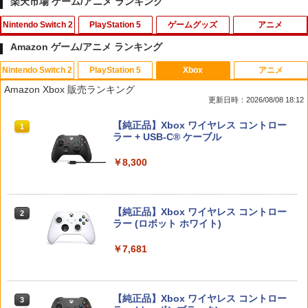
楽天市場 ゲーム/アニメ ランキング
Nintendo Switch 2
PlayStation 5
ゲームグッズ
アニメ
Amazon ゲーム/アニメ ランキング
Nintendo Switch 2
PlayStation 5
Xbox
アニメ
【ダイヤ・プラチナ会員様限定！エント
ゲームテック エイミングスティック Tor
【中古】ワールドサッカーウイニングイ
【通常版 Blu-ray/DVD】【場面写クリア
1
1
1
1
Amazon Xbox 販売ランキング
リーでポイント10倍！】【メール便発
nado LH [YF2430]
レブン10
カード3枚セット（竈門炭治郎、冨岡義
更新日時：2026/08/08 18:12
送】【新品】任天堂 Nintendo Switch 2
勇、猗窩座）】 劇場版「鬼滅の刃」無限
ゲームソフト スプラトゥーン レイダー
城編 第一章 猗窩座再来
￥820
￥583
スプラトゥーン レイダース|オンライン
PlayStation 5 デジタル・エディション
【純正品】Xbox ワイヤレス コントロー
ス
1
1
1
コード版
日本語専用 Console Language: Japan
ラー + USB-C® ケーブル
￥7,450
ese only (CFI-2200B01)
￥6,750
￥5,832
￥8,300
￥55,000
【中古】PS5イースX −NORDICS−
【中古】ポケットモンスター サン - 3DS
2
2
新劇場版銀魂 -吉原大炎上ー (完全生産限
2
【当店独自で＋P10倍★要エントリー】
定版)【Blu-ray】 [ 杉田智和 ]
￥2,237
￥810
2
【純正品】Xbox ワイヤレス コントロー
【中古】[Switch2] ぽこ あ ポケモン(20
2
スプラトゥーン レイダース -Switch2
Beast of Reincarnation -PS5 【特典】
ラー (ロボット ホワイト)
2
260305)
2
￥7,722
プロダクトコード 封入
￥6,446
￥7,681
￥6,880
￥7,286
[Switch] Pokemon Champions + スタ
3
【ジャンボPACK】鬼エイム 指サック ゲ
3
ーターパック（ダウンロード版）※720
ーム スマホ ゲーミング FPS 音ゲー 荒野
劇場版モノノ怪 第三章 蛇神【Blu-ray】
3
ポイントまでご利用可
行動 PUBG Apex CoD 高感度 銀繊維 手
[ 神谷浩史 ]
【純正品】Xbox ワイヤレス コントロー
【特典】デジモンストーリー タイムスト
3
3