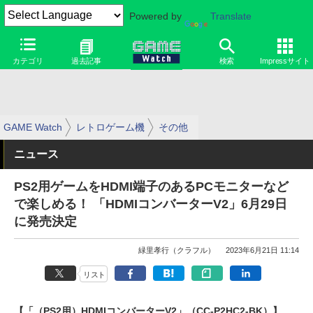
Powered by
Translate
カテゴリ
過去記事
検索
Impressサイト
GAME Watch
レトロゲーム機
その他
ニュース
PS2用ゲームをHDMI端子のあるPCモニターなど
で楽しめる！ 「HDMIコンバーターV2」6月29日
に発売決定
緑里孝行（クラフル）
2023年6月21日 11:14
リスト
【「（PS2用）HDMIコンバーターV2」（CC-P2HC2-BK）】