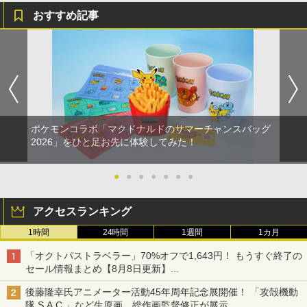
おすすめ記事
ポケモンコラボ「マクドナルドのサマーチャンスバッグ
2026」をひと足お先に体験してみた！
●
●
●
●
●
●
●
アクセスランキング
1時間
24時間
1週間
1カ月
「オクトパストラベラー」70%オフで1,643円！ もうすぐ終了の
セール情報まとめ【8月8日更新】
ニンテンドーeショップでは「大神 絶景版」が67%オフで990円
後藤隆幸氏アニメーター活動45年周年記念展開催！ 「攻殻機動
隊 S.A.C.」など生原画、総作画監督修正が展示