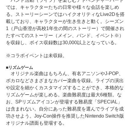
バンド活動（ライフ）を楽しむアドベンチャーパート
では、キャラクターたちの日常や様々な会話を楽しめ
る。ストーリーシーンではハイクオリティなLive2Dを搭
載しており、キャラクターが生き生きと動く。シーズン
1（戸山香澄が高校1年生の間のストーリー）で開催され
たすべてのストーリー（メイン、バンド、イベント※）
を収録し、ボイス収録数は30,000以上となっている。
※コラボイベントは未収録。
リズムゲーム
オリジナル楽曲はもちろん、有名アニソンやJ-POP、
ボカロなどさまざまなカバー楽曲を収録。ライブの演出
や設定を細かくカスタマイズすることができ、本格的な
リズムゲームが楽しめる。楽曲難易度は最大6種類。な
お、SPリズムアイコンが登場する難易度「SPECIAL」
は含まれない。自分にあった難易度を選んでライブを成
功させよう。Joy-Con操作を推奨したNintendo Switch版
オリジナル譜面も登場する。