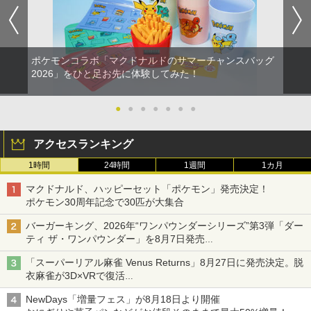
ポケモンコラボ「マクドナルドのサマーチャンスバッグ
2026」をひと足お先に体験してみた！
●
●
●
●
●
●
●
アクセスランキング
1時間
24時間
1週間
1カ月
マクドナルド、ハッピーセット「ポケモン」発売決定！
ポケモン30周年記念で30匹が大集合
バーガーキング、2026年“ワンパウンダーシリーズ”第3弾「ダー
ティ ザ・ワンパウンダー」を8月7日発売
「特製ガーリックマヨソース」を使用した超大型チーズバーガー
「スーパーリアル麻雀 Venus Returns」8月27日に発売決定。脱
衣麻雀が3D×VRで復活
発売から2週間は20%オフになるセールが実施
NewDays「増量フェス」が8月18日より開催