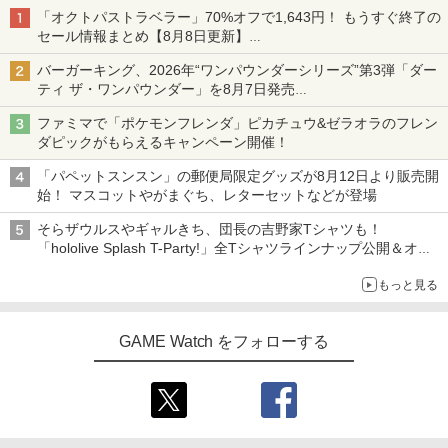
「オクトパストラベラー」70%オフで1,643円！ もうすぐ終了の
セール情報まとめ【8月8日更新】
ニンテンドーeショップでは「大神 絶景版」が67%オフで990円
バーガーキング、2026年“ワンパウンダーシリーズ”第3弾「ダー
ティ ザ・ワンパウンダー」を8月7日発売
「特製ガーリックマヨソース」を使用した超大型チーズバーガー
ファミマで「ポケモンフレンダ」ピカチュウ&ゼラオラのフレン
ダピックがもらえるキャンペーン開催！
「パペットスンスン」の郵便局限定グッズが8月12日より販売開
始！ マスコットやがまぐち、レターセットなどが登場
そらザウルスやギャルきち、団長の吉野家Tシャツも！
「hololive Splash T-Party!」全Tシャツラインナップ公開＆オン
ライン販売開始
もっと見る
GAME Watch をフォローする