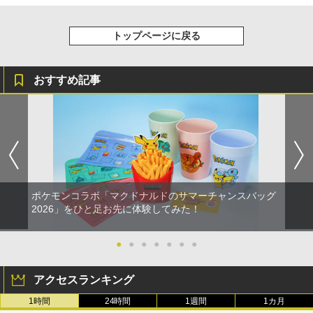
トップページに戻る
おすすめ記事
ポケモンコラボ「マクドナルドのサマーチャンスバッグ
2026」をひと足お先に体験してみた！
●
●
●
●
●
●
●
アクセスランキング
1時間
24時間
1週間
1カ月