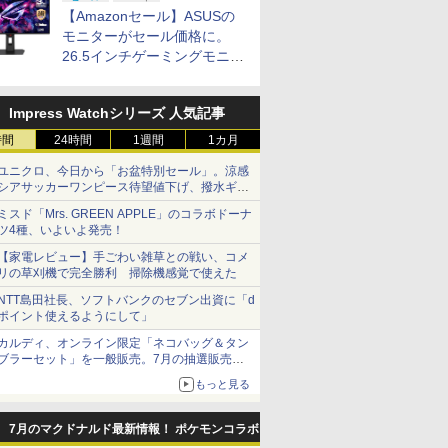
ップ
【Amazonセール】ASUSの
モニターがセール価格に。
26.5インチゲーミングモニタ
ー「ROG Strix OLED
XG27ACDMS」限定モデルも
Impress Watchシリーズ 人気記事
お買い得
時間
24時間
1週間
1カ月
ユニクロ、今日から「お盆特別セール」。涼感
シアサッカーワンピース待望値下げ、撥水ギア
ショーツは1990円に
ミスド「Mrs. GREEN APPLE」のコラボドーナ
ツ4種、いよいよ発売！
【家電レビュー】手ごわい雑草との戦い、コメ
リの草刈機で完全勝利 掃除機感覚で使えた
NTT島田社長、ソフトバンクのセブン出資に「d
ポイント使えるようにして」
カルディ、オンライン限定「ネコバッグ＆タン
ブラーセット」を一般販売。7月の抽選販売の
当選無効分
もっと見る
7月のマクドナルド最新情報！ ポケモンコラボ