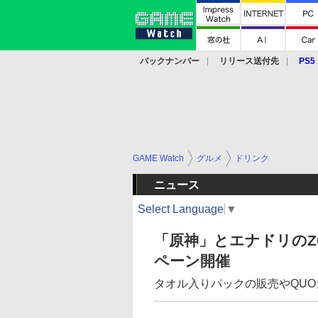
バックナンバー
リリース送付先
PS5
モバイル
eスポーツ
クラウド
PS
GAME Watch
グルメ
ドリンク
ニュース
Select Language
▼
「原神」とエナドリのZ
ペーン開催
タオル入りパックの販売やQU