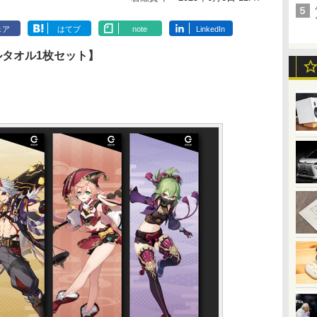
ェア
はてブ
note
LinkedIn
ナルタオル1枚セット】