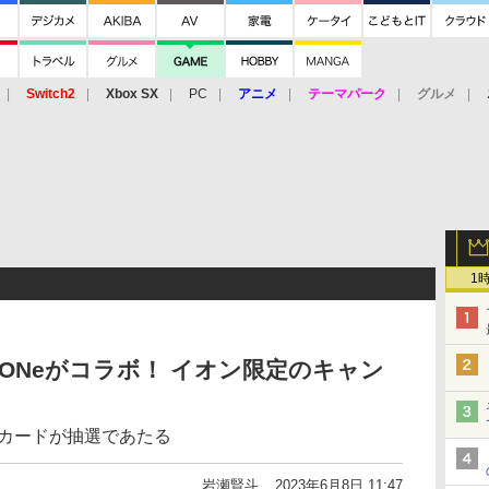
Switch2
Xbox SX
PC
アニメ
テーマパーク
グルメ
 Vita
3DS
アーケード
VR
1
ONeがコラボ！ イオン限定のキャン
Oカードが抽選であたる
岩瀬賢斗
2023年6月8日 11:47