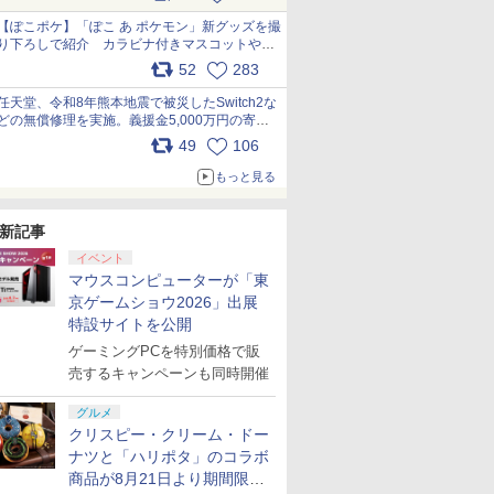
【ぽこポケ】「ぽこ あ ポケモン」新グッズを撮
り下ろしで紹介 カラビナ付きマスコットやス
クエアポーチが仲間入り
52
283
pic.x.com/XmVAgBxaW5
任天堂、令和8年熊本地震で被災したSwitch2な
どの無償修理を実施。義援金5,000万円の寄付
も発表 pic.x.com/BAYsMfUfUC
49
106
もっと見る
新記事
イベント
マウスコンピューターが「東
京ゲームショウ2026」出展
特設サイトを公開
ゲーミングPCを特別価格で販
売するキャンペーンも同時開催
グルメ
クリスピー・クリーム・ドー
ナツと「ハリポタ」のコラボ
商品が8月21日より期間限定