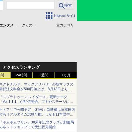
Impress サイト
全カテゴリ
エンタメ
グッズ
アクセスランキング
時間
24時間
1週間
1カ月
マクドナルド、マックデリバリーの朝マックの
最低注文料金が500円値上げ。8月18日より
1,500円から受付
「スプラトゥーン レイダース」更新データ
「Ver.1.1.1」が配信開始。ブキやステージに関
する不具合を修正
ネトフリで公開予定「GTA6」新映像は日本国内
でもリアルタイム試聴可能。しかも日本語字幕
付き
「ポムポムプリン」30周年記念グッズが郵便局
Netflixから公式回答あり
のネットショップにて受注販売開始
「おもちもちもちクッション」など今年だけの