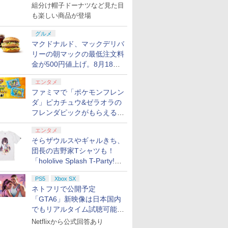
で発売
組分け帽子ドーナツなど見た目
も楽しい商品が登場
グルメ
マクドナルド、マックデリバ
リーの朝マックの最低注文料
金が500円値上げ。8月18日
より1,500円から受付
エンタメ
ファミマで「ポケモンフレン
ダ」ピカチュウ&ゼラオラの
フレンダピックがもらえるキ
ャンペーン開催！
エンタメ
そらザウルスやギャルきち、
団長の吉野家Tシャツも！
「hololive Splash T-Party!」
全Tシャツラインナップ公開
PS5
Xbox SX
＆オンライン販売開始
ネトフリで公開予定
「GTA6」新映像は日本国内
でもリアルタイム試聴可能。
しかも日本語字幕付き
Netflixから公式回答あり