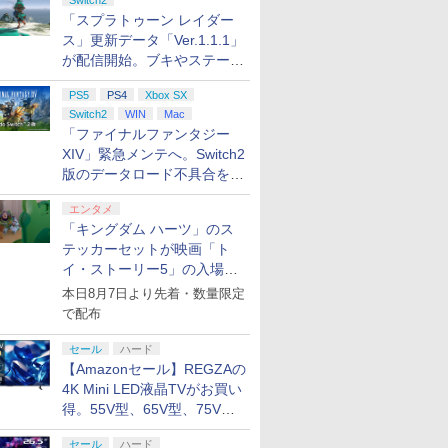
Switch2
「スプラトゥーン レイダー
ス」更新データ「Ver.1.1.1」
が配信開始。ブキやステージ
に関する不具合を修正
PS5
PS4
Xbox SX
Switch2
WIN
Mac
「ファイナルファンタジー
XIV」緊急メンテへ。Switch2
版のデータロード不具合を最
適化
エンタメ
「キングダム ハーツ」のス
テッカーセットが映画「ト
イ・ストーリー5」の入場特
典として配布決定！
本日8月7日より先着・数量限定
で配布
セール
ハード
【Amazonセール】REGZAの
4K Mini LED液晶TVがお買い
得。55V型、65V型、75V型
の2026年モデルがラインナ
セール
ハード