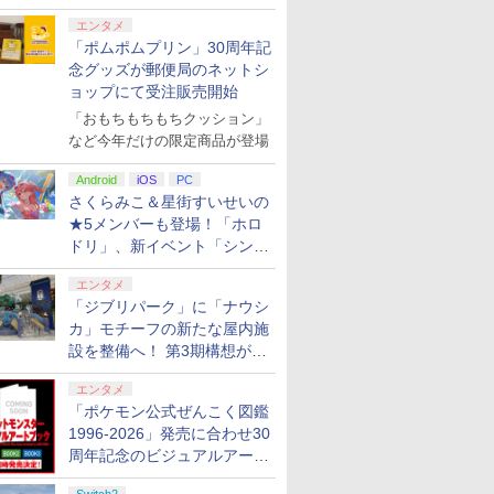
エンタメ
「ポムポムプリン」30周年記
念グッズが郵便局のネットシ
ョップにて受注販売開始
「おもちもちもちクッション」
など今年だけの限定商品が登場
Android
iOS
PC
さくらみこ＆星街すいせいの
★5メンバーも登場！「ホロ
ドリ」、新イベント「シンク
ロする夏のスパークル」がス
エンタメ
タート
「ジブリパーク」に「ナウシ
カ」モチーフの新たな屋内施
設を整備へ！ 第3期構想が公
開
エンタメ
「ポケモン公式ぜんこく図鑑
1996-2026」発売に合わせ30
周年記念のビジュアルアート
ブック3冊同時発売が決定