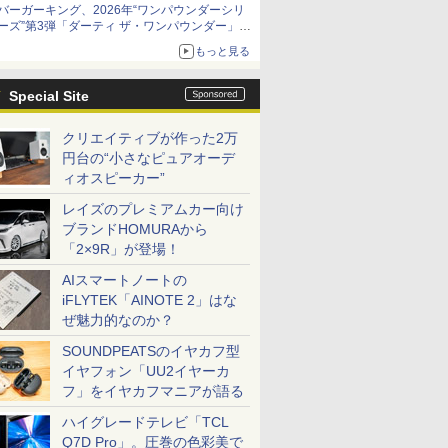
バーガーキング、2026年“ワンパウンダーシリ
限定商品が登場
ーズ”第3弾「ダーティ ザ・ワンパウンダー」を
8月7日発売
もっと見る
「特製ガーリックマヨソース」を使用した超大
型チーズバーガー
Special Site
クリエイティブが作った2万
円台の“小さなピュアオーデ
ィオスピーカー”
レイズのプレミアムカー向け
ブランドHOMURAから
「2×9R」が登場！
AIスマートノートの
iFLYTEK「AINOTE 2」はな
ぜ魅力的なのか？
SOUNDPEATSのイヤカフ型
イヤフォン「UU2イヤーカ
フ」をイヤカフマニアが語る
ハイグレードテレビ「TCL
Q7D Pro」。圧巻の色彩美で