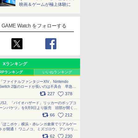
映画＆ゲームが極上体験に
GAME Watch をフォローする
Xランキング
RPランキング
いいねランキング
「ファイナルファンタジーXIV」Nintendo
Switch 2版のロードが長いのは不具合 早急に
アップデートできるよう対応中
227
378
pic.x.com/s9S3nRCAGa
USJ、「バイオハザード」リッカーのポップコ
ーンバケツ」を9月9日より販売 頭部が開く仕
組み。味は恐怖を堪のう「味噌フレーバー」
66
212
pic.x.com/81MuXGahVM
「ぽこポケ」横浜・赤レンガ倉庫でリアルゲー
トが開通！ ワニノコ、ミズゴロウ、アシマリ登
場シーンをレポート pic.x.com/LDgEByVl6D
62
230