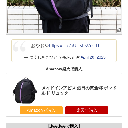
おやおや
https://t.co/bUEsLsVcCH
— つくしあきひと (@tukushiA)
April 20, 2023
Amazon/楽天で購入
メイドインアビス 烈日の黄金郷 ボンド
ルド リュック
Amazonで購入
楽天で購入
【あみあみで購入】