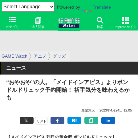
Powered by
Translate
カテゴリ
過去記事
検索
Impressサイト
GAME Watch
アニメ
グッズ
ニュース
“おやおや”の人。「メイドインアビス」よりボン
ドルドリュック予約開始！ 祈手気分を味わえるか
も
屋敷悠太
2023年4月24日 12:05
リスト
【メイドインアビス 烈日の黄金郷 ボンドルドリュック】