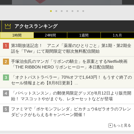
●
●
●
●
●
●
●
アクセスランキング
1時間
24時間
1週間
1カ月
第3期放送記念！ アニメ「薬屋のひとりごと」第1期・第2期全
話を「TVer」にて期間限定で順次無料配信開始
手塚治虫氏のマンガ「リボンの騎士」を原案とするNetflix映画
「THE RIBBON HERO リボンヒーロー」本日配信開始
「オクトパストラベラー」70%オフで1,643円！ もうすぐ終了の
セール情報まとめ【8月8日更新】
ニンテンドーeショップでは「大神 絶景版」が67%オフで990円
「パペットスンスン」の郵便局限定グッズが8月12日より販売開
始！ マスコットやがまぐち、レターセットなどが登場
ファミマで「ポケモンフレンダ」ピカチュウ&ゼラオラのフレン
ダピックがもらえるキャンペーン開催！
もっと見る