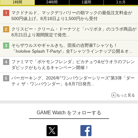
1時間
24時間
1週間
1カ月
マクドナルド、マックデリバリーの朝マックの最低注文料金が
500円値上げ。8月18日より1,500円から受付
クリスピー・クリーム・ドーナツと「ハリポタ」のコラボ商品が
8月21日より期間限定で発売
組分け帽子ドーナツなど見た目も楽しい商品が登場
そらザウルスやギャルきち、団長の吉野家Tシャツも！
「hololive Splash T-Party!」全Tシャツラインナップ公開＆オン
ライン販売開始
ファミマで「ポケモンフレンダ」ピカチュウ&ゼラオラのフレン
ダピックがもらえるキャンペーン開催！
バーガーキング、2026年“ワンパウンダーシリーズ”第3弾「ダー
ティ ザ・ワンパウンダー」を8月7日発売
「特製ガーリックマヨソース」を使用した超大型チーズバーガー
もっと見る
GAME Watch をフォローする