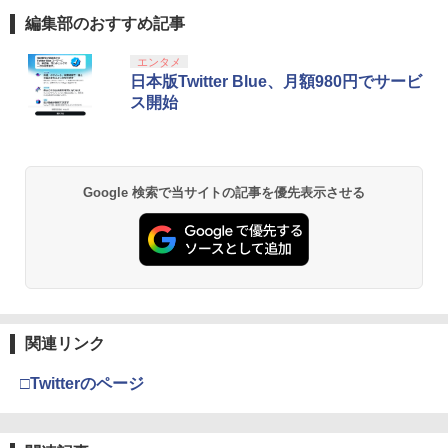
￥6,943
編集部のおすすめ記事
劇場版「鬼滅の刃」無限城編 第一章 猗
エンタメ
1
窩座再来 通常版 [Blu-ray]
日本版Twitter Blue、月額980円でサービ
ス開始
￥3,982
Google 検索で当サイトの記事を優先表示させる
劇場版「鬼滅の刃」無限城編 第一章 猗
2
窩座再来 通常版 [DVD]
￥3,523
関連リンク
【Amazon.co.jp限定】劇場版モノノ怪
3
第三章 蛇神 (Amazon.co.jp限定オリジ
ナル三方背収納ケース付きコレクション)
□Twitterのページ
(オリジナル特典:オリジナル巾着＋メー
カー特典:【坤と離】二振りの剣、十翼よ
り来たる！スタジオ描き下ろしイラスト
ボード付) [Blu-ray]