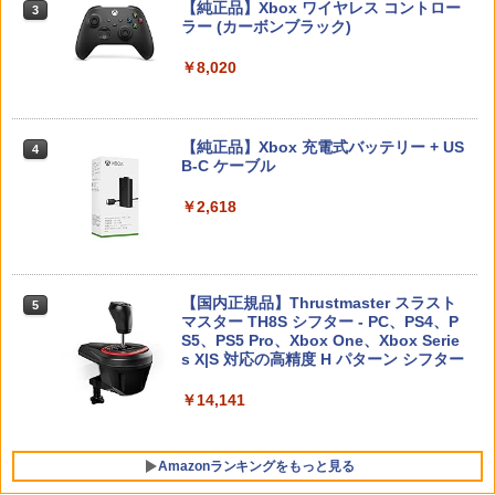
リーでポイント10倍！】【メール便発
勇、猗窩座）】 劇場版「鬼滅の刃」無限
【純正品】Xbox ワイヤレス コントロー
【特典】夢灯華 -Noctuary- PS5版
3
3
送】【新品】任天堂 Nintendo Switch 2
城編 第一章 猗窩座再来
ラー (カーボンブラック)
(【初回外付特典】ポストカードセット(3
Nintendo Switch 2(日本語・国内専用)
【純正品】ディスクドライブ(CFI-ZDD1
3
ゲームソフト スプラトゥーン レイダー
3
枚入り）)
J) PlayStation 5
ス
￥7,450
￥8,020
￥55,491
￥2,963
￥11,980
￥6,750
ライブ・スペクタクル NARUTO-ナルト
【純正品】Xbox 充電式バッテリー + US
4
4
ー ～暁の調べ～ 2019(完全生産限定版)
B-C ケーブル
【中古】 アサシン クリード ヴァルハ
4
【純正品】DualSense ワイヤレスコン
★11日までP5倍★【累計22,000個突
【Blu-ray】 [ 松岡広大 ]
ニンテンドープリペイド番号 9000円|オ
4
ラ／PS5
4
4
トローラー ミッドナイト ブラック(CFI-
破】【365日完全保証】Switch2 カバー
ンラインコード版
￥2,618
ZCT2J01)
Switch2/Switch通常モデル/Switch 有機
￥8,207
￥3,267
EL対応ドック対応 超薄型 保護ケース 透
￥9,000
明 クリア ニンテンドースイッチ 任天堂
￥10,737
ハードケース 分離式 着脱簡単 スイッチ
セパレート 傷防止 指紋防止
【国内正規品】Thrustmaster スラスト
ライブ・スペクタクル「NARUTO-ナル
5
5
マスター TH8S シフター - PC、PS4、P
ソニー・インタラクティブエンタテイン
トー」～うずまきナルト物語～【完全生
ニンテンドープリペイド番号 5000円|オ
5
5
￥1,200
【純正品】DualSense ワイヤレスコン
S5、PS5 Pro、Xbox One、Xbox Serie
メント 【PS5】Marvel’s Spider-Man 2
産限定版】【Blu-ray】 [ 中尾暢樹 ]
ンラインコード版
5
トローラー(CFI-ZCT2J)
s X|S 対応の高精度 H パターン シフター
通常版 [ECJS-00035 PS5 マーベルス
パイダーマン2 ツウジョウ]【MARVELC
￥8,957
￥5,000
orner】
￥10,737
￥14,141
【特典】デジモンストーリー タイムスト
5
レンジャー Switch2版(【早期購入封入
￥3,980
特典】プレオーダーパック＋「デジモン
Amazonランキングをもっと見る
カードゲーム」プレイアブルカード)