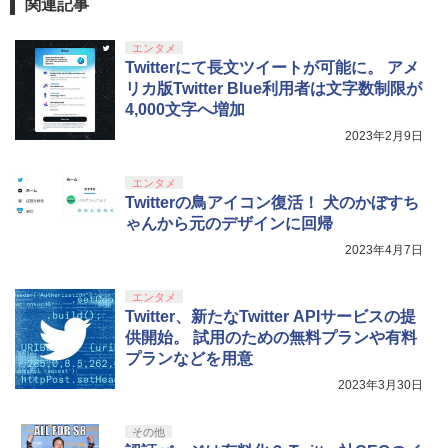
関連記事
￥10,780
エンタメ
Twitterにて長文ツイートが可能に。 アメ
リカ版Twitter Blue利用者は文字数制限が
劇場版「鬼滅の刃」無限城編 第一章 猗
4,000文字へ増加
4
窩座再来 完全生産限定版 [Blu-ray]
2023年2月9日
￥8,698
エンタメ
Twitterの鳥アイコン復活！ 犬のかぼすち
ゃんから元のデザインに回帰
【Amazon.co.jp限定】劇場版モノノ怪
2023年4月7日
5
第三章 蛇神 (オリジナル特典:オリジナル
巾着＋メーカー特典:【坤と離】二振りの
エンタメ
剣、十翼より来たる！スタジオ描き下ろ
Twitter、新たなTwitter APIサービスの提
しイラストボード付) [DVD]
供開始。 試用のための無料プランや有料
￥8,800
プランなどを用意
2023年3月30日
その他