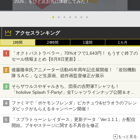
2026」をひと足お先に体験してみた！
●
●
●
●
●
●
●
アクセスランキング
1時間
24時間
1週間
1カ月
「オクトパストラベラー」70%オフで1,643円！ もうすぐ終了の
セール情報まとめ【8月8日更新】
ニンテンドーeショップでは「大神 絶景版」が67%オフで990円
後藤隆幸氏アニメーター活動45年周年記念展開催！ 「攻殻機動
隊 S.A.C.」など生原画、総作画監督修正が展示
そらザウルスやギャルきち、団長の吉野家Tシャツも！
「hololive Splash T-Party!」全Tシャツラインナップ公開＆オン
ライン販売開始
ファミマで「ポケモンフレンダ」ピカチュウ&ゼラオラのフレン
ダピックがもらえるキャンペーン開催！
「スプラトゥーン レイダース」更新データ「Ver.1.1.1」が配信
開始。ブキやステージに関する不具合を修正
もっと見る