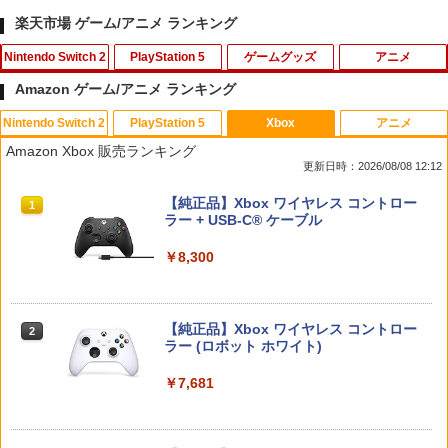
楽天市場 ゲーム/アニメ ランキング
Nintendo Switch 2
PlayStation 5
ゲームグッズ
アニメ
Amazon ゲーム/アニメ ランキング
Nintendo Switch 2
PlayStation 5
Xbox
アニメ
METAL GEAR SOLID : MASTER COLL
PS5コントローラー用 アナログスティッ
バイオハザード:デスアイランド スペシ
1
1
1
Amazon Xbox 販売ランキング
ECTION Vol.2 【Switch2】 RL204-J1
クカバープラス ブラック デュアルセン
ャル・プライス【Blu-ray】 [ 羽住英一郎
更新日時：2026/08/08 12:12
ス デュアルショック対応 コロンバスサ
]
ークル CC-P5ASP-BK 【メール便送料無
￥5,676
スプラトゥーン レイダース|オンライン
PlayStation 5 デジタル・エディション
【純正品】Xbox ワイヤレス コントロー
料】 【最強翌日配送】
1
1
1
￥1,369
コード版
日本語専用 Console Language: Japan
ラー + USB-C® ケーブル
ese only (CFI-2200B01)
￥980
￥5,832
￥8,300
￥55,000
【当店独自で＋P10倍★要エントリー】
新劇場版銀魂 -吉原大炎上ー (完全生産限
2
2
【中古】[Switch2] スプラトゥーン レイ
定版)【Blu-ray】 [ 杉田智和 ]
ダース(Splatoon Raiders) 任天堂(2026
【中古】【18歳以上対象】アサシン クリ
2
0723)
【純正品】Xbox ワイヤレス コントロー
ード ミラージュソフト:プレイステーシ
2
￥7,722
スプラトゥーン レイダース -Switch2
Beast of Reincarnation -PS5 【特典】
ラー (ロボット ホワイト)
2
ョン5ソフト／アクション・ゲーム
2
プロダクトコード 封入
￥6,720
￥6,446
￥7,681
￥1,620
￥7,286
【通常版 Blu-ray/DVD】【場面写クリア
3
【ダイヤ・プラチナ会員様限定！エント
カード3枚セット（竈門炭治郎、冨岡義
3