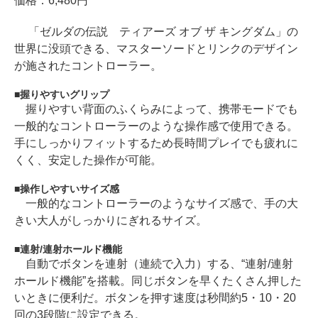
価格：6,480円
「ゼルダの伝説 ティアーズ オブ ザ キングダム」の
世界に没頭できる、マスターソードとリンクのデザイン
が施されたコントローラー。
握りやすいグリップ
握りやすい背面のふくらみによって、携帯モードでも
一般的なコントローラーのような操作感で使用できる。
手にしっかりフィットするため長時間プレイでも疲れに
くく、安定した操作が可能。
操作しやすいサイズ感
一般的なコントローラーのようなサイズ感で、手の大
きい大人がしっかりにぎれるサイズ。
連射/連射ホールド機能
自動でボタンを連射（連続で入力）する、“連射/連射
ホールド機能”を搭載。同じボタンを早くたくさん押した
いときに便利だ。ボタンを押す速度は秒間約5・10・20
回の3段階に設定できる。