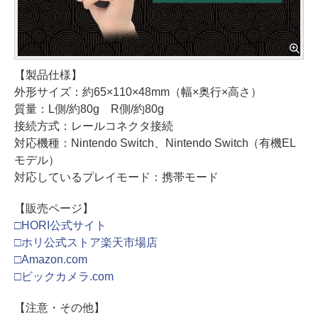
【製品仕様】
外形サイズ：約65×110×48mm（幅×奥行×高さ）
質量：L側/約80g R側/約80g
接続方式：レールコネクタ接続
対応機種：Nintendo Switch、Nintendo Switch（有機EL
モデル）
対応しているプレイモード：携帯モード
【販売ページ】
□HORI公式サイト
□ホリ公式ストア楽天市場店
□Amazon.com
□ビックカメラ.com
【注意・その他】