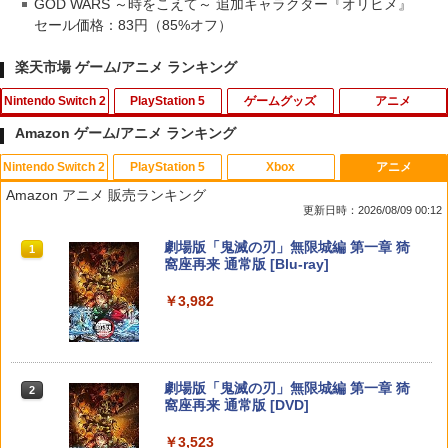
GOD WARS ～時をこえて～ 追加キャラクター『オリヒメ』
セール価格：83円（85%オフ）
楽天市場 ゲーム/アニメ ランキング
Nintendo Switch 2
PlayStation 5
ゲームグッズ
アニメ
Amazon ゲーム/アニメ ランキング
Nintendo Switch 2
PlayStation 5
Xbox
アニメ
Joy-Con 2 充電グリップ
Call of Duty： Black Ops 6 PS5ソフ
【中古】ぷよぷよ通 決定盤
1
1
1
Amazon アニメ 販売ランキング
ト Z指定
更新日時：2026/08/09 00:12
￥3,876
￥358
￥1,772
スプラトゥーン レイダース|オンライン
PlayStation 5 デジタル・エディション
【純正品】Xbox ワイヤレス コントロー
劇場版「鬼滅の刃」無限城編 第一章 猗
1
1
1
1
コード版
日本語専用 Console Language: Japan
ラー + USB-C® ケーブル
窩座再来 通常版 [Blu-ray]
ese only (CFI-2200B01)
￥5,832
￥8,300
￥3,982
【中古】アイドルマスター アニメ & G4
2
スプラトゥーン レイダース
2
￥55,000
U!パック VOL.8
【中古】FINAL FANTASY XVIソフト:プ
2
レイステーション5ソフト／ロールプレ
￥6,507
イング・ゲーム
￥410
【純正品】Xbox ワイヤレス コントロー
2
スプラトゥーン レイダース -Switch2
劇場版「鬼滅の刃」無限城編 第一章 猗
Beast of Reincarnation -PS5 【特典】
ラー (ロボット ホワイト)
2
2
￥2,320
2
窩座再来 通常版 [DVD]
プロダクトコード 封入
￥6,449
￥7,681
￥3,523
【中古】グランツーリスモ4
￥7,286
3
任天堂 【Switch2】スプラトゥーン レイ