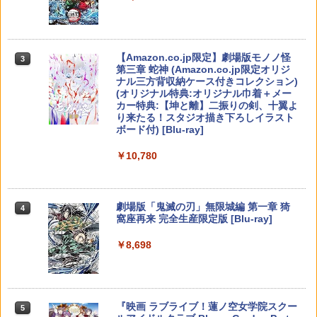
3
ダース [BEE-P-AADLA NSW2 スプラト
＼20%OFF★在庫処分／【最新型】PS5
3
￥470
ゥ-ン レイダ-ス]
収納ケース 専用カバー PS5リモートプレ
ーヤー SONY PlayStation Portal コント
【純正品】Xbox ワイヤレス コントロー
3
ローラー用 ガラスフィルム付き 強化ガ
ラー (カーボンブラック)
￥6,700
Nintendo Switch 2(日本語・国内専用)
【Amazon.co.jp限定】劇場版モノノ怪
【純正品】ディスクドライブ(CFI-ZDD1
3
3
ラス 保護ケース ハードケース 収納バッ
3
第三章 蛇神 (Amazon.co.jp限定オリジ
J) PlayStation 5
グ 軽量 手提げかばん 液晶保護高透過率
【中古】I.Q FINAL
￥8,020
4
ナル三方背収納ケース付きコレクション)
￥55,491
キズ 飛散防止
(オリジナル特典:オリジナル巾着＋メー
￥11,980
￥476
【楽天ブックス限定特典】ドンキーコン
4
カー特典:【坤と離】二振りの剣、十翼よ
￥2,380
グ バナンザ(「スーパーマリオ」ステッ
り来たる！スタジオ描き下ろしイラスト
カー2種)
【純正品】Xbox 充電式バッテリー + US
4
ボード付) [Blu-ray]
B-C ケーブル
【純正品】DualSense ワイヤレスコン
ニンテンドープリペイド番号 9000円|オ
4
￥7,902
4
￥10,780
トローラー ミッドナイト ブラック(CFI-
【中古】【18歳以上対象】明末：ウツロ
ンラインコード版
￥2,618
4
ZCT2J01)
ノハネソフト:プレイステーション5ソフ
【中古】エースコンバット04 シャッター
5
ト／ロールプレイング・ゲーム
ドスカイ
￥9,000
￥10,737
【楽天ブックス限定特典】スプラトゥー
5
劇場版「鬼滅の刃」無限城編 第一章 猗
4
￥3,050
￥592
ン レイダース(メッシュトートバッグ
窩座再来 完全生産限定版 [Blu-ray]
【国内正規品】Thrustmaster スラスト
（アクリルチャーム付き）)
5
マスター TH8S シフター - PC、PS4、P
ニンテンドープリペイド番号 5000円|オ
5
￥8,698
【純正品】DualSense ワイヤレスコン
S5、PS5 Pro、Xbox One、Xbox Serie
ンラインコード版
5
￥7,480
トローラー(CFI-ZCT2J)
s X|S 対応の高精度 H パターン シフター
【中古】SILENT HILL 2ソフト:プレイス
5
テーション5ソフト／アクション・ゲー
￥5,000
ム
￥10,737
￥14,141
『映画 ラブライブ！蓮ノ空女学院スクー
5
￥4,360