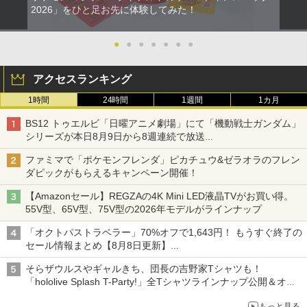
2026」をひと足お先に体験してみた！
●
●
●
●
●
●
●
アクセスランキング
1時間
24時間
1週間
1カ月
BS12 トゥエルビ「日曜アニメ劇場」にて「機動戦士ガンダム」
シリーズが本日8月9日から8週連続で放送
初回は「機動戦士ガンダム【HDリマスター版】」
ファミマで「ポケモンフレンダ」ピカチュウ&ゼラオラのフレン
ダピックがもらえるキャンペーン開催！
【Amazonセール】REGZAの4K Mini LED液晶TVがお買い得。
55V型、65V型、75V型の2026年モデルがラインナップ
「オクトパストラベラー」70%オフで1,643円！ もうすぐ終了の
セール情報まとめ【8月8日更新】
ニンテンドーeショップでは「大神 絶景版」が67%オフで990円
そらザウルスやギャルきち、団長の吉野家Tシャツも！
「hololive Splash T-Party!」全Tシャツラインナップ公開＆オン
ライン販売開始
もっと見る