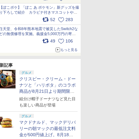
【ぽこポケ】「ぽこ あ ポケモン」新グッズを撮
り下ろしで紹介 カラビナ付きマスコットやス
クエアポーチが仲間入り
52
283
pic.x.com/XmVAgBxaW5
任天堂、令和8年熊本地震で被災したSwitch2な
どの無償修理を実施。義援金5,000万円の寄付
も発表 pic.x.com/BAYsMfUfUC
49
106
もっと見る
新記事
グルメ
クリスピー・クリーム・ドー
ナツと「ハリポタ」のコラボ
商品が8月21日より期間限定
で発売
組分け帽子ドーナツなど見た目
も楽しい商品が登場
グルメ
マクドナルド、マックデリバ
リーの朝マックの最低注文料
金が500円値上げ。8月18日