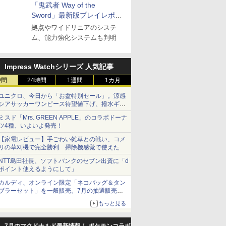
「鬼武者 Way of the
Sword」最新版プレイレポー
ト
拠点やワイドリニアのシステ
ム、能力強化システムも判明
Impress Watchシリーズ 人気記事
時間
24時間
1週間
1カ月
ユニクロ、今日から「お盆特別セール」。涼感
シアサッカーワンピース待望値下げ、撥水ギア
ショーツは1990円に
ミスド「Mrs. GREEN APPLE」のコラボドーナ
ツ4種、いよいよ発売！
【家電レビュー】手ごわい雑草との戦い、コメ
リの草刈機で完全勝利 掃除機感覚で使えた
NTT島田社長、ソフトバンクのセブン出資に「d
ポイント使えるようにして」
カルディ、オンライン限定「ネコバッグ＆タン
ブラーセット」を一般販売。7月の抽選販売の
当選無効分
もっと見る