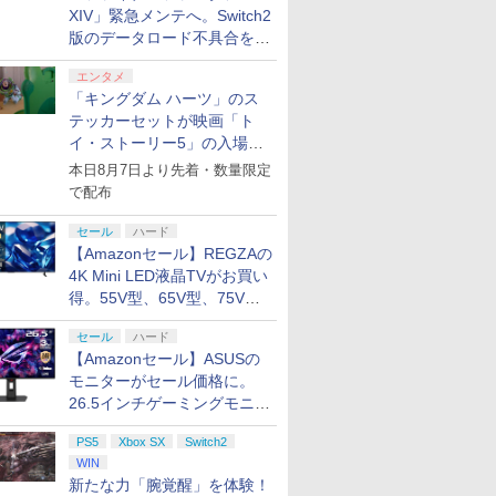
XIV」緊急メンテへ。Switch2
版のデータロード不具合を最
適化
エンタメ
「キングダム ハーツ」のス
テッカーセットが映画「ト
イ・ストーリー5」の入場特
典として配布決定！
本日8月7日より先着・数量限定
で配布
セール
ハード
【Amazonセール】REGZAの
4K Mini LED液晶TVがお買い
得。55V型、65V型、75V型
の2026年モデルがラインナ
セール
ハード
ップ
【Amazonセール】ASUSの
モニターがセール価格に。
26.5インチゲーミングモニタ
ー「ROG Strix OLED
PS5
Xbox SX
Switch2
XG27ACDMS」限定モデルも
WIN
お買い得
新たな力「腕覚醒」を体験！