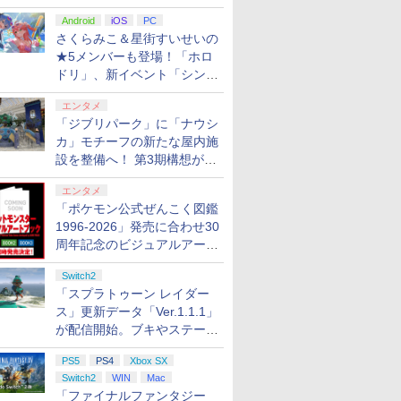
Android
iOS
PC
さくらみこ＆星街すいせいの
★5メンバーも登場！「ホロ
ドリ」、新イベント「シンク
ロする夏のスパークル」がス
エンタメ
タート
「ジブリパーク」に「ナウシ
カ」モチーフの新たな屋内施
設を整備へ！ 第3期構想が公
開
エンタメ
「ポケモン公式ぜんこく図鑑
1996-2026」発売に合わせ30
周年記念のビジュアルアート
ブック3冊同時発売が決定
Switch2
「スプラトゥーン レイダー
ス」更新データ「Ver.1.1.1」
が配信開始。ブキやステージ
に関する不具合を修正
PS5
PS4
Xbox SX
Switch2
WIN
Mac
「ファイナルファンタジー