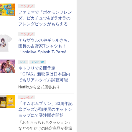
より1,500円から受付
エンタメ
ファミマで「ポケモンフレン
ダ」ピカチュウ&ゼラオラの
フレンダピックがもらえるキ
ャンペーン開催！
エンタメ
そらザウルスやギャルきち、
団長の吉野家Tシャツも！
「hololive Splash T-Party!」
全Tシャツラインナップ公開
PS5
Xbox SX
＆オンライン販売開始
ネトフリで公開予定
「GTA6」新映像は日本国内
でもリアルタイム試聴可能。
しかも日本語字幕付き
Netflixから公式回答あり
エンタメ
「ポムポムプリン」30周年記
念グッズが郵便局のネットシ
ョップにて受注販売開始
「おもちもちもちクッション」
など今年だけの限定商品が登場