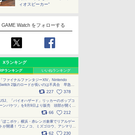
ィオスピーカー”
GAME Watch をフォローする
Xランキング
RPランキング
いいねランキング
「ファイナルファンタジーXIV」Nintendo
Switch 2版のロードが長いのは不具合 早急に
アップデートできるよう対応中
227
378
pic.x.com/s9S3nRCAGa
USJ、「バイオハザード」リッカーのポップコ
ーンバケツ」を9月9日より販売 頭部が開く仕
組み。味は恐怖を堪のう「味噌フレーバー」
66
212
pic.x.com/81MuXGahVM
「ぽこポケ」横浜・赤レンガ倉庫でリアルゲー
トが開通！ ワニノコ、ミズゴロウ、アシマリ登
場シーンをレポート pic.x.com/LDgEByVl6D
62
230