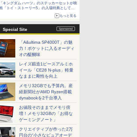
「キングダム ハーツ」のステッカーセットが映
「特製ガーリックマヨソース」を使用した超大
画「トイ・ストーリー5」の入場特典として配
型チーズバーガー
布決定！
もっと見る
本日8月7日より先着・数量限定で配布
Special Site
「A&ultima SP4000T」の魅
力！ポケットに入るオーディ
オの醍醐味
レイズ鍛造1ピースアルミホ
イール「CE28 N-plus」軽量
なままに剛性を向上
メモリ32GBでも予算内。産
経新聞社がAMD Ryzen搭載
dynabookを2千台導入
お値段そのままでメモリ倍
増！メモリ32GBの「お得な
ゲーミングノート」
クリエイティブが作った2万
円台の“小さなピュアオーデ