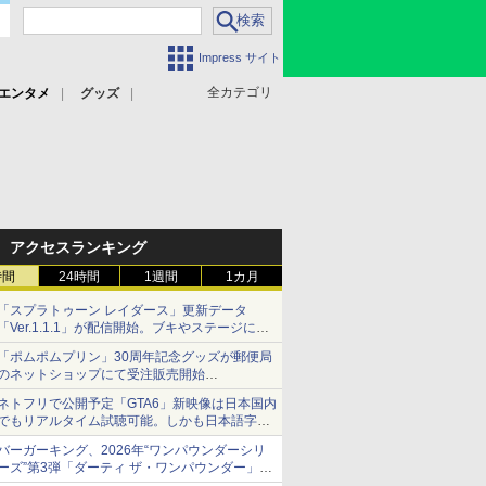
Impress サイト
全カテゴリ
エンタメ
グッズ
アクセスランキング
時間
24時間
1週間
1カ月
「スプラトゥーン レイダース」更新データ
「Ver.1.1.1」が配信開始。ブキやステージに関
する不具合を修正
「ポムポムプリン」30周年記念グッズが郵便局
のネットショップにて受注販売開始
「おもちもちもちクッション」など今年だけの
ネトフリで公開予定「GTA6」新映像は日本国内
限定商品が登場
でもリアルタイム試聴可能。しかも日本語字幕
付き
バーガーキング、2026年“ワンパウンダーシリ
Netflixから公式回答あり
ーズ”第3弾「ダーティ ザ・ワンパウンダー」を
8月7日発売