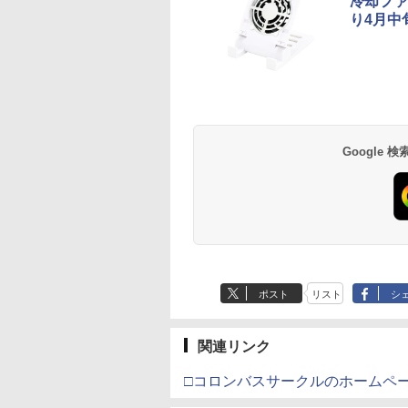
冷却ファ
り4月中
Google
ポスト
リスト
シ
関連リンク
□コロンバスサークルのホームペ