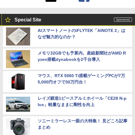
Special Site
AIスマートノートのiFLYTEK「AINOTE 2」は
なぜ魅力的なのか？
メモリ32GBでも予算内。産経新聞社がAMD R
yzen搭載dynabookを2千台導入
マウス、RTX 5060 Ti搭載ゲーミングPCが7万
5,000円オフで30万円台！
レイズ鍛造1ピースアルミホイール「CE28 N-p
lus」軽量なままに剛性を向上
ソニーミラーレス一眼の大特集！ 見どころ記事
まとめ