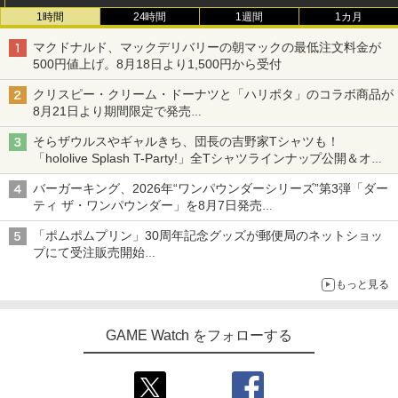
1時間
24時間
1週間
1カ月
マクドナルド、マックデリバリーの朝マックの最低注文料金が
500円値上げ。8月18日より1,500円から受付
クリスピー・クリーム・ドーナツと「ハリポタ」のコラボ商品が
8月21日より期間限定で発売
組分け帽子ドーナツなど見た目も楽しい商品が登場
そらザウルスやギャルきち、団長の吉野家Tシャツも！
「hololive Splash T-Party!」全Tシャツラインナップ公開＆オン
ライン販売開始
バーガーキング、2026年“ワンパウンダーシリーズ”第3弾「ダー
ティ ザ・ワンパウンダー」を8月7日発売
「特製ガーリックマヨソース」を使用した超大型チーズバーガー
「ポムポムプリン」30周年記念グッズが郵便局のネットショッ
プにて受注販売開始
「おもちもちもちクッション」など今年だけの限定商品が登場
もっと見る
GAME Watch をフォローする