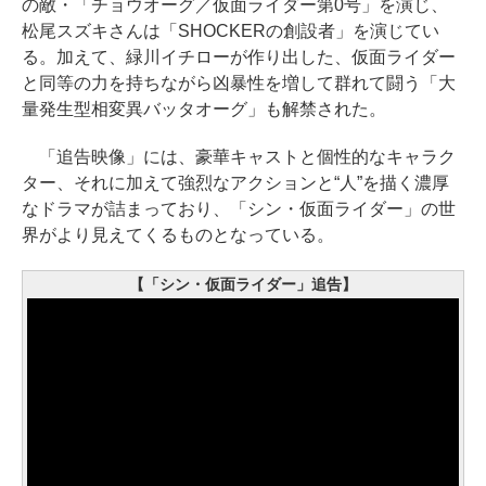
の敵・「チョウオーグ／仮面ライダー第0号」を演じ、
松尾スズキさんは「SHOCKERの創設者」を演じてい
る。加えて、緑川イチローが作り出した、仮面ライダー
と同等の力を持ちながら凶暴性を増して群れて闘う「大
量発生型相変異バッタオーグ」も解禁された。
「追告映像」には、豪華キャストと個性的なキャラク
ター、それに加えて強烈なアクションと“人”を描く濃厚
なドラマが詰まっており、「シン・仮面ライダー」の世
界がより見えてくるものとなっている。
【「シン・仮面ライダー」追告】