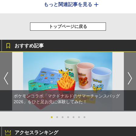
もっと関連記事を見る
トップページに戻る
おすすめ記事
ポケモンコラボ「マクドナルドのサマーチャンスバッグ
2026」をひと足お先に体験してみた！
●
●
●
●
●
●
●
アクセスランキング