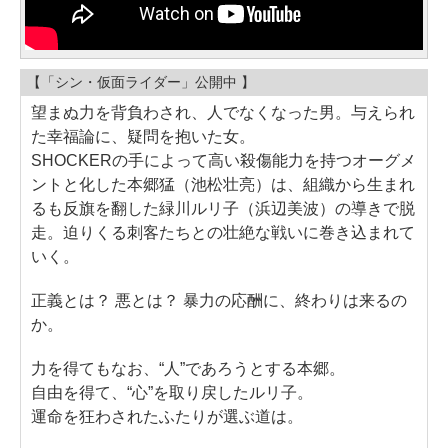
【「シン・仮面ライダー」公開中 】
望まぬ力を背負わされ、人でなくなった男。与えられ
た幸福論に、疑問を抱いた女。
SHOCKERの手によって高い殺傷能力を持つオーグメ
ントと化した本郷猛（池松壮亮）は、組織から生まれ
るも反旗を翻した緑川ルリ子（浜辺美波）の導きで脱
走。迫りくる刺客たちとの壮絶な戦いに巻き込まれて
いく。
正義とは？ 悪とは？ 暴力の応酬に、終わりは来るの
か。
力を得てもなお、“人”であろうとする本郷。
自由を得て、“心”を取り戻したルリ子。
運命を狂わされたふたりが選ぶ道は。