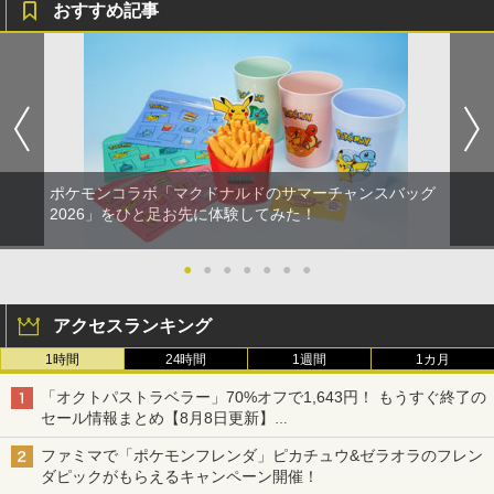
おすすめ記事
ポケモンコラボ「マクドナルドのサマーチャンスバッグ
2026」をひと足お先に体験してみた！
●
●
●
●
●
●
●
アクセスランキング
1時間
24時間
1週間
1カ月
「オクトパストラベラー」70%オフで1,643円！ もうすぐ終了の
セール情報まとめ【8月8日更新】
ニンテンドーeショップでは「大神 絶景版」が67%オフで990円
ファミマで「ポケモンフレンダ」ピカチュウ&ゼラオラのフレン
ダピックがもらえるキャンペーン開催！