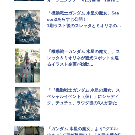
オープニングテーマはyama「slash」
に
「機動戦士ガンダム 水星の魔女」Sea
son2あらすじ公開！
1期ラスト後のスレッタとミオリネの関
係が気になるあらすじ
「機動戦士ガンダム 水星の魔女」、ス
レッタ＆ミオリネが観光スポットを巡
るイラスト企画が始動
第1弾は「東京都・ハチ公前広場」。放
送開始まで毎日1枚ずつ公開
「『機動戦士ガンダム 水星の魔女』ス
ペシャルイベント（仮）」にシャディ
ク、チュチュ、ラウダ役の3人が新たに
出演決定！
「ガンダム 水星の魔女」より“グエル