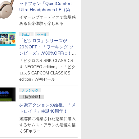
ッドフォン「QuietComfort
Ultra Headphones LE（第2
世代）」などお買い得価格で
イマーシブオーディオで臨場感
7
8
9
10
登場
ある音楽体験が楽しめる
Switch
セール
「ピクロス」シリーズが
20％OFF・「ワーキング ゾ
ンビーズ」が80%OFFに！
「ジュピターサマーセール
「ピクロスS SNK CLASSICS
モンスト
ぽこ あ ポケモン
インディ・ジョーンズ/
[Switch 2] カービィの
【特典】ド
2026」開催
＆ NEOGEO edition」・「ピク
ムストレン
大いなる円環 Switch2
エアライダー （ダウン
ストVII Re
￥7,880
h2版(【早
ソフト【ネコポス便】
ロード版） ※6,400ポ
Nintendo
ロスS CAPCOM CLASSICS
典】プレ
イントまでご利用可 ■
(40周年
edition」が初セール
￥7,913
￥7,979
￥7,987
ク＋「デ
ルチャーム
ゲーム」
クラシック
カード)
【特別企画】
探索アクションの始祖、「メ
トロイド」生誕40周年！
7
7
8
8
9
9
10
10
迷路状に構築された惑星に潜入
するサムス・アランの活躍を描
くSFホラー