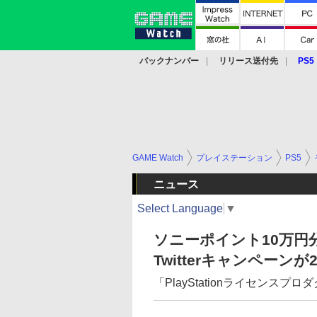
バックナンバー
リリース送付先
PS5
モバイル
eスポーツ
クラウド
PS
GAME Watch
プレイステーション
PS5
ニュース
Select Language
▼
ソニーポイント10万円分
Twitterキャンペーン
「PlayStationライセンス