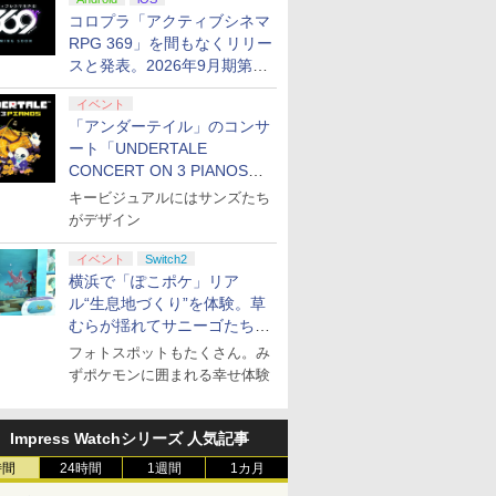
ぬいぐるみが当たる
コロプラ「アクティブシネマ
RPG 369」を間もなくリリー
スと発表。2026年9月期第3
四半期決算にて
イベント
「アンダーテイル」のコンサ
ート「UNDERTALE
CONCERT ON 3 PIANOS」
のチケット情報が公開
キービジュアルにはサンズたち
がデザイン
イベント
Switch2
横浜で「ぽこポケ」リア
ル“生息地づくり”を体験。草
むらが揺れてサニーゴたちが
登場！
フォトスポットもたくさん。み
ずポケモンに囲まれる幸せ体験
Impress Watchシリーズ 人気記事
時間
24時間
1週間
1カ月