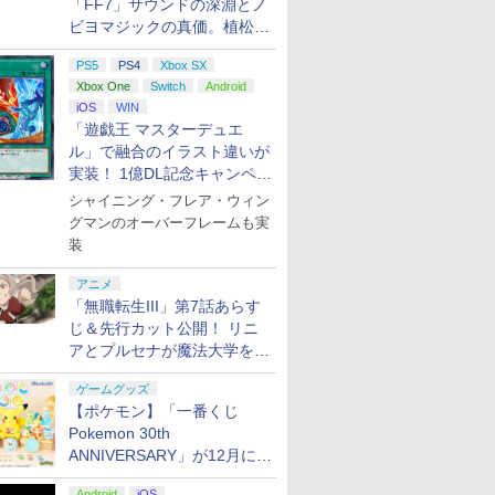
「FF7」サウンドの深淵とノ
ビヨマジックの真価。植松伸
夫氏による「ff vol.7」一挙レ
PS5
PS4
Xbox SX
ポート
Xbox One
Switch
Android
iOS
WIN
「遊戯王 マスターデュエ
ル」で融合のイラスト違いが
実装！ 1億DL記念キャンペー
ン開催
シャイニング・フレア・ウィン
グマンのオーバーフレームも実
装
アニメ
「無職転生III」第7話あらす
じ＆先行カット公開！ リニ
アとプルセナが魔法大学を卒
業
ゲームグッズ
【ポケモン】「一番くじ
Pokemon 30th
ANNIVERSARY」が12月に再
販決定！ ピカチュウたちの
Android
iOS