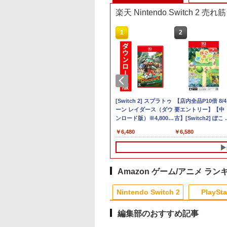
楽天 Nintendo Switch 2 
10
1
2
itch 2] カービィの
【特典】ドラゴンクエ
[Switch 2] スプラトゥ
【店内全品P10倍 8/
ライダー （ダウン
ストVII Reimagined
ーン レイダース（ダウ
要エントリー】【中
ド版） ※6,400ポ
NintendoSwitch2版
ンロード版）※4,800ポ
古】[Switch2] ぽこ
トまでご利用可 ■
(40周年スライムアクリ
イントまでご利用可 ■
ポケモン(20260305)
979
￥7,987
￥6,480
￥6,580
ルチャーム)
Amazon ゲーム/アニメ ラン
10
10
1
1
1
2
2
2
Nintendo Switch 2
PlaySta
編集部のおすすめ記事