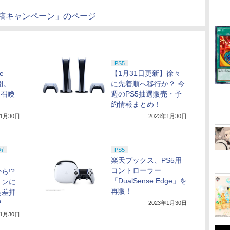
er投稿キャンペーン」のページ
PS5
e
【1月31日更新】徐々
公開。
に先着順へ移行か？ 今
は召喚
週のPS5抽選販売・予
！
約情報まとめ！
年1月30日
2023年1月30日
ガ
PS5
楽天ブックス、PS5用
コントローラー
ら!?
「DualSense Edge」を
ョンに
再販！
納差押
中
2023年1月30日
年1月30日