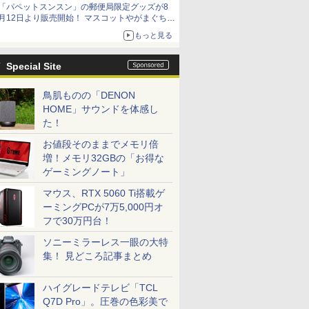
「パペットスンスン」の郵便局限定グッズが8
イマーシブオーディオで臨場感ある音楽体験が
月12日より販売開始！ マスコットやがまぐち、
楽しめる
レターセットなどが登場
もっと見る
Special Site
鳥肌ものの「DENON
HOME」サウンドを体感し
た！
お値段そのままでメモリ倍
増！メモリ32GBの「お得な
ゲーミングノート」
マウス、RTX 5060 Ti搭載ゲ
ーミングPCが7万5,000円オ
フで30万円台！
ソニーミラーレス一眼の大特
集！ 見どころ記事まとめ
ハイグレードテレビ「TCL
Q7D Pro」。圧巻の色彩美で