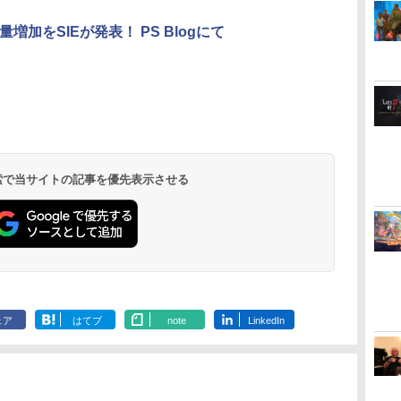
3
3
3
3
4
4
4
4
5
5
5
5
6
6
6
6
量増加をSIEが発表！ PS Blogにて
[Switch
維
ス
】
＼マラソン期間P2倍！
モンスターボールケー
JUNK WORLD(通常版)
JDM：ジャパニーズド
【全品ポイント10倍！
銀河特急 ミルキー☆サ
＼10%OFFクーポン／
[Switch] Nintendo
舞台「KING OF
DEATH STR
【楽天ブック
ト
／【ゲームショップ店
ス ポケモンgo Plus 多
【Blu-ray】 [ 松岡草子
リフトマスター
要エントリー】【期間
ブウェイ(特装限定版)
PS5 slim スタンド PS5
Switch Online + 追加
PRISM-Your Endless
2: ON THE 
着特典+先着
￥4,400
]
の
員監修】☆最大1年間保
機能保護ケース プラス
]
限定セール】HORI
【Blu-ray】 [ 寺澤百花
縦置き 冷却 スタンド
パック個人プラン12か
Call-み～んなきらめ
場版銀魂 -吉
￥3,388
￥4,889
証☆【すぐ届く＆送料
用ケース 保護ケース 収
HORI HORIドラゴンク
]
PS5コントローラー充
月（365日間）利用券
け！キンプリ☆ツアー
ー (完全生産
￥2,530
￥1,680
￥5,271
￥5,420
￥7,480
￥3,780
￥5,900
￥8,800
￥9,900
無料！】psポータル ケ
納ボック スポークボー
エストホリパッド
電 2台同時充電 3段階
（ダウンロード版）
ズ」【Blu-ray】 [ 田村
【Blu-ray】
ダ
ー
無
Nintendo Switch 2(日
【純正品】ディスクド
Xbox プリペイドカー
劇場版「鬼滅の刃」無
ニンテンドープリペイ
【純正品】DualSense
【純正品】Xbox ワイ
『映画 ラブライブ！蓮
ニンテンドープリペイ
【純正品】DualSense
Xbox プリペイドカー
劇場版「鬼滅の刃」無
ニンテンドー
プレイステー
【純正品】Xb
ヤマトよ永遠
ース PS5 収納ケース
ル用ポータブルケース
forWindowsPC【中
冷却 PS5ディスク-デジ
※1,000ポイントまでご
升吾 ]
きおろしイラ
コ
座再
本語・国内専用)
ライブ(CFI-ZDD1J)
ド 1,000円 デジタルコ
限城編 第一章 猗窩座再
ド番号 9000円|オンラ
ワイヤレスコントロー
ヤレス コントローラー
ノ空女学院スクールア
ド番号 5000円|オンラ
ワイヤレスコントロー
ド 5,000円 デジタルコ
限城編 第一章 猗窩座
ド番号 1000
トアチケット 10
ヤレス コン
REBEL3199 7 
playstation portal ケ
古】
タル兼用 冷却ファン
利用可
トートバッグ
コ
フト
PlayStation 5
ード 【旧 Xbox ギフト
来 完全生産限定版
インコード版
ラー ミッドナイト ブ
+ USB-C® ケーブル
イドルクラブ Bloom
インコード版
ラー(CFI-ZCT2J)
ード 【旧 Xbox ギフト
再来 完全生産限定版
インコード版
オンラインコ
(ロボット ホ
ray]
ース プレイステーショ
充電指示ランプ付
伏兎)+描きお
￥55,095
ン
カード】 [オンライン
[Blu-ray]
ラック(CFI-ZCT2J01)
Garden Party』Blu-
カード】 [オンライン
[DVD]
ン ポータル ケース ps
RGBライト 収納 多機
キャラステッカー
 検索で当サイトの記事を優先表示させる
￥11,849
￥1,000
￥8,698
￥9,000
￥10,737
￥8,300
￥8,589
￥5,000
￥10,737
￥5,000
￥7,828
￥1,000
￥10,000
￥7,681
￥8,760
コード]
ray（特装限定版）
コード]
portal playstation ケ
能 USBケーブル付
田智和 ]
ース 本体 ケース psポ
ータブル psポータル
ェア
はてブ
note
LinkedIn