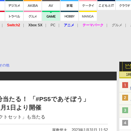
Switch2
Xbox SX
PC
アニメ
テーマパーク
グルメ
 Vita
3DS
アーケード
VR
その他
1
当たる！ 「#PS5であそぼう」
が2月1日より開催
プロダクトセット」も当たる
屋敷悠太
2023年1月31日 11:52