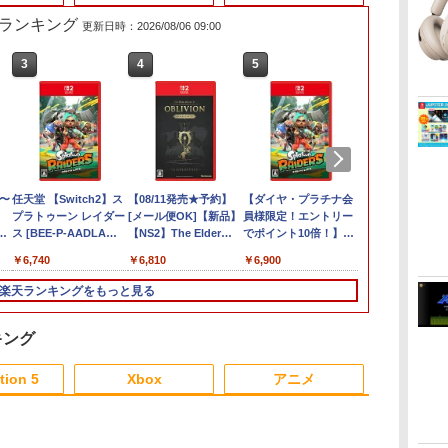
売れ筋ランキング
更新日時：2026/08/06 09:00
3
4
5
6
4〜
任天堂 【Switch2】ス
【08/11発売★予約】
【ダイヤ・プラチナ会
【特典】デジ
プラトゥーン レイダー
[メール便OK]【新品】
員様限定！エントリー
ーリー タイ
 あ
ス [BEE-P-AADLA
【NS2】The Elder
でポイント10倍！】
ジャー Switc
NSW2 スプラトゥ-ン
Scrolls IV: Oblivion
【メール便発送】【新
期購入封入特
￥6,740
￥6,810
￥6,900
￥6,943
レイダ-ス]
Remastered - Deluxe
品】任天堂 Nintendo
オーダーパッ
Edition[予約品]
Switch 2 ゲームソフト
ジモンカード
楽天ランキングをもっと見る
スプラトゥーン レイダ
プレイアブル
ース
キング
6
3
3
3
4
4
4
5
5
5
6
6
tion 5
Xbox
アニメ