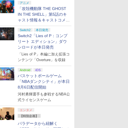
7
7
7
7
8
8
8
8
9
9
9
9
10
10
10
10
アニメ
「攻殻機動隊 THE GHOST
IN THE SHELL」第5話のキ
 2] ぽこ あ ポケモン エキスパンションパス（ダウンロード版）※3,200ポイントまでご利用可
ANDING
ス限定先
【特典】MARVEL
【楽天ブックス限定配
【ホリ公式】【SONY
【楽天ブックス限定配
鉄道にっぽん！
【国内盤ブルーレイ】
【特典】プ
【完全生産
ャスト情報＆キャストコメン
BEACH
特典】新劇
Tōkon: Fighting
送BOX】【楽天ブック
ライセンス商品】ファ
送パック】【楽天ブッ
RealPro 長距離運転！
【新品】上伊那ぼた
リッツ202
場版「鬼滅
ト、エンドカードを公開！
原大炎上
Souls(【早期購入封入
ス限定先着特典+先着特
イティングコマンダー
クス限定グッズ+楽天ブ
特急ひのとり 近畿日本
ん，酔へる姿は百合の
入封入特典
城編 第一
Switch2
本日発売
限定版)
特典】ロビーのアイテ
典】劇場版「鬼滅の
OCTA for
ックス限定先着特典
鉄道 編
花 1 特装版[初回出荷限
シ)
来【Blu-r
￥6,782
￥11,000
￥6,980
￥11,880
￥7,293
￥12,100
￥7,626
￥13,600
Switch2「Lies of P：コンプ
(アニメ描
ムセット)
刃」無限城編 第一章 猗
PlayStation®5,
+他】劇場版モノノ怪
定] 【B2026/7/1発売】
滅の刃 無限
プリペイ
ション ス
ox ワイ
に
ニンテンドープリペイ
【PS5】進撃の巨人３
【純正品】Xbox 充電
【Amazon.co.jp限
ニンテンドープリペイ
PlayStation 5 デジタ
【純正品】Xbox ワイ
【Amazon.co.jp限
ニンテンドープリペイ
プレイステーション ス
【純正品】Xbox Elite
宮﨑駿監督作品集
マリオカー
プレイステ
【国内正規
ヤマトよ永
スト使用
窩座再来(完全生産限定
PlayStation®4, PC
第三章 蛇神【Blu-
鬼滅 無限
リート エディション」ダウ
円|オンラ
,000円|
トローラー
[Blu-
ド番号 500円|オンライ
【メーカー特典あり】
式バッテリー + USB-C
定】劇場版「僕の心の
ド番号 2000円|オンラ
ル・エディション 日本
ヤレス コントローラー
定】ラブライブ！スー
ド番号 3000円|オンラ
トアチケット 15,000円
ワイヤレス コントロー
[Blu-ray]
-Switch2
トアチケット 
Thrustma
REBEL3199
(神威・阿
版)【Blu-ray】(かるた
PlayStation コントロ
ray】(2Lキャラファイ
ンロードが本日発売
ード版
ワイト)
ンコード版
【早期購入特典】「キ
ケーブル
ヤバイやつ」 Blu-
インコード版
語専用 (CFI-2200B01)
(カーボンブラック)
パースター!! Liella!
インコード版
|オンラインコード版
ラー Series 2 Core
オンライン
トマスター 
ray]
ろしミニ
+イベント抽選権+描き
ーラー HORI ホリ ゲー
ンマット+スマホショル
￥47,233
￥8,564
「Lies of P」本編に加え拡張コ
ャラクターエディット
ray（Amazon.co.jp特
+ ディスクドライブ
7th LoveLive! ～Fly!
Edition (ホワイト)
ター - PC
) [ 杉
下ろし色紙) [ 吾峠呼世
ム パッド おすすめ
ダー+【坤と離】二振り
￥500
￥9,680
￥2,618
￥8,800
￥2,000
￥66,849
￥8,020
￥27,500
￥3,000
￥15,000
￥18,753
￥3,000
￥14,141
￥8,760
パーツ：自由の翼パー
典：Blu-rayスリーブケ
(CFI-ZDD1J) セット
MUSIC WORLD♪～
PS5、PS5 
ンテンツ「Overture」を収録
晴 ]
PS5 コントローラー
の剣、十翼より来た
カー」DLC 同梱
ース） [Blu-ray]
Blu-ray BOX - Liella!
One、Xbox 
る！スタジオ描き下ろ
(ビジュアルシート11枚
対応の高精
しイラストボード) [ 神
Android
iOS
セット付き)
ン シフタ
谷浩史 ]
バスケットボールゲーム
「NBAダンクシティ」が本日
8月6日配信開始
河村勇輝選手も参戦するNBA公
式ライセンスゲーム
エンタメ
【特別企画】
パラデータから紐解く