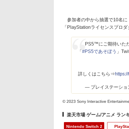
参加者の中から抽選で10名に「
「PlayStationライセンス
PS5™にご期待いた
「
#PS5であそぼう
」Tw
詳しくはこちら⇒
https:
— プレイステーション公式 
© 2023 Sony Interactive Entertainmen
楽天市場 ゲーム/アニメ ラン
Nintendo Switch 2
PlaySta