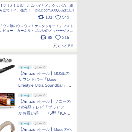
pic.x.com/Kgl04hZaeg
【マリオ】USJ、ボムヘイとメカクッパの「組
み立てトイ」発売！ pic.x.com/AXQ5uZzGEH
131
549
「ウマ娘のウマウマ！ケンタッキー！」フォト
レビュー カーネル・ゴルシのメッセージ入り
パッケージや描き下ろしトレカなどが登場
89
315
pic.x.com/PjnkR9vkXl
もっと見る
新記事
セール
ハード
【Amazonセール】BOSEの
サウンドバー「Bose
Lifestyle Ultra Soundbar」
や、サブウーファー「Bose
セール
ハード
Lifestyle Ultra Subwoofer」
【Amazonセール】ソニーの
などお買い得！
4K液晶テレビ「ブラビア」
がお買い得！ 75型「KJ-
75X75WL」などラインナッ
セール
ハード
プ
【Amazonセール】Boseのヘ