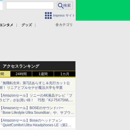
Impress サイト
全カテゴリ
エンタメ
グッズ
アクセスランキング
時間
24時間
1週間
1カ月
「無職転生III」第7話あらすじ＆先行カット公
開！ リニアとプルセナが魔法大学を卒業
【Amazonセール】ソニーの4K液晶テレビ「ブ
ラビア」がお買い得！ 75型「KJ-75X75WL」
などラインナップ
【Amazonセール】BOSEのサウンドバー
「Bose Lifestyle Ultra Soundbar」や、サブウー
ファー「Bose Lifestyle Ultra Subwoofer」など
【Amazonセール】Boseのヘッドフォン
お買い得！
「QuietComfort Ultra Headphones LE（第2世
代）」などお買い得価格で登場