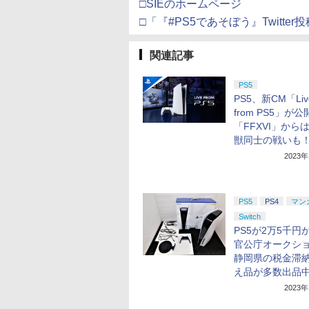
□SIEのホームページ
□「『#PS5であそぼう』Twitt
関連記事
PS5
PS5、新CM「Liv
from PS5」が
「FFXVI」から
獣同士の戦いも
2023
PS5
PS4
マン
Switch
PS5が2万5千円か
官公庁オークシ
静岡県の税金滞
え品が多数出品
2023