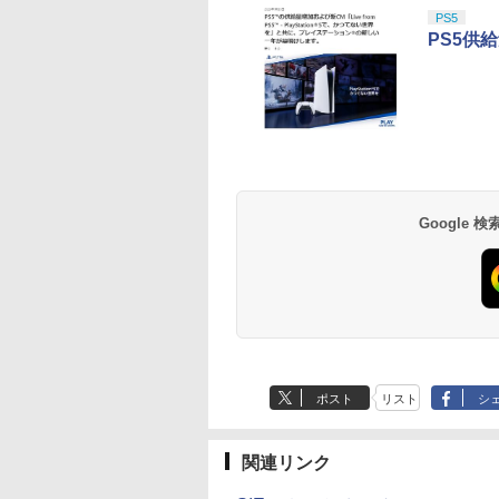
10
10
10
10
1
1
1
1
2
2
2
2
PS5
PS5供給
3,200ポイントまでご利用可
にっぽん！
内盤ブルーレイ】
【特典】プロ野球スピ
【完全生産限定版】劇
【PS5】龍が如く8
Newスーパーマリオブ
【中古】ズートピア
【新品】 龍が如く 
【中古】レイトン ミ
【中古】【未使用品
alPro 長距離運転！
品】上伊那ぼた
リッツ2026(【早期購
場版「鬼滅の刃」無限
ラザーズWii ノコノコ
MovieNEX [DVDのみ]
新! 極 PlayStation5
テリージャーニー カ
ズートピア2 [DVDの
￥1,800
ひのとり 近畿日本
酔へる姿は百合の
入封入特典】DLCチラ
城編 第一章 猗窩座再
エアホッケー
(PS5) [ゲームソフト
リーエイルと大富豪
み]
￥2,980
 編
1 特装版[初回出荷限
シ)
来【Blu-ray/DVD】鬼
陰謀DX - Switch
293
,100
￥7,626
￥13,600
￥1,218
￥2,280
￥2,409
￥3,480
【B2026/7/1発売】
滅の刃 無限城編 dvd
テンドープリペイ
イステーション ス
品】Xbox Elite
駿監督作品集
マリオカート ワールド
プレイステーション ス
【国内正規品】
ヤマトよ永遠に
スプラトゥーン レイダ
PlayStation 5 デジタ
Xbox プリペイドカー
劇場版「鬼滅の刃」無
スプラトゥーン レイ
Beast of
Xbox プリペイドカ
劇場版「鬼滅の刃」
鬼滅 無限城
号 3000円|オンラ
チケット 15,000円
ヤレス コントロー
-ray]
-Switch2
トアチケット 3,000円|
Thrustmaster スラス
REBEL3199 6 [Blu-
ース|オンラインコード
ル・エディション 日本
ド 10,000円 デジタルコ
限城編 第一章 猗窩座再
ース -Switch2
Reincarnation -PS5
ド 3,000円 デジタル
限城編 第一章 猗窩
コード版
ンラインコード版
Series 2 Core
オンラインコード版
トマスター TH8S シフ
ray]
版
語専用 Console
ード 【旧 Xbox ギフト
来 通常版 [Blu-ray]
【特典】プロダクト
ード 【旧 Xbox ギ
来 通常版 [DVD]
,233
￥8,564
￥6,455
tion (ホワイト)
ター - PC、PS4、
Language: Japanese
カード】 [オンライン
ード 封入
カード】 [オンライ
Google
000
,000
,753
￥3,000
￥14,141
￥8,760
￥5,832
￥55,000
￥10,000
￥3,964
￥7,286
￥3,000
￥3,523
PS5、PS5 Pro、Xbox
only (CFI-2200B01)
コード]
コード]
One、Xbox Series X|S
対応の高精度 H パター
ン シフター
ポスト
リスト
シ
関連リンク