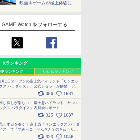
映画＆ゲームが極上体験に
GAME Watch をフォローする
Xランキング
RPランキング
いいねランキング
8月1日オープンの富士急ハイランド「サンエッ
クス パラダイス」、公式ショットが解禁 アト
ラクション、メニュー、グッズ写真を一覧で紹
386
1631
介 pic.x.com/bDYkq8oRFu
推し探しが楽しい！ 富士急ハイランド「サンエ
ックス パラダイス」内覧会レポート
pic.x.com/p718c0QB0k
325
1687
思わず目を引く！ 富士急「サンエックス パラダ
イス」で「すみっコ」ぺんぎん？のきゅうりド
ッグを食べてみた イラストそのままのメニュ
323
1046
ー化に挑戦。これが意外にもおいしい