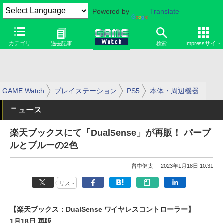
Powered by
Translate
カテゴリ
過去記事
検索
Impressサイト
GAME Watch
プレイステーション
PS5
本体・周辺機器
ニュース
楽天ブックスにて「DualSense」が再販！ パープ
ルとブルーの2色
畠中健太
2023年1月18日 10:31
リスト
【楽天ブックス：DualSense ワイヤレスコントローラー】
1月18日 再販