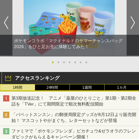
ポケモンコラボ「マクドナルドのサマーチャンスバッグ
2026」をひと足お先に体験してみた！
●
●
●
●
●
●
●
アクセスランキング
1時間
24時間
1週間
1カ月
第3期放送記念！ アニメ「薬屋のひとりごと」第1期・第2期全
話を「TVer」にて期間限定で順次無料配信開始
「パペットスンスン」の郵便局限定グッズが8月12日より販売開
始！ マスコットやがまぐち、レターセットなどが登場
ファミマで「ポケモンフレンダ」ピカチュウ&ゼラオラのフレン
ダピックがもらえるキャンペーン開催！