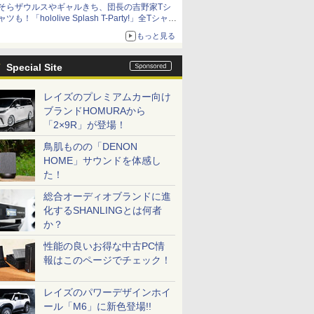
そらザウルスやギャルきち、団長の吉野家Tシ
ニンテンドーeショップでは「大神 絶景版」が
ャツも！「hololive Splash T-Party!」全Tシャツ
67%オフで990円
ラインナップ公開＆オンライン販売開始
もっと見る
Special Site
レイズのプレミアムカー向け
ブランドHOMURAから
「2×9R」が登場！
鳥肌ものの「DENON
HOME」サウンドを体感し
た！
総合オーディオブランドに進
化するSHANLINGとは何者
か？
性能の良いお得な中古PC情
報はこのページでチェック！
レイズのパワーデザインホイ
ール「M6」に新色登場!!