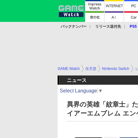
バックナンバー
リリース送付先
PS5
モバイル
eスポーツ
クラウド
PS
GAME Watch
任天堂
Nintendo Switch
ニュース
Select Language
▼
異界の英雄「紋章士」
イアーエムブレム エン