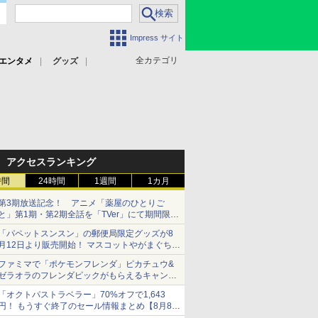
Impress サイト
全カテゴリ
エンタメ
グッズ
アクセスランキング
時間
24時間
1週間
1カ月
第3期放送記念！ アニメ「薬屋のひとりご
と」第1期・第2期全話を「TVer」にて期間限定
で順次無料配信開始
「パペットスンスン」の郵便局限定グッズが8
月12日より販売開始！ マスコットやがまぐち、
レターセットなどが登場
ファミマで「ポケモンフレンダ」ピカチュウ&
ゼラオラのフレンダピックがもらえるキャンペ
ーン開催！
「オクトパストラベラー」70%オフで1,643
円！ もうすぐ終了のセール情報まとめ【8月8日
更新】