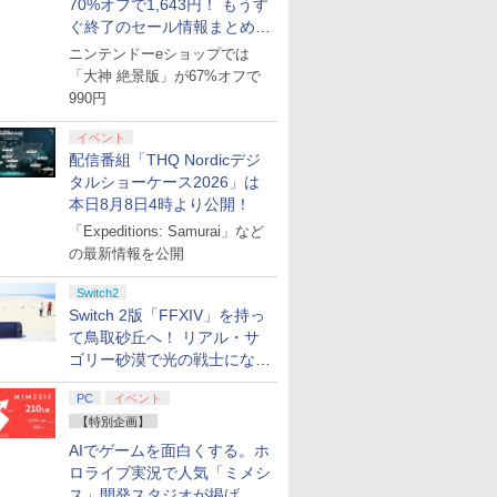
70%オフで1,643円！ もうす
ぐ終了のセール情報まとめ
【8月8日更新】
ニンテンドーeショップでは
「大神 絶景版」が67%オフで
990円
イベント
配信番組「THQ Nordicデジ
タルショーケース2026」は
本日8月8日4時より公開！
「Expeditions: Samurai」など
の最新情報を公開
Switch2
Switch 2版「FFXIV」を持っ
て鳥取砂丘へ！ リアル・サ
ゴリー砂漠で光の戦士になっ
てみた
PC
イベント
【特別企画】
AIでゲームを面白くする。ホ
ロライブ実況で人気「ミメシ
ス」開発スタジオが掲げ