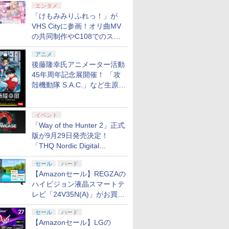
エンタメ
「けもみみりふれっ！」が
VHS Cityに参画！オリ曲MV
の共同制作やC108でのスペ
シャルコラボ広告を掲出
アニメ
後藤隆幸氏アニメーター活動
45年周年記念展開催！ 「攻
殻機動隊 S.A.C.」など生原
画、総作画監督修正が展示
イベント
「Way of the Hunter 2」正式
版が9月29日発売決定！
「THQ Nordic Digital
Showcase 2026」まとめ
セール
ハード
【Amazonセール】REGZAの
ハイビジョン液晶スマートテ
レビ「24V35N(A)」がお買い
得！
セール
ハード
【Amazonセール】LGの