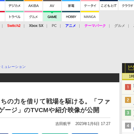
Switch2
Xbox SX
PC
アニメ
テーマパーク
グルメ
 Vita
3DS
アーケード
VR
シミュレーション
1
たちの力を借りて戦場を駆ける。「ファ
ゲージ」のTVCMや紹介映像が公開
吉田航平
2023年1月6日 17:27