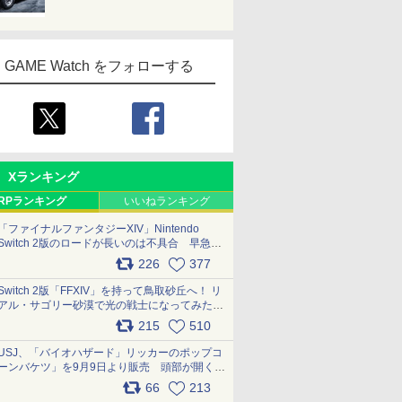
GAME Watch をフォローする
Xランキング
RPランキング
いいねランキング
「ファイナルファンタジーXIV」Nintendo
Switch 2版のロードが長いのは不具合 早急に
アップデートできるよう対応中
226
377
pic.x.com/s9S3nRCAGa
Switch 2版「FFXIV」を持って鳥取砂丘へ！ リ
アル・サゴリー砂漠で光の戦士になってみた
pic.x.com/qyOfL2uv1n
215
510
USJ、「バイオハザード」リッカーのポップコ
ーンバケツ」を9月9日より販売 頭部が開く仕
組み。味は恐怖を堪のう「味噌フレーバー」
66
213
pic.x.com/81MuXGahVM