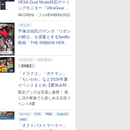
VESA Dual Mode対応ゲーミ
ングモニター「UltraGear
27G850A-B」がお買い得！
4K/240Hz・フルHD/480Hz対応
アニメ
手塚治虫氏のマンガ「リボン
の騎士」を原案とするNetflix
映画「THE RIBBON HERO
リボンヒーロー」本日配信開
始
イベント
エンタメ
【特集】
「ドラクエ」「ポケモン」
「ちいかわ」など2026年夏
イベントまとめ【夏休み特
集】
限定グッズは見逃し厳禁！ 推
し活や家族でも楽しめる注目イ
ベント8選
セール
PS5
PS4
Switch2
WIN
「オクトパストラベラー」