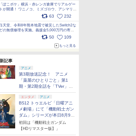
「ぽこポケ」横浜・赤レンガ倉庫でリアルゲー
トが開通！ ワニノコ、ミズゴロウ、アシマリ登
場シーンをレポート pic.x.com/LDgEByVl6D
63
232
任天堂、令和8年熊本地震で被災したSwitch2な
どの無償修理を実施。義援金5,000万円の寄付
も発表 pic.x.com/BAYsMfUfUC
50
109
もっと見る
新記事
アニメ
第3期放送記念！ アニメ
「薬屋のひとりごと」第1
期・第2期全話を「TVer」に
て期間限定で順次無料配信開
エンタメ
アニメ
始
BS12 トゥエルビ「日曜アニ
メ劇場」にて「機動戦士ガン
ダム」シリーズが本日8月9日
から8週連続で放送
初回は「機動戦士ガンダム
【HDリマスター版】」