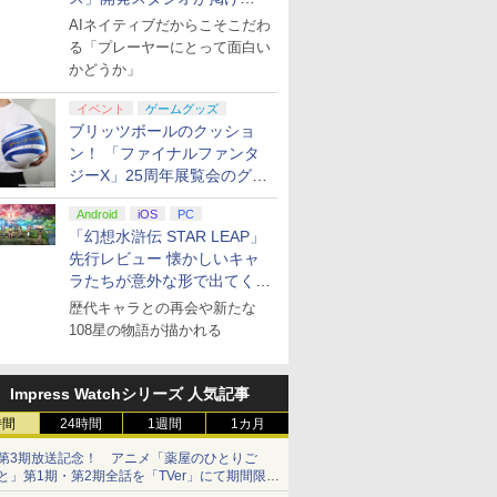
る“AI活用の信念”とは？【講
AIネイティブだからこそこだわ
演レポート】
る「プレーヤーにとって面白い
かどうか」
イベント
ゲームグッズ
ブリッツボールのクッショ
ン！ 「ファイナルファンタ
ジーX」25周年展覧会のグッ
ズ情報が公開
Android
iOS
PC
「幻想水滸伝 STAR LEAP」
先行レビュー 懐かしいキャ
ラたちが意外な形で出てくる
シリーズ完全新作！
歴代キャラとの再会や新たな
108星の物語が描かれる
Impress Watchシリーズ 人気記事
時間
24時間
1週間
1カ月
第3期放送記念！ アニメ「薬屋のひとりご
と」第1期・第2期全話を「TVer」にて期間限定
で順次無料配信開始