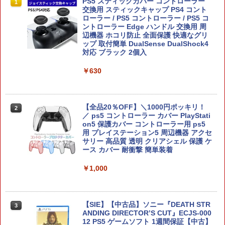
ファイアーエムブレム 万紫千紅
PS5 スティックカバー コントローラー
1
1
交換用 スティックキャップ PS4 コント
ローラー / PS5 コントローラー / PS5 コ
￥8,970
ントローラー Edge ハンドル 交換用 周
辺機器 ホコリ防止 全面保護 快適なグリ
ップ 取付簡単 DualSense DualShock4
対応 ブラック 2個入
￥630
任天堂 【Switch2】マリオカート ワール
2
ド [BEE-P-AAAAA NSW2 マリオカ-ト
ワ-ルド]
【全品20％OFF】＼1000円ポッキリ！
￥8,970
2
／ ps5 コントローラー カバー PlayStati
on5 保護カバー コントローラー用 ps5
用 プレイステーション5 周辺機器 アクセ
サリー 高品質 透明 クリアシェル 保護 ケ
【ホリ公式】【任天堂ライセンス商品】
3
ース カバー 耐衝撃 簡単装着
スプラトゥーン レイダース ワイヤレス
ホリパッド TURBO for Nintendo Switc
￥1,000
h 2 おすすめ Switch スイッチ コントロ
ーラー 無線 連射 連射ホールド 連射機能
背面ボタン 充電 スプラレイダース スプ
ラ
【SIE】【中古品】ソニー『DEATH STR
3
ANDING DIRECTOR’S CUT』ECJS-000
￥8,980
12 PS5 ゲームソフト 1週間保証【中古】