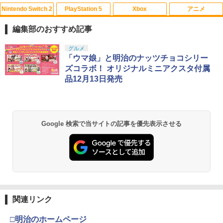
Nintendo Switch 2
PlayStation 5
Xbox
アニメ
【中古】メタルギア ソリッド ピースウ
かぐや様は告らせたい 大人への階段（完
1
1
ォーカー - PSP
全生産限定版）【Blu-ray】 [ 赤坂アカ ]
編集部のおすすめ記事
￥627
￥6,971
スプラトゥーン レイダース|オンライン
PlayStation 5 デジタル・エディション
【純正品】Xbox ワイヤレス コントロー
【Amazon.co.jp限定】劇場版モノノ怪
グルメ
1
1
1
1
コード版
日本語専用 Console Language: Japan
ラー + USB-C® ケーブル
第三章 蛇神 (Amazon.co.jp限定オリジ
「ウマ娘」と明治のナッツチョコシリー
ese only (CFI-2200B01)
ナル三方背収納ケース付きコレクション)
ズコラボ！ オリジナルミニアクスタ付属
(オリジナル特典:オリジナル巾着＋メー
￥5,832
￥8,300
品12月13日発売
カー特典:【坤と離】二振りの剣、十翼よ
￥55,000
ペダルインナースプリング（1個）/対応
ミュージカル「忍たま乱太郎」第1弾リ
2
2
り来たる！スタジオ描き下ろしイラスト
機種：スラストマスター T-GT/T300RS/
ブート がんばれ六年生!【Blu-ray】 [ (ミ
ボード付) [Blu-ray]
【レターパックライト対応/3個まで定
ュージカル) ]
型外郵便対応】 * LAILE レイル
【純正品】Xbox ワイヤレス コントロー
2
￥10,780
スプラトゥーン レイダース -Switch2
Beast of Reincarnation -PS5 【特典】
ラー (ロボット ホワイト)
2
￥7,293
2
Google 検索で当サイトの記事を優先表示させる
プロダクトコード 封入
￥900
￥6,445
￥7,681
￥7,286
劇場版「鬼滅の刃」無限城編 第一章 猗
2
新劇場版銀魂 -吉原大炎上ー (完全生産限
3
窩座再来 通常版 [Blu-ray]
Switch2 ケース スイッチ2 Nintendo 対
定版)【Blu-ray】 [ 杉田智和 ]
3
応 スイッチ スイッチツー 名入れ かわい
【純正品】Xbox 充電式バッテリー + US
3
￥3,964
い ニンテンドースイッチ カバー ポーチ
B-C ケーブル
￥7,722
Nintendo Switch 2(日本語・国内専用)
【純正品】ディスクドライブ(CFI-ZDD1
3
switch Lite 新型 本体 ジョイコン ソフ
3
J) PlayStation 5
関連リンク
ト ケーブル 収納可能 ポーチ クリスマス
￥2,618
￥55,871
ギフト クリスマス プレゼント 送料無料
￥11,849
□明治のホームページ