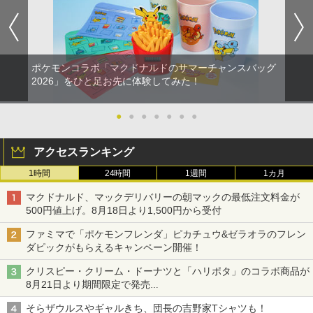
ポケモンコラボ「マクドナルドのサマーチャンスバッグ
2026」をひと足お先に体験してみた！
●
●
●
●
●
●
●
アクセスランキング
1時間
24時間
1週間
1カ月
マクドナルド、マックデリバリーの朝マックの最低注文料金が
500円値上げ。8月18日より1,500円から受付
ファミマで「ポケモンフレンダ」ピカチュウ&ゼラオラのフレン
ダピックがもらえるキャンペーン開催！
クリスピー・クリーム・ドーナツと「ハリポタ」のコラボ商品が
8月21日より期間限定で発売
組分け帽子ドーナツなど見た目も楽しい商品が登場
そらザウルスやギャルきち、団長の吉野家Tシャツも！