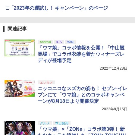
劇場版「鬼滅の刃」無限城編 第一章 猗
3
￥1,300
トリツカレ男 豪華版【Blu-ray】 [ いし
4
窩座再来 通常版 [DVD]
□「2023年の運試し！ キャンペーン」のページ
いしんじ ]
【純正品】Xbox ワイヤレス コントロー
4
￥3,523
【純正品】DualSense ワイヤレスコン
ラー (カーボンブラック)
￥7,822
ニンテンドープリペイド番号 9000円|オ
4
4
トローラー ミッドナイト ブラック(CFI-
【中古】トワイライトシンドローム再会
ンラインコード版
4
ZCT2J01)
関連記事
￥8,020
￥2,695
￥9,000
￥10,737
Android
iOS
WIN
劇場版「鬼滅の刃」無限城編 第一章 猗
4
ヒプノシスマイク -Division Rap Battle-
5
「ウマ娘」コラボ情報を公開！「中山競
窩座再来 完全生産限定版 [Blu-ray]
11th LIVE ≪Final D.R.B≫[Blu-ray] Fli
【純正品】Xbox Elite ワイヤレス コン
5
馬場」でコラボ衣装を着たウィナーズレ
ng Posse & 麻天狼 / ヒプノシスマイク -
トローラー Series 2 Core Edition (ホワ
ニンテンドープリペイド番号 5000円|オ
5
￥8,698
ディが登場予定
【中古】ポケットモンスター ソード -Sw
Division Rap Battle-
【純正品】DualSense ワイヤレスコン
イト)
5
ンラインコード版
5
itch
トローラー(CFI-ZCT2J)
2022年12月28日
￥8,100
￥18,500
￥5,000
￥4,024
￥10,737
エンタメ
【Amazon.co.jp限定】劇場版モノノ怪
5
ニッコニコなスズカの姿も！ セブン-イレ
第三章 蛇神 (オリジナル特典:オリジナル
ブンにて「ウマ娘」とのコラボキャンペ
巾着＋メーカー特典:【坤と離】二振りの
ーンが8月18日より開催決定
剣、十翼より来たる！スタジオ描き下ろ
しイラストボード付) [DVD]
2022年8月15日
￥8,800
グルメ
本日発売
「ウマ娘」×「ZONe」コラボ第3弾！ 新