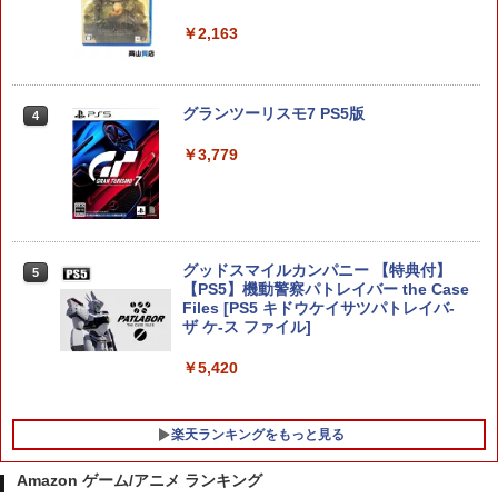
￥2,163
ダービースタリオン2
4
￥8,981
グランツーリスモ7 PS5版
4
￥3,779
スーパーボンバーマン コレクション Nin
5
tendo Switch 2 Edition 日本限定版
グッドスマイルカンパニー 【特典付】
￥9,801
5
【PS5】機動警察パトレイバー the Case
Files [PS5 キドウケイサツパトレイバ-
ザ ケ-ス ファイル]
￥5,420
楽天ランキングをもっと見る
Amazon ゲーム/アニメ ランキング