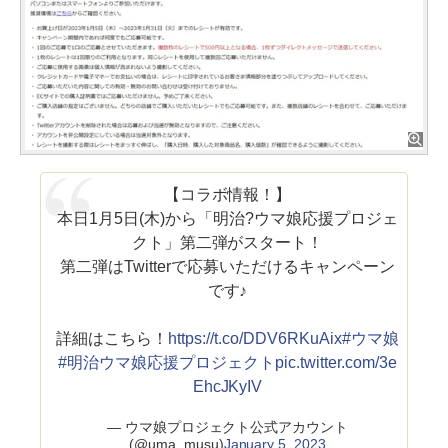
【コラボ情報！】
本日1月5日(木)から「明治?ウマ娘応援プロジェ
クト」第二弾がスタート！
第二弾はTwitterで応募いただけるキャンペーン
です♪
詳細はこちら！
https://t.co/DDV6RKuAix
#ウマ娘
#明治ウマ娘応援プロジェクト
pic.twitter.com/3e
EhcJKyIV
— ウマ娘プロジェクト公式アカウント
(@uma_musu)
January 5, 2023