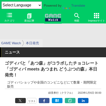
Powered by
Translate
カテゴリ
過去記事
検索
Impressサイト
GAME Watch
本日発売
ニュース
ゴディバと「あつ森」がコラボしたチョコレート
「ゴディバ meets あつまれ どうぶつの森」本日
発売！
ゴディバショップや全国のコンビニなどにて数量・期間限定
販売
緑里孝行（クラフル）
2023年1月6日 00:00
リスト