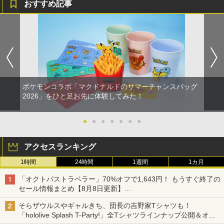
おすすめ記事
ポケモンコラボ「マクドナルドのサマーチャンスバッグ
2026」をひと足お先に体験してみた！
●
●
●
●
●
●
●
アクセスランキング
1時間
24時間
1週間
1カ月
「オクトパストラベラー」70%オフで1,643円！ もうすぐ終了の
セール情報まとめ【8月8日更新】
ニンテンドーeショップでは「大神 絶景版」が67%オフで990円
そらザウルスやギャルきち、団長の吉野家Tシャツも！
「hololive Splash T-Party!」全Tシャツラインナップ公開＆オン