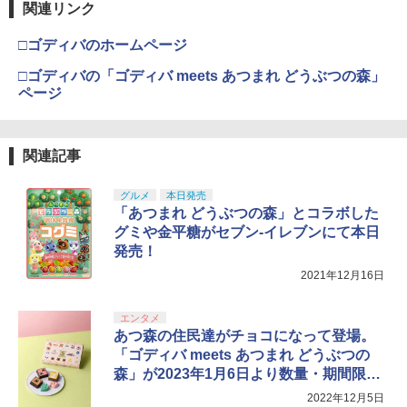
関連リンク
Nintendo Switch 2(日本語・国内専用)
【Amazon.co.jp限定】劇場版モノノ怪
【純正品】ディスクドライブ(CFI-ZDD1
3
3
3
枚入り）)
第三章 蛇神 (Amazon.co.jp限定オリジ
J) PlayStation 5
￥7,450
￥8,020
ナル三方背収納ケース付きコレクション)
￥55,491
□ゴディバのホームページ
￥2,963
(オリジナル特典:オリジナル巾着＋メー
￥11,980
カー特典:【坤と離】二振りの剣、十翼よ
□ゴディバの「ゴディバ meets あつまれ どうぶつの森」
り来たる！スタジオ描き下ろしイラスト
ページ
ライブ・スペクタクル NARUTO-ナルト
【純正品】Xbox 充電式バッテリー + US
4
4
ボード付) [Blu-ray]
ー ～暁の調べ～ 2019(完全生産限定版)
B-C ケーブル
【中古】 アサシン クリード ヴァルハ
4
【純正品】DualSense ワイヤレスコン
【Blu-ray】 [ 松岡広大 ]
ニンテンドープリペイド番号 9000円|オ
4
ラ／PS5
4
￥10,780
トローラー ミッドナイト ブラック(CFI-
ンラインコード版
￥2,618
関連記事
ZCT2J01)
￥8,207
￥3,267
￥9,000
￥10,737
グルメ
本日発売
劇場版「鬼滅の刃」無限城編 第一章 猗
4
「あつまれ どうぶつの森」とコラボした
窩座再来 完全生産限定版 [Blu-ray]
【国内正規品】Thrustmaster スラスト
ライブ・スペクタクル「NARUTO-ナル
5
5
グミや金平糖がセブン-イレブンにて本日
マスター TH8S シフター - PC、PS4、P
ソニー・インタラクティブエンタテイン
トー」～うずまきナルト物語～【完全生
ニンテンドープリペイド番号 5000円|オ
5
5
￥8,698
発売！
【純正品】DualSense ワイヤレスコン
S5、PS5 Pro、Xbox One、Xbox Serie
メント 【PS5】Marvel’s Spider-Man 2
産限定版】【Blu-ray】 [ 中尾暢樹 ]
ンラインコード版
5
トローラー(CFI-ZCT2J)
s X|S 対応の高精度 H パターン シフター
通常版 [ECJS-00035 PS5 マーベルス
2021年12月16日
パイダーマン2 ツウジョウ]【MARVELC
￥8,957
￥5,000
orner】
￥10,737
￥14,141
エンタメ
【Amazon.co.jp限定】劇場版モノノ怪
5
あつ森の住民達がチョコになって登場。
￥3,980
第三章 蛇神 (オリジナル特典:オリジナル
「ゴディバ meets あつまれ どうぶつの
巾着＋メーカー特典:【坤と離】二振りの
森」が2023年1月6日より数量・期間限定
剣、十翼より来たる！スタジオ描き下ろ
しイラストボード付) [DVD]
発売
2022年12月5日