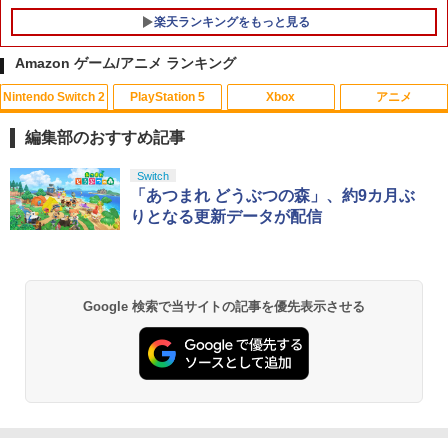
楽天ランキングをもっと見る
Amazon ゲーム/アニメ ランキング
Nintendo Switch 2
PlayStation 5
Xbox
アニメ
PS5コントローラー用 アナログスティッ
バイオハザード:デスアイランド スペシ
1
1
クカバープラス ブラック デュアルセン
ャル・プライス【Blu-ray】 [ 羽住英一郎
編集部のおすすめ記事
ス デュアルショック対応 コロンバスサ
]
ークル CC-P5ASP-BK 【メール便送料無
スプラトゥーン レイダース|オンライン
PlayStation 5 デジタル・エディション
【純正品】Xbox ワイヤレス コントロー
劇場版「鬼滅の刃」無限城編 第一章 猗
Switch
料】 【最強翌日配送】
1
1
1
1
￥1,369
コード版
日本語専用 Console Language: Japan
ラー + USB-C® ケーブル
窩座再来 通常版 [Blu-ray]
「あつまれ どうぶつの森」、約9カ月ぶ
ese only (CFI-2200B01)
りとなる更新データが配信
￥980
￥5,832
￥8,300
￥3,982
￥55,000
新劇場版銀魂 -吉原大炎上ー (完全生産限
2
定版)【Blu-ray】 [ 杉田智和 ]
【中古】【18歳以上対象】アサシン クリ
2
【純正品】Xbox ワイヤレス コントロー
ード ミラージュソフト:プレイステーシ
2
Google 検索で当サイトの記事を優先表示させる
￥7,722
スプラトゥーン レイダース -Switch2
劇場版「鬼滅の刃」無限城編 第一章 猗
Beast of Reincarnation -PS5 【特典】
ラー (ロボット ホワイト)
2
2
ョン5ソフト／アクション・ゲーム
2
窩座再来 通常版 [DVD]
プロダクトコード 封入
￥6,446
￥7,681
￥1,620
￥3,523
￥7,286
【通常版 Blu-ray/DVD】【場面写クリア
3
カード3枚セット（竈門炭治郎、冨岡義
勇、猗窩座）】 劇場版「鬼滅の刃」無限
【純正品】Xbox ワイヤレス コントロー
【特典】夢灯華 -Noctuary- PS5版
3
3
城編 第一章 猗窩座再来
ラー (カーボンブラック)
(【初回外付特典】ポストカードセット(3