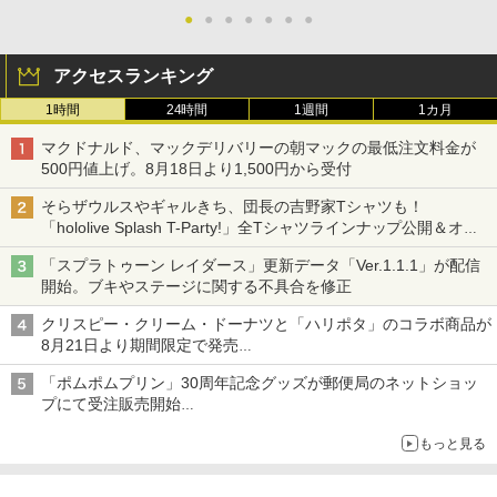
●
●
●
●
●
●
●
アクセスランキング
1時間
24時間
1週間
1カ月
マクドナルド、マックデリバリーの朝マックの最低注文料金が
500円値上げ。8月18日より1,500円から受付
そらザウルスやギャルきち、団長の吉野家Tシャツも！
「hololive Splash T-Party!」全Tシャツラインナップ公開＆オン
ライン販売開始
「スプラトゥーン レイダース」更新データ「Ver.1.1.1」が配信
開始。ブキやステージに関する不具合を修正
クリスピー・クリーム・ドーナツと「ハリポタ」のコラボ商品が
8月21日より期間限定で発売
組分け帽子ドーナツなど見た目も楽しい商品が登場
「ポムポムプリン」30周年記念グッズが郵便局のネットショッ
プにて受注販売開始
「おもちもちもちクッション」など今年だけの限定商品が登場
もっと見る