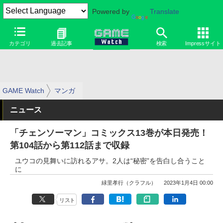
Powered by
Translate
カテゴリ
過去記事
検索
Impressサイト
GAME Watch
マンガ
ニュース
「チェンソーマン」コミックス13巻が本日発売！
第104話から第112話まで収録
ユウコの見舞いに訪れるアサ。2人は“秘密”を告白し合うこと
に
緑里孝行（クラフル）
2023年1月4日 00:00
リスト