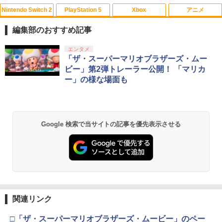
Nintendo Switch 2
PlayStation 5
Xbox
アニメ
【中古】アナと雪の女王 3D 【ブルーレ
1
イ】／クリステン・ベルブルーレイ／海
編集部のおすすめ記事
外アニメ・定番スタジオ
スプラトゥーン レイダース|オンライン
PlayStation 5 デジタル・エディション
【純正品】Xbox ワイヤレス コントロー
劇場版「鬼滅の刃」無限城編 第一章 猗
エンタメ
1
1
1
1
￥574
コード版
日本語専用 Console Language: Japan
ラー + USB-C® ケーブル
窩座再来 通常版 [Blu-ray]
「ザ・スーパーマリオブラザーズ・ムー
ese only (CFI-2200B01)
ビー」第2弾トレーラー公開！ 「マリカ
￥5,832
￥8,300
￥3,982
ー」の様な場面も
￥55,000
【中古】【Blu−ray】涼宮ハルヒちゃん
2
の憂鬱＆にょろ−んちゅるやさん Blu−r
ay Disc BOX 初回限定生産 BOX
【純正品】Xbox ワイヤレス コントロー
付 / 武本康弘【監督】
2
スプラトゥーン レイダース -Switch2
劇場版「鬼滅の刃」無限城編 第一章 猗
Beast of Reincarnation -PS5 【特典】
ラー (ロボット ホワイト)
2
2
2
Google 検索で当サイトの記事を優先表示させる
窩座再来 通常版 [DVD]
プロダクトコード 封入
￥1,579
￥6,449
￥7,681
￥3,523
￥7,286
【中古】【未使用品】ズートピア2 [純正
3
【純正品】Xbox ワイヤレス コントロー
ブルーレイ＋純正ケース]
3
ラー (カーボンブラック)
Nintendo Switch 2(日本語・国内専用)
【Amazon.co.jp限定】劇場版モノノ怪
【純正品】ディスクドライブ(CFI-ZDD1
3
3
3
￥2,580
第三章 蛇神 (Amazon.co.jp限定オリジ
J) PlayStation 5
関連リンク
￥8,020
ナル三方背収納ケース付きコレクション)
￥55,491
(オリジナル特典:オリジナル巾着＋メー
￥11,980
□「ザ・スーパーマリオブラザーズ・ムービー」のペー