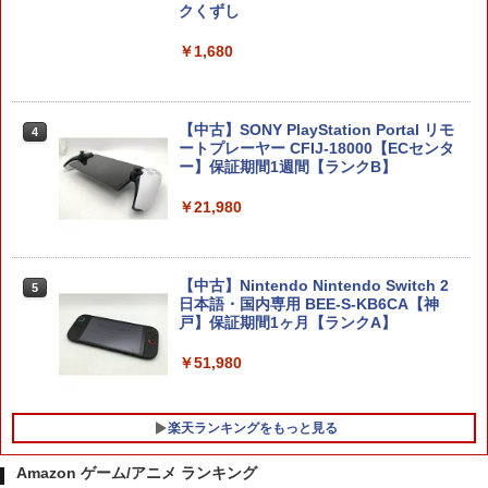
endo ニンテンドー スイッチ 可愛い か
ムストレンジャー 通常版 バンダイナム
クくずし
わいい Switch2 保護フィルム
コエンターテインメント(20251002)
￥1,680
￥1,480
￥3,980
【中古】SONY PlayStation Portal リモ
4
【中古】Switch2 ドンキーコング バナ
ソニー・インタラクティブエンタテイン
ートプレーヤー CFIJ-18000【ECセンタ
4
4
ンザ (ニンテンドースイッチ2)
メント 【PS5】Marvel’s Spider-Man 2
ー】保証期間1週間【ランクB】
通常版 [ECJS-00035 PS5 マーベルス
パイダーマン2 ツウジョウ]【MARVELC
￥6,213
￥21,980
orner】
￥3,980
【中古】Nintendo Nintendo Switch 2
5
【新品】NSW2 ファンタジーライフi グ
5
日本語・国内専用 BEE-S-KB6CA【神
ルグルの竜と時をぬすむ少女 Nintendo
戸】保証期間1ヶ月【ランクA】
Switch2 Edition【メール便】
ソニー・インタラクティブエンタテイン
5
メント 【PS5】メディアリモコン [CFI-Z
￥51,980
￥6,300
MR1J PS5 リモコン]
￥3,980
楽天ランキングをもっと見る
Amazon ゲーム/アニメ ランキング