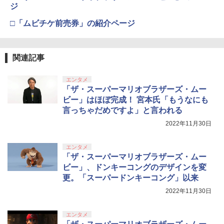
カー特典:【坤と離】二振りの剣、十翼よ
ジ
り来たる！スタジオ描き下ろしイラスト
【送料無料】[先着特典付]ズートピア ブ
【純正品】Xbox 充電式バッテリー + US
4
4
ボード付) [Blu-ray]
□「ムビチケ前売券」の紹介ページ
ルーレイ+DVDセット/アニメーション[Bl
B-C ケーブル
【純正品】DualSense ワイヤレスコン
u-ray]【返品種別A】
ニンテンドープリペイド番号 9000円|オ
4
4
￥10,780
トローラー ミッドナイト ブラック(CFI-
ンラインコード版
￥2,618
ZCT2J01)
￥3,520
関連記事
￥9,000
￥10,737
劇場版「鬼滅の刃」無限城編 第一章 猗
4
エンタメ
窩座再来 完全生産限定版 [Blu-ray]
【国内正規品】Thrustmaster スラスト
リコリス・リコイル 2【完全生産限定
5
5
「ザ・スーパーマリオブラザーズ・ムー
マスター TH8S シフター - PC、PS4、P
版】【Blu-ray】 [ Spider Lily ]
ニンテンドープリペイド番号 5000円|オ
5
￥8,698
ビー」はほぼ完成！ 宮本氏「もうなにも
【純正品】DualSense ワイヤレスコン
S5、PS5 Pro、Xbox One、Xbox Serie
ンラインコード版
5
言っちゃだめですよ」と言われる
トローラー(CFI-ZCT2J)
s X|S 対応の高精度 H パターン シフター
￥6,350
￥5,000
2022年11月30日
￥10,737
￥14,141
『映画 ラブライブ！蓮ノ空女学院スクー
5
エンタメ
ルアイドルクラブ Bloom Garden Part
「ザ・スーパーマリオブラザーズ・ムー
y』Blu-ray（特装限定版）
ビー」、ドンキーコングのデザインを変
更。「スーパードンキーコング」以来
￥8,589
2022年11月30日
エンタメ