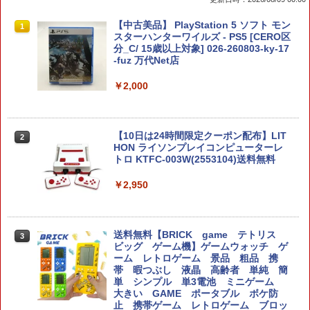
任天堂純正/日本国内仕様【Switch 2専
送料無料Battlefield™ 6（バトルフィー
【中古美品】 PlayStation 5 ソフト モン
1
1
1
用】Nintendo Switch 2 ACアダプタ
ルド6） 【予約特典】DLC「トゥームス
スターハンターワイルズ - PS5 [CERO区
ー クロネコヤマト宅急便で安心お届け
トーンパック」 同梱 オリジナルBOX入
分_C/ 15歳以上対象] 026-260803-ky-17
(北海道：660円、沖縄県：1100円を送料
り ＆ 記念カード & LEDライト 同梱 - PS
-fuz 万代Net店
として別途いただきます。) ニンテンド
5 B0FKN6ZL1H
ースイッチ2 ジョイコン2
￥2,000
￥3,280
￥4,686
【10日は24時間限定クーポン配布】LIT
2
PlayStation Portal 収納ケース PS5 リモ
HON ライソンプレイコンピューターレ
2
【中古】 ドラゴンクエストVII Reimagi
ートプレーヤー プレイステーションポー
トロ KTFC-003W(2553104)送料無料
2
ned／Nintendo Switch2
タル ポータブル PS Portal コントローラ
ー プロテクトカバー 保護カバー ガラス
￥2,950
フィルム 強化ガラス ケース 収納 保護ケ
￥5,445
ース ハードケース 収納バッグ 軽量 バッ
グ 耐衝撃 キズ
送料無料【BRICK game テトリス
3
￥3,380
ビッグ ゲーム機】ゲームウォッチ ゲ
P20倍★薄くてじょうぶな Switch2 ケー
ーム レトロゲーム 景品 粗品 携
3
ス Switch / Switch2 inklink公式 収納ケ
帯 暇つぶし 液晶 高齢者 単純 簡
ース キャリングケース 耐衝撃 スイッチ
単 シンプル 単3電池 ミニゲーム
スイッチ2 Switch Switch2 ケース ポー
【当店独自で＋P10倍★要エントリー】
大きい GAME ポータブル ボケ防
3
チ カバー バッグ バック ポータブル Nint
【中古】[PS5] デジモンストーリー タイ
止 携帯ゲーム レトロゲーム ブロッ