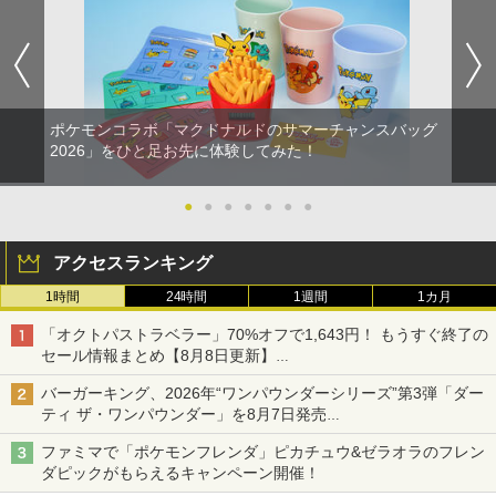
ポケモンコラボ「マクドナルドのサマーチャンスバッグ
2026」をひと足お先に体験してみた！
●
●
●
●
●
●
●
アクセスランキング
1時間
24時間
1週間
1カ月
「オクトパストラベラー」70%オフで1,643円！ もうすぐ終了の
セール情報まとめ【8月8日更新】
ニンテンドーeショップでは「大神 絶景版」が67%オフで990円
バーガーキング、2026年“ワンパウンダーシリーズ”第3弾「ダー
ティ ザ・ワンパウンダー」を8月7日発売
「特製ガーリックマヨソース」を使用した超大型チーズバーガー
ファミマで「ポケモンフレンダ」ピカチュウ&ゼラオラのフレン
ダピックがもらえるキャンペーン開催！