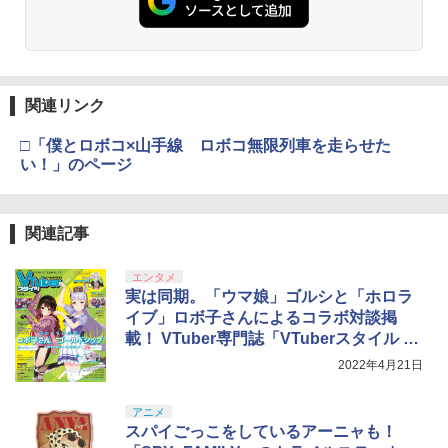
止 携帯ゲーム レトロゲーム ブロッ
￥6,455
クくずし
￥7,286
￥5,000
劇場版「鬼滅の刃」無限城編 第一章 猗
2
映画 ギヴン【完全生産限定版】【Blu-ra
3
窩座再来 通常版 [Blu-ray]
￥1,680
【中古】ARMORED CORE VI FIRES OF
y】 [ 矢野奨吾 ]
3
RUBICONソフト:プレイステーション5
￥3,964
【純正品】Xbox ワイヤレス コントロー
ソフト／アクション・ゲーム
3
￥6,443
関連リンク
Nintendo Switch 2(日本語・国内専用)
【純正品】ディスクドライブ(CFI-ZDD1
3
ラー (ロボット ホワイト)
3
J) PlayStation 5
Switch2 ケース レザーケース スイッチ2
3
￥3,660
￥55,871
Nintendo 対応 スイッチ スイッチツー
□「僕とロボコ×山手線 ロボコ無限列車を走らせた
￥7,681
シンプル ミニマル PUレザー 革 カバー
￥11,849
い！」のページ
花緑青が明ける日に 豪華版 セル【Blu-r
4
劇場版「鬼滅の刃」無限城編 第一章 猗
ポーチ ストラップ付属 オシャレ ソフト
3
ay】 [ 四宮義俊 ]
窩座再来 通常版 [DVD]
収納 ガジェットケース クリスマス ギフ
[新価格版]ファイナルファンタジーVII リ
4
ト プレゼント 送料無料
【純正品】Xbox 充電式バッテリー + US
メイク インターグレード
4
￥6,692
￥3,523
関連記事
【純正品】DualSense ワイヤレスコン
B-C ケーブル
ニンテンドープリペイド番号 9000円|オ
4
4
￥3,480
トローラー ミッドナイト ブラック(CFI-
ンラインコード版
￥4,749
ZCT2J01)
￥2,618
エンタメ
￥9,000
実は同期。「ウマ娘」ゴルシと「ホロラ
劇場版 転生したらスライムだった件 蒼
5
￥10,737
海の涙編 (Blu-ray特装限定版)【Blu-ra
イブ」ロボ子さんによるコラボ対談掲
劇場版「鬼滅の刃」無限城編 第一章 猗
4
【当店独自で＋P10倍★要エントリー】
4
y】 [ 岡咲美保 ]
窩座再来 完全生産限定版 [Blu-ray]
載！ VTuber専門誌「VTuberスタイル 5
【中古】[MD] NBA JAM(NBAジャム)(メ
【中古】【18歳以上対象】S．T．A．
5
ガCD) アクレイムジャパン (19941220)
月号」4月28日発売
【純正品】Xbox ワイヤレス コントロー
L．K．E．R． 2： Heart of Chornobyl
ニンテンドープリペイド番号 5000円|オ
5
2022年4月21日
￥7,722
5
￥8,698
【純正品】DualSense ワイヤレスコン
ラー (カーボンブラック)
ソフト:プレイステーション5ソフト／シ
ンラインコード版
5
￥10,728
トローラー(CFI-ZCT2J)
ューティング・ゲーム
アニメ
￥8,020
￥5,000
スパイごっこをしているアーニャも！
￥10,737
￥6,020