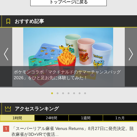
トップページに戻る
おすすめ記事
ポケモンコラボ「マクドナルドのサマーチャンスバッグ
2026」をひと足お先に体験してみた！
●
●
●
●
●
●
●
アクセスランキング
1時間
24時間
1週間
1カ月
「スーパーリアル麻雀 Venus Returns」8月27日に発売決定。脱
衣麻雀が3D×VRで復活