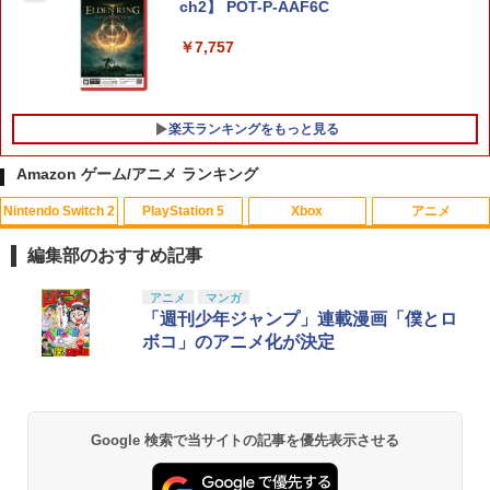
ch2】 POT-P-AAF6C
￥7,757
楽天ランキングをもっと見る
Amazon ゲーム/アニメ ランキング
Nintendo Switch 2
PlayStation 5
Xbox
アニメ
【中古】紅の錬金術士と白の守護者 〜レ
【中古】PS マール王国の人形姫
【送料無料】ヴァージン・パンク Clock
1
1
1
スレリアーナのアトリエ〜ソフト:プレイ
work Girl(通常版)/アニメーション[Blu-r
編集部のおすすめ記事
ステーション5ソフト／ロールプレイン
ay]【返品種別A】
￥880
グ・ゲーム
スプラトゥーン レイダース|オンライン
PlayStation 5 デジタル・エディション
【純正品】Xbox ワイヤレス コントロー
【Amazon.co.jp限定】劇場版モノノ怪
アニメ
マンガ
1
1
1
1
￥4,640
コード版
日本語専用 Console Language: Japan
ラー + USB-C® ケーブル
第三章 蛇神 (Amazon.co.jp限定オリジ
「週刊少年ジャンプ」連載漫画「僕とロ
￥3,270
ese only (CFI-2200B01)
ナル三方背収納ケース付きコレクション)
ボコ」のアニメ化が決定
(オリジナル特典:オリジナル巾着＋メー
￥5,832
￥8,300
カー特典:【坤と離】二振りの剣、十翼よ
￥55,000
送料無料【BRICK game テトリス
ONE PIECE ワンピース 21STシーズン
2
2
り来たる！スタジオ描き下ろしイラスト
ビッグ ゲーム機】ゲームウォッチ ゲ
【中古】百剣討妖伝綺譚ソフト:プレイス
エッグヘッド編 PIECE.26【Blu-ray】 [
2
ボード付) [Blu-ray]
ーム レトロゲーム 景品 粗品 携
テーション5ソフト／ロールプレイン
田中真弓 ]
帯 暇つぶし 液晶 高齢者 単純 簡
Xbox プリペイドカード 5,000円 デジタ
グ・ゲーム
2
Google 検索で当サイトの記事を優先表示させる
￥10,780
スプラトゥーン レイダース -Switch2
単 シンプル 単3電池 ミニゲーム
Beast of Reincarnation -PS5 【特典】
ルコード 【旧 Xbox ギフトカード】 [オ
2
2
￥4,719
大きい GAME ポータブル ボケ防
プロダクトコード 封入
ンラインコード]
￥3,500