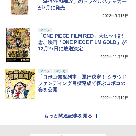
「SPY×FAMILY」のトラベルステッカー
【Amazon.co.jp限定】劇場版モノノ怪
5
【中古】SONY PlayStation Portal リモ
5
が7月に発売
第三章 蛇神 (オリジナル特典:オリジナル
ートプレーヤー CFIJ-18000【立川フロ
巾着＋メーカー特典:【坤と離】二振りの
ム中武】保証期間1週間【ランクA】
2022年5月18日
剣、十翼より来たる！スタジオ描き下ろ
しイラストボード付) [DVD]
￥27,980
アニメ
￥8,800
「ONE PIECE FILM RED」大ヒット記
念、映画「ONE PIECE FILM GOLD」が
12月27日に放送決定
2022年11月28日
アニメ
マンガ
「ロボコ無限列車」運行決定！ クラウド
ファンディング目標達成で喜ぶロボコの
姿を公開
2022年12月12日
もっと関連記事を見る